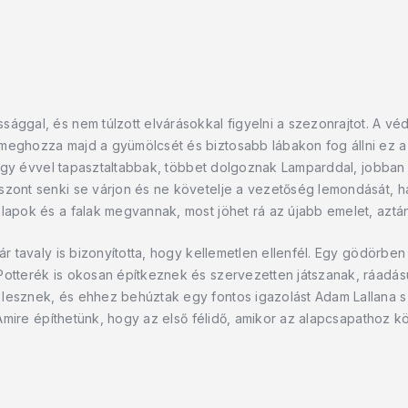
ággal, és nem túlzott elvárásokkal figyelni a szezonrajtot. A vé
 meghozza majd a gyümölcsét és biztosabb lábakon fog állni ez 
nk egy évvel tapasztaltabbak, többet dolgoznak Lamparddal, jobban
szont senki se várjon és ne követelje a vezetőség lemondását, h
alapok és a falak megvannak, most jöhet rá az újabb emelet, azt
ár tavaly is bizonyította, hogy kellemetlen ellenfél. Egy gödörbe
Potterék is okosan építkeznek és szervezetten játszanak, ráadás
 lesznek, és ehhez behúztak egy fontos igazolást Adam Lallana 
. Amire építhetünk, hogy az első félidő, amikor az alapcsapathoz köz