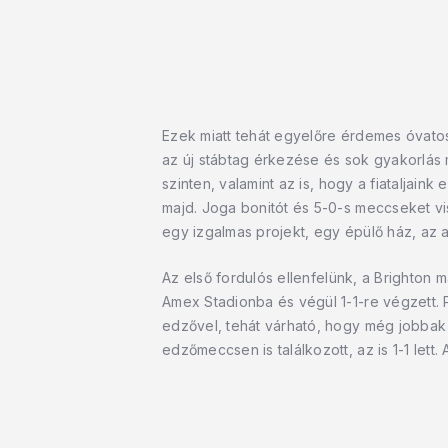
Ezek miatt tehát egyelőre érdemes óvatoss
az új stábtag érkezése és sok gyakorlás
szinten, valamint az is, hogy a fiataljai
majd. Joga bonitót és 5-0-s meccseket vi
egy izgalmas projekt, egy épülő ház, az 
Az első fordulós ellenfelünk, a Brighton m
Amex Stadionba és végül 1-1-re végzett. 
edzővel, tehát várható, hogy még jobbak
edzőmeccsen is találkozott, az is 1-1 lett