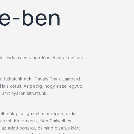
ue-ben
irándulás és rangadó is. A várakozások
 futhatunk neki. Tavaly Frank Lampard
l is sikerült. Az pedig, hogy ezzel együtt
amit nyáron láthattunk.
lhetőleg jól igazolt, már régen fordult
kozott Kai Havertz, Ben Chilwell és
t az adott posztot, és mind olyan, akiért