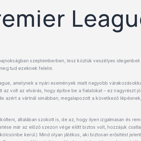
Premier Leag
ajnokságban szeptemberben, lesz köztük veszélyes idegenbeli k
meg tud ezeknek felelni.
ague, amelynek a nyári események miatt nagyobb várakozásokkal
t az volt az elvárás, hogy építse be a fiatalokat – ez nagyrészt jó
 de azért a vártnál simábban, megalapozott a következő lépésnek, 
lteni, általában szokott is, de az, hogy ilyen izgalmasan és remé
tése már az előző szezon vége előtt biztos volt, hozzájuk csatla
 kölcsönbe kerül.) Mind olyan játékos, aki biztosan erősítést jelen