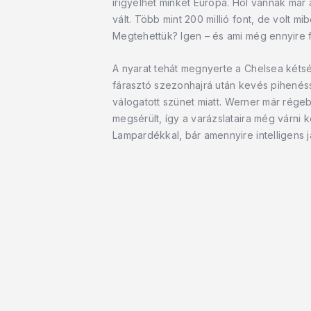
irigyelhet minket Európa. Hol vannak má
vált. Több mint 200 millió font, de volt m
Megtehettük? Igen – és ami még ennyire f
A nyarat tehát megnyerte a Chelsea kétsé
fárasztó szezonhajrá után kevés pihenés
válogatott szünet miatt. Werner már régeb
megsérült, így a varázslataira még várni 
Lampardékkal, bár amennyire intelligens 