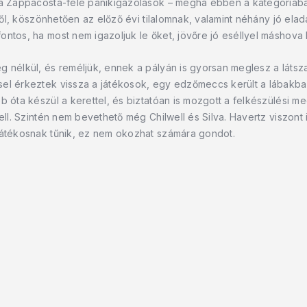
r a Zappacosta-féle pánikigazolások – mégha ebben a kategóriáb
iből, köszönhetően az előző évi tilalomnak, valamint néhány jó ela
ontos, ha most nem igazoljuk le őket, jövőre jó eséllyel máshova 
g nélkül, és reméljük, ennek a pályán is gyorsan meglesz a látsz
sel érkeztek vissza a játékosok, egy edzőmeccs került a lábakba
b óta készül a kerettel, és biztatóan is mozgott a felkészülési m
kell. Szintén nem bevethető még Chilwell és Silva. Havertz viszon
játékosnak tűnik, ez nem okozhat számára gondot.