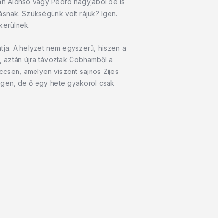
an Alonso vagy Pedro nagyjából be is
dásnak. Szükségünk volt rájuk? Igen.
kerülnek.
atja. A helyzet nem egyszerű, hiszen a
, aztán újra távoztak Cobhamből a
eccsen, amelyen viszont sajnos Zijes
t igen, de ő egy hete gyakorol csak