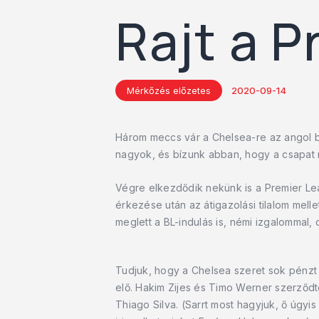
Rajt a 
Mérkőzés előzetes
2020-09-14
Három meccs vár a Chelsea-re az angol b
nagyok, és bízunk abban, hogy a csapat 
Végre elkezdődik nekünk is a Premier Le
érkezése után az átigazolási tilalom mellet
meglett a BL-indulás is, némi izgalommal,
Tudjuk, hogy a Chelsea szeret sok pénzt kö
elő. Hakim Zijes és Timo Werner szerződte
Thiago Silva. (Sarrt most hagyjuk, ő úgyis