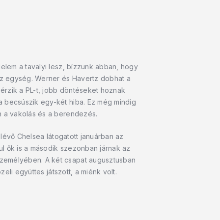
delem a tavalyi lesz, bízzunk abban, hogy
az egység. Werner és Havertz dobhat a
 érzik a PL-t, jobb döntéseket hoznak
a becsúszik egy-két hiba. Ez még mindig
án a vakolás és a berendezés.
n lévő Chelsea látogatott januárban az
ul ők is a második szezonban járnak az
személyében. A két csapat augusztusban
eli együttes játszott, a miénk volt.