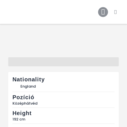
Főoldal
Podcast
Cikkek
Premier League 26/27
Férfi Csapat
Női Csapat
Szurkolói klub
Nationality
England
Pozíció
Középhátvéd
Height
192 cm