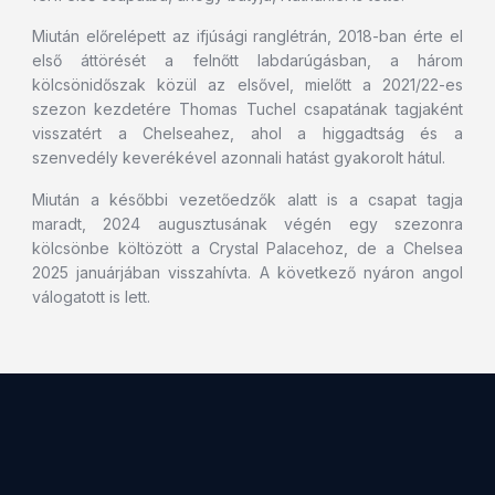
Miután előrelépett az ifjúsági ranglétrán, 2018-ban érte el
első áttörését a felnőtt labdarúgásban, a három
kölcsönidőszak közül az elsővel, mielőtt a 2021/22-es
szezon kezdetére Thomas Tuchel csapatának tagjaként
visszatért a Chelseahez, ahol a higgadtság és a
szenvedély keverékével azonnali hatást gyakorolt hátul.
Miután a későbbi vezetőedzők alatt is a csapat tagja
maradt, 2024 augusztusának végén egy szezonra
kölcsönbe költözött a Crystal Palacehoz, de a Chelsea
2025 januárjában visszahívta. A következő nyáron angol
válogatott is lett.