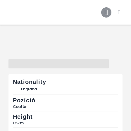
Főoldal
Podcast
Cikkek
Premier League 26/27
Férfi Csapat
Női Csapat
Szurkolói klub
Nationality
England
Pozíció
Csatár
Height
1.57m