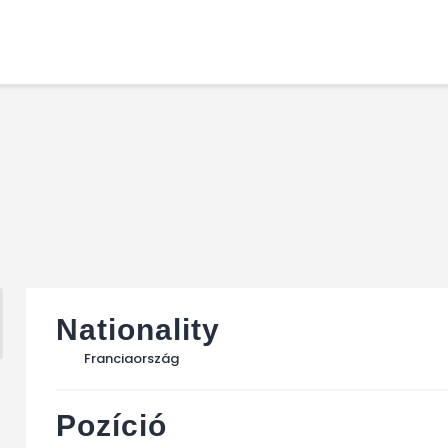
Főoldal
Podcast
Cikkek
Premier League 26/27
Férfi Csapat
Női Csapat
Szurkolói klub
Nationality
Franciaország
Pozíció