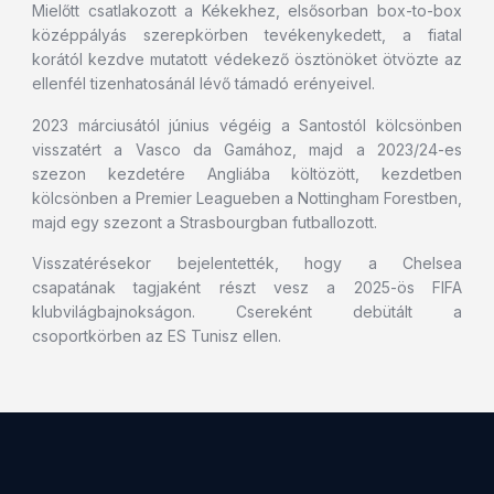
Mielőtt csatlakozott a Kékekhez, elsősorban box-to-box
középpályás szerepkörben tevékenykedett, a fiatal
korától kezdve mutatott védekező ösztönöket ötvözte az
ellenfél tizenhatosánál lévő támadó erényeivel.
2023 márciusától június végéig a Santostól kölcsönben
visszatért a Vasco da Gamához, majd a 2023/24-es
szezon kezdetére Angliába költözött, kezdetben
kölcsönben a Premier Leagueben a Nottingham Forestben,
majd egy szezont a Strasbourgban futballozott.
Visszatérésekor bejelentették, hogy a Chelsea
csapatának tagjaként részt vesz a 2025-ös FIFA
klubvilágbajnokságon. Csereként debütált a
csoportkörben az ES Tunisz ellen.