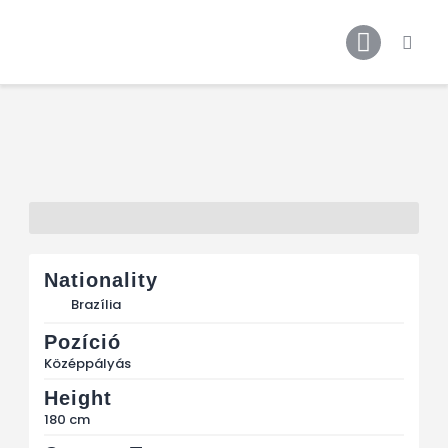
Főoldal
Podcast
Cikkek
Premier League 26/27
Férfi Csapat
Női Csapat
Szurkolói klub
Nationality
Brazília
Pozíció
Középpályás
Height
180 cm