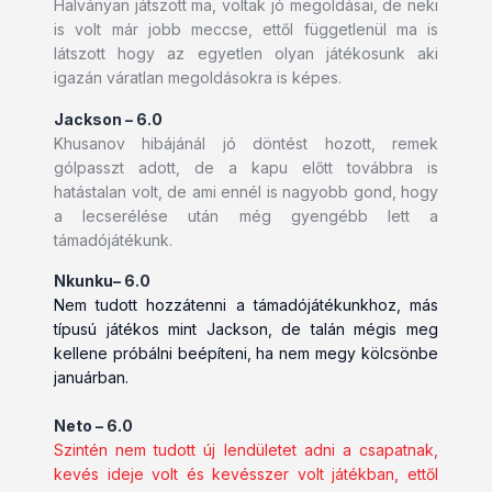
Halványan játszott ma, voltak jó megoldásai, de neki
is volt már jobb meccse, ettől függetlenül ma is
látszott hogy az egyetlen olyan játékosunk aki
igazán váratlan megoldásokra is képes.
Jackson – 6.0
Khusanov hibájánál jó döntést hozott, remek
gólpasszt adott, de a kapu előtt továbbra is
hatástalan volt, de ami ennél is nagyobb gond, hogy
a lecserélése után még gyengébb lett a
támadójátékunk.
Nkunku– 6.0
Nem tudott hozzátenni a támadójátékunkhoz, más
típusú játékos mint Jackson, de talán mégis meg
kellene próbálni beépíteni, ha nem megy kölcsönbe
januárban.
Neto – 6.0
Szintén nem tudott új lendületet adni a csapatnak,
kevés ideje volt és kevésszer volt játékban, ettől