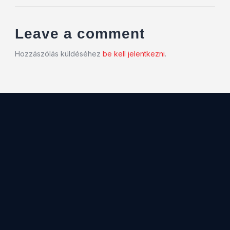
Leave a comment
Hozzászólás küldéséhez
be kell jelentkezni
.