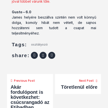
jóval többet várunk tőle.
Gusto – 6.0
James helyére beszállva szintén nem volt könnyű
dolga, komoly hibát nem vétett, de sajnos
hozzátenni sem tudott a csapat mai
teljesítményéhez.
Tags:
osztályozó
share:
Previous Post
Next Post
Akár
Töretlenül előre
fordulópont is
következhet:
csúcsrangadó az
Etihadban