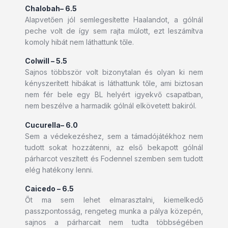
Chalobah– 6.5
Alapvetően jól semlegesítette Haalandot, a gólnál
peche volt de így sem rajta múlott, ezt leszámítva
komoly hibát nem láthattunk tőle.
Colwill – 5.5
Sajnos többször volt bizonytalan és olyan ki nem
kényszerített hibákat is láthattunk tőle, ami biztosan
nem fér bele egy BL helyért igyekvő csapatban,
nem beszélve a harmadik gólnál elkövetett bakiról.
Cucurella– 6.0
Sem a védekezéshez, sem a támadójátékhoz nem
tudott sokat hozzátenni, az első bekapott gólnál
párharcot veszített és Fodennel szemben sem tudott
elég hatékony lenni.
Caicedo – 6.5
Őt ma sem lehet elmarasztalni, kiemelkedő
passzpontosság, rengeteg munka a pálya közepén,
sajnos a párharcait nem tudta többségében