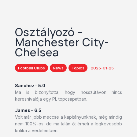
Osztályozó –
Manchester City-
Chelsea
Football Clubs
News
Topics
2025-01-25
Sanchez – 5.0
Ma is bizonyította, hogy hosszútávon nincs
keresnivalója egy PL topcsapatban.
James – 6.5
Volt már jobb meccse a kapitányunknak, még mindig
nem 100%-os, de ma talán őt érheti a legkevesebb
kritika a védelemben.