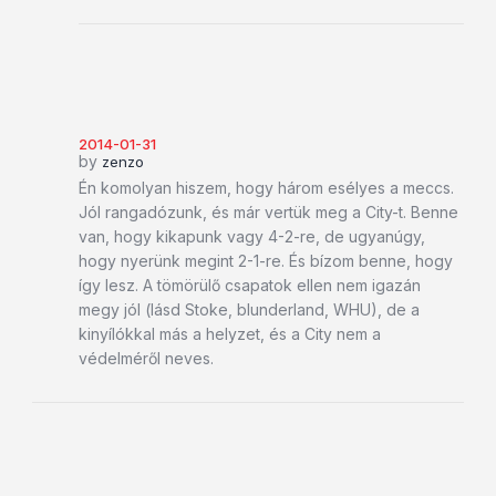
2014-01-31
by
zenzo
Én komolyan hiszem, hogy három esélyes a meccs.
Jól rangadózunk, és már vertük meg a City-t. Benne
van, hogy kikapunk vagy 4-2-re, de ugyanúgy,
hogy nyerünk megint 2-1-re. És bízom benne, hogy
így lesz. A tömörülő csapatok ellen nem igazán
megy jól (lásd Stoke, blunderland, WHU), de a
kinyílókkal más a helyzet, és a City nem a
védelméről neves.