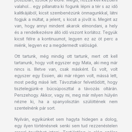
valahol… egy pillanatra ki fogunk lépni a tér s az idő
kalitkájából, kicsit szembenézünk önmagunkkal, látni
fogjuk a múltat, a jelent, s kicsit a jövőt is. Megint az
van, hogy annyi mindent akarok elmondani, a hely
és a rendelkezésre álló idő viszont korlátoz. Tegyük
kicsit félre a kontinuumot, legyen ez az öt perc a
miénk, legyen ez a megdermedt valóságé.
Ott tartunk, még mindig ott tartunk, mert ott kell
tartanunk, hogy volt egyszer egy Mata, aki meg már
nincs is. Illetve van, csak másként. És volt, volt
egyszer egy Essien, aki már régen volt, mássá lett,
most pedig másé lett. Távoztakor felvetődött, hogy
tisztelegjünk-e búcsúposzttal a távozás oltárán.
Perszehogy. Akkor, vagy mi, meg már milyen hülyén
nézne ki, ha a spanyolisztán szülöttének nem
szentelnénk pár sort.
Nyilván, egyikünket sem hagyta hidegen a dolog,
egy ilyen történésnek senki sem tud rezzenéstelen