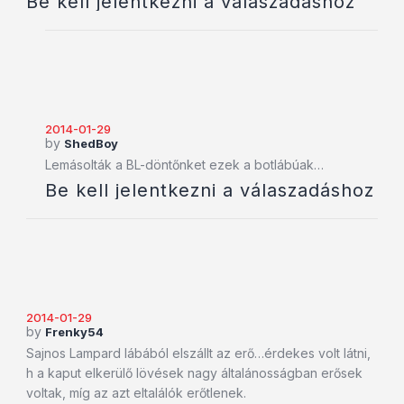
Be kell jelentkezni a válaszadáshoz
2014-01-29
by
ShedBoy
Lemásolták a BL-döntőnket ezek a botlábúak…
Be kell jelentkezni a válaszadáshoz
2014-01-29
by
Frenky54
Sajnos Lampard lábából elszállt az erő…érdekes volt látni,
h a kaput elkerülő lövések nagy általánosságban erősek
voltak, míg az azt eltalálók erőtlenek.