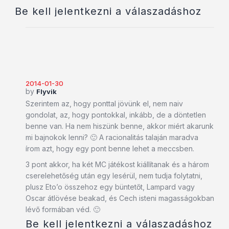
Be kell jelentkezni a válaszadáshoz
2014-01-30
by
Flyvik
Szerintem az, hogy ponttal jövünk el, nem naiv
gondolat, az, hogy pontokkal, inkább, de a döntetlen
benne van. Ha nem hiszünk benne, akkor miért akarunk
mi bajnokok lenni? 🙂 A racionalitás talaján maradva
írom azt, hogy egy pont benne lehet a meccsben.
3 pont akkor, ha két MC játékost kiállítanak és a három
cserelehetőség után egy lesérül, nem tudja folytatni,
plusz Eto’o összehoz egy büntetőt, Lampard vagy
Oscar átlövése beakad, és Cech isteni magasságokban
lévő formában véd. 🙂
Be kell jelentkezni a válaszadáshoz