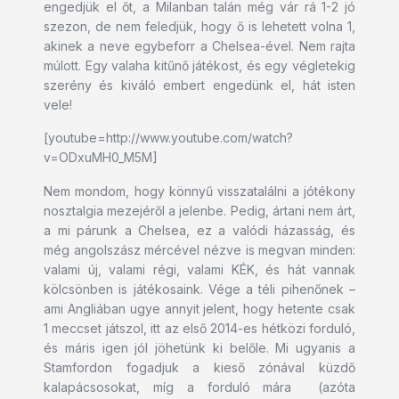
engedjük el őt, a Milanban talán még vár rá 1-2 jó
szezon, de nem feledjük, hogy ő is lehetett volna 1,
akinek a neve egybeforr a Chelsea-ével. Nem rajta
múlott. Egy valaha kitűnő játékost, és egy végletekig
szerény és kiváló embert engedünk el, hát isten
vele!
[youtube=http://www.youtube.com/watch?
v=ODxuMH0_M5M]
Nem mondom, hogy könnyű visszatalálni a jótékony
nosztalgia mezejéről a jelenbe. Pedig, ártani nem árt,
a mi párunk a Chelsea, ez a valódi házasság, és
még angolszász mércével nézve is megvan minden:
valami új, valami régi, valami KÉK, és hát vannak
kölcsönben is játékosaink. Vége a téli pihenőnek –
ami Angliában ugye annyit jelent, hogy hetente csak
1 meccset játszol, itt az első 2014-es hétközi forduló,
és máris igen jól jöhetünk ki belőle. Mi ugyanis a
Stamfordon fogadjuk a kieső zónával küzdő
kalapácsosokat, míg a forduló mára (azóta