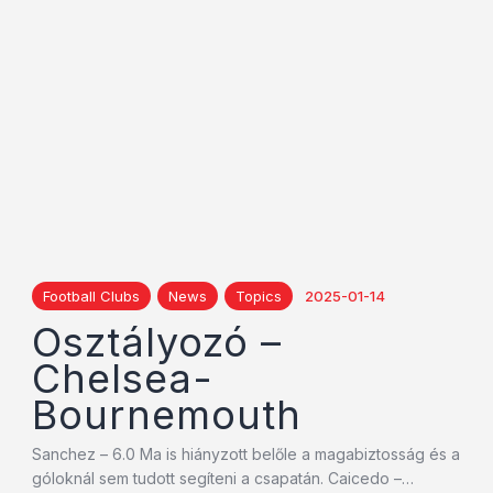
Football Clubs
News
Topics
2025-01-14
Osztályozó –
Chelsea-
Bournemouth
Sanchez – 6.0 Ma is hiányzott belőle a magabiztosság és a
góloknál sem tudott segíteni a csapatán. Caicedo –…