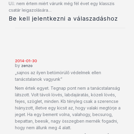
U.I.: nem értem miért várunk még fél évet egy klasszis
csatár leigazolására…
Be kell jelentkezni a válaszadáshoz
2014-01-30
by
zenzo
„sajnos az ilyen betömörülő védelmek ellen
tanácstalanok vagyunk”
Nem értek egyet. Tegnap pont nem a tanácstalanság
látszott. Volt távoli lövés, labdajáratás, közeli lövés,
fejes, szöglet, minden. Kb tényleg csak a szerencse
hiányzott, illetve egy kicsit az, hogy valaki megtörje a
jeget. Ha egy bement volna, valahogy, becsurog,
bepattan, beesik, nagy összegben mernék fogadni,
hogy nem állunk meg 4 alatt.