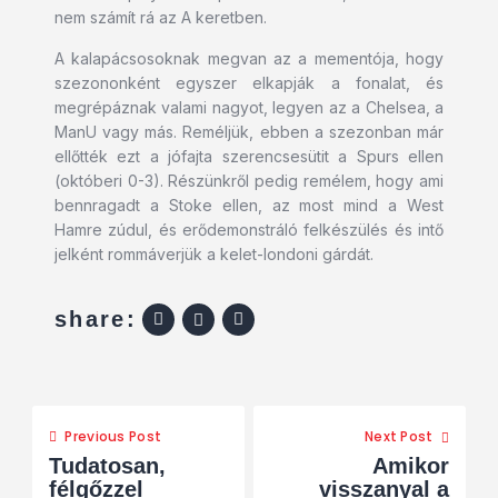
nem számít rá az A keretben.
A kalapácsosoknak megvan az a mementója, hogy
szezononként egyszer elkapják a fonalat, és
megrépáznak valami nagyot, legyen az a Chelsea, a
ManU vagy más. Reméljük, ebben a szezonban már
ellőtték ezt a jófajta szerencsesütit a Spurs ellen
(októberi 0-3). Részünkről pedig remélem, hogy ami
bennragadt a Stoke ellen, az most mind a West
Hamre zúdul, és erődemonstráló felkészülés és intő
jelként rommáverjük a kelet-londoni gárdát.
share:
Previous Post
Next Post
Tudatosan,
Amikor
félgőzzel
visszanyal a