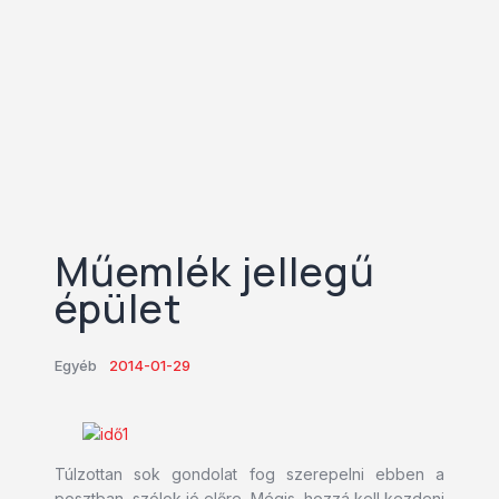
Műemlék jellegű
épület
Egyéb
2014-01-29
Túlzottan sok gondolat fog szerepelni ebben a
posztban, szólok jó előre. Mégis, hozzá kell kezdeni