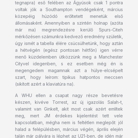
tegnapra) eső felében az Ágyúsok csak 1 pontra
voltak jók a Southampton vendégeként, március
közepéig húzódó erőltetett menetük első
állomásaként. Amennyiben a szintén holnap (azóta
már ma) megrendezésre kerülő Spurs-Citeh
mérkőzésen számunkra kedvező eredmény születik,
úgy ismét a tabella élére csücsülhetünk, hogy aztán
a hétvégén (egész pontosan hétfőn) igen vérre
menő küzdelemben ütközzünk meg a Manchester
Cityvel idegenben, s ez esetben még én is
megengedem magamnak azt a hülye-elcsépelt
szart, hogy leírom: tipikus hatpontos meccsen
(sikított azért a klaviatúra na).
A WHU ellen a csapat nagy része bevetésre
készen, kivéve Torrest, az új igazolás Salah-t,
valamint van Ginkelt, akit most csak azért említek
meg, mert JM érdekes kijelentést tett vele
kapcsolatban, mégha nem is feltétlen meglepőt: jól
halad a felépülésben, március végén, április elején
talán már pályára is léphet az U21-ben, de idén már