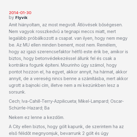
2014-01-30
by
Flyvik
Amit hiányoltam, az most megvolt. Átlövések bőségesen.
Nem vagyok rosszkedvű a tegnapi meccs miatt, mert
legalább próbálkozott a csapat. van ilyen, hogy nem megy
be. Az MU ellen minden bement, most nem. Remélem,
hogy az igazi szerencsefaktor hétfő este érik be, amikor is
biztos, hogy betonvédekezéssel állunk fel és csak a
kontrákra fogunk építeni. Mourinho úgy számol, hogy
pontot hozzon el, ha egyet, akkor annyit, ha hármat, akkor
annyit, de a vereség nincs benne a számításba, mert akkor
ugrott a bajnoki cím, illetve nem a mi kezünkben lesz a
sorsunk.
Cech; Iva-Cahill-Terry-Azpilicueta; Mikel-Lampard; Oscar-
Schürrle-Hazard; Ba
Nekem ez lenne a kezdőm.
A City ellen biztos, hogy gólt kapunk, de szerintem ha az
első félidőt megnyomjuk, bevarrunk 2 gólt és úgy