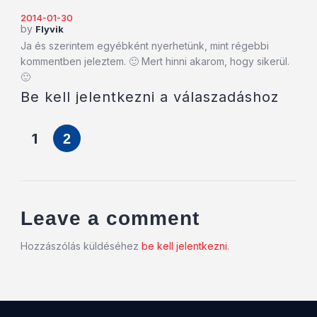
2014-01-30
by
Flyvik
Ja és szerintem egyébként nyerhetünk, mint régebbi
kommentben jeleztem. 🙂 Mert hinni akarom, hogy sikerül.
🙂
Be kell jelentkezni a válaszadáshoz
1
2
Leave a comment
Hozzászólás küldéséhez
be kell jelentkezni
.