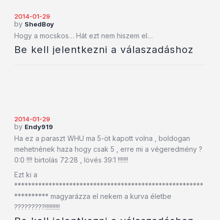
2014-01-29
by
ShedBoy
Hogy a mocskos… Hát ezt nem hiszem el…
Be kell jelentkezni a válaszadáshoz
2014-01-29
by
Endy919
Ha ez a paraszt WHU ma 5-öt kapott volna , boldogan
mehetnének haza hogy csak 5 , erre mi a végeredmény ?
0:0 !!!! birtolás 72:28 , lövés 39:1 !!!!!!!
Ezt ki a
*******************************************************
********** magyarázza el nekem a kurva életbe
?????????!!!!!!!!!!