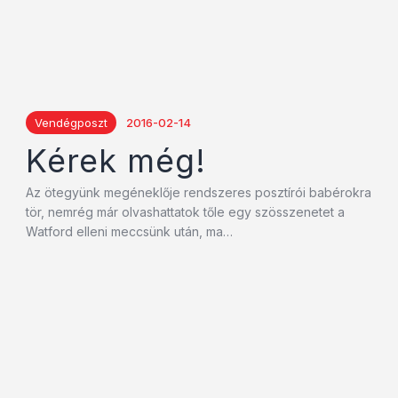
Vendégposzt
2016-02-14
Kérek még!
Az ötegyünk megéneklője rendszeres posztírói babérokra
tör, nemrég már olvashattatok tőle egy szösszenetet a
Watford elleni meccsünk után, ma…