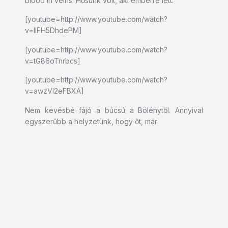
blood in veins. Hősünk volt, aki emberré lett.
[youtube=http://www.youtube.com/watch?
v=lIFH5DhdePM]
[youtube=http://www.youtube.com/watch?
v=tG86oTnrbcs]
[youtube=http://www.youtube.com/watch?
v=awzVI2eFBXA]
Nem kevésbé fájó a búcsú a Bölénytől. Annyival
egyszerűbb a helyzetünk, hogy őt, már