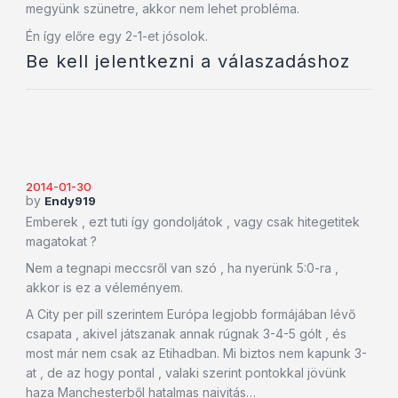
megyünk szünetre, akkor nem lehet probléma.
Én így előre egy 2-1-et jósolok.
Be kell jelentkezni a válaszadáshoz
2014-01-30
by
Endy919
Emberek , ezt tuti így gondoljátok , vagy csak hitegetitek
magatokat ?
Nem a tegnapi meccsről van szó , ha nyerünk 5:0-ra ,
akkor is ez a véleményem.
A City per pill szerintem Európa legjobb formájában lévő
csapata , akivel játszanak annak rúgnak 3-4-5 gólt , és
most már nem csak az Etihadban. Mi biztos nem kapunk 3-
at , de az hogy pontal , valaki szerint pontokkal jövünk
haza Manchesterből hatalmas naivitás…