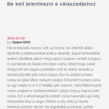
Be kell jelentkezni a válaszadáshoz
2014-01-29
by
Gabor1092
Hát érdekeals meccs volt, az biztos. Az ellenfél akkor
aprította a játékosainkat amikor akarták, kaput körbelőttük
amikor eltaláltuk akkor meg sajnos szépen védett a kapus.
A cseréknél én Ramit lehoztam volna, lehet hogy sokat
dolgozott de nagyin pontatlan volt és sokat vezette a
labdát,helyette jött volna Lamps. Ba-t is előbb hoztam
volna és talán Matic helyett inkább Schürrlet hoztam volna
és így valami 3-2-3-2 felállás jött volna ki, hátul Mikel tudott
volna segíteni a védekezésben Lamps meg a kapocs lett
volna. Ezt e lehetőséget ki kellett volna használni így még
nehezebb lesz a vége. Hétfőn a city ellen jó lenne
minimum pontot rabolni de leginkább pontokat, pehet