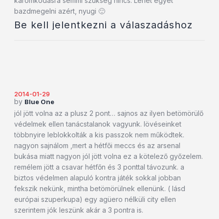
káromkodásra semmi szükség nincs. Lehet egyet
bazdmegelni azért, nyugi 🙂
Be kell jelentkezni a válaszadáshoz
2014-01-29
by
Blue One
jól jött volna az a plusz 2 pont… sajnos az ilyen betömörülő
védelmek ellen tanácstalanok vagyunk. lövéseinket
többnyire leblokkolták a kis passzok nem működtek.
nagyon sajnálom ,mert a hétfői meccs és az arsenal
bukása miatt nagyon jól jött volna ez a kötelező győzelem.
remélem jött a csavar hétfőn és 3 ponttal távozunk. a
biztos védelmen alapuló kontra játék sokkal jobban
fekszik nekünk, mintha betömörülnek ellenünk. ( lásd
európai szuperkupa) egy agüero nélküli city ellen
szerintem jók leszünk akár a 3 pontra is.