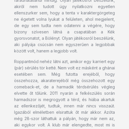
fáradhatatlanul mindig. Olyan játékosról beszélünk,
akiről nem tudott úgy nyilatkozni egyetlen
ellenszurker sem, hogy a tenta v karaktergörgeteg
ne égetett volna lyukat a felületen, ahol megjelent,
de egy sem tudta nem odatenni a végére, hogy
bizony szívesen látná a csapatában a Kék
gyorsvonatot, a Bölényt. Olyan játékosról beszélünk,
aki pályája csúcsán nem egyszerűen a legjobbak
között volt, hanem a legjobb volt.
Roppantmód nehéz látni azt, amikor egy karriert egy
(pár) sérülés tör ketté. Nem volt ez másként a ghánai
esetében sem. Még futotta erejéből, hogy
összehozza, akaraterejéből még összehozott egy
comeback-et, de a harmadik térdsérülés végleg
elvette őt tőlünk. 2011 nyarán a felkészülés során
harmadszor is megrogyott a térd, és hiába akartuk
az ellenkezőjét, tudtuk, innen már nincs visszaút.
Igazából elméletben elsirattuk őt már akkor. Azóta
még 28-szor láthattuk a pályán, hogy már nem az,
aki egykor volt. A klub már elengedte, most mi is