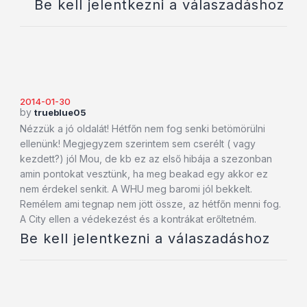
Be kell jelentkezni a válaszadáshoz
2014-01-30
by
trueblue05
Nézzük a jó oldalát! Hétfőn nem fog senki betömörülni
ellenünk! Megjegyzem szerintem sem cserélt ( vagy
kezdett?) jól Mou, de kb ez az első hibája a szezonban
amin pontokat vesztünk, ha meg beakad egy akkor ez
nem érdekel senkit. A WHU meg baromi jól bekkelt.
Remélem ami tegnap nem jött össze, az hétfőn menni fog.
A City ellen a védekezést és a kontrákat erőltetném.
Be kell jelentkezni a válaszadáshoz