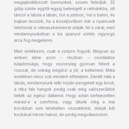
megajándékozott bennünket, sosem feledjük. 32
gólja szinte egytől-egyig beleégett a retinánkba, ott
táncol a labda a lábán, hol a jobbon, hol a balon, és
bajban leszünk, ha a közeljövőben már a nyamvadt
telefonok is retinaszkennerrel oldják fel a zárat, mert
mindannyiunkéban a kis spanyol sörtés vigyorgó
arca fog megjelenni.
Mert emlékezni, csak a szépre fogunk. Megvan az
emberi elme azon – részben – csodálatos
tulajdonsága, hogy viszonylag gyorsan feledi a
rosszat, de sokáig megőrzi a jót, a kellemest. Mata
esetében nincs sok mindent elfelejteni. Zenélt nála a
labda, mindannyiunk lelki húrján pengetett egy kicsit,
a ritka fals hangok pedig csak még valószerűbbé
tették az egész dallamot. Hogy aztán befejezetlen
marad-e a szimfónia, vagy látunk még a mai
korokban sem lehetetlen visszatérést, dobjál két
kockával három hatost, én pedig megválaszolom.