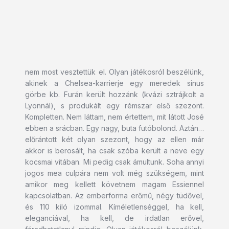
nem most vesztettük el. Olyan játékosról beszélünk,
akinek a Chelsea-karrierje egy meredek sinus
görbe kb. Furán került hozzánk (kvázi sztrájkolt a
Lyonnál), s produkált egy rémszar első szezont.
Kompletten. Nem láttam, nem értettem, mit látott José
ebben a srácban. Egy nagy, buta futóbolond. Aztán…
előrántott két olyan szezont, hogy az ellen már
akkor is berosált, ha csak szóba került a neve egy
kocsmai vitában. Mi pedig csak ámultunk. Soha annyi
jogos mea culpára nem volt még szükségem, mint
amikor meg kellett követnem magam Essiennel
kapcsolatban. Az emberforma erőmű, négy tüdővel,
és 110 kiló izommal. Kíméletlenséggel, ha kell,
eleganciával, ha kell, de irdatlan erővel,