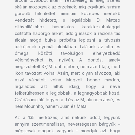
arccal továbbot inteni. Testületileg is elég széles
skálán mozognak az érzelmek, míg egyikünk sírásra
görbülő tekintettel minimum közepes mértékű
vendettát hirdetett, s legalábbis Di Matteo
eltávolításához hasonlatos karakterzuhataggal
csitította háborgó lelkét, addig mások a racionalitás
álcája mögé bújva próbálta leplezni a távozás
tüskéjének nyomát oldalában. Találunk az alfa és
ómega közötti távolságon elhelyezkedő
véleményeket is, nyilván. A döntés, amely
megszületett 37,1M font fejében, nem azért fájó, mert
ikon távozott volna. Azért, mert olyan távozott, aki
azzá válhatott volna. Megvolt benne minden,
legalábbis azt hittük idáig, hogy a neve
felkerülhessen a legjobbak, a legnagyobbak közé.
Cirádás iniciálé legyen a J és az M, aki nem José, és
nem Mourinho, hanem Juan és Mata.
Az a 135 mérkőzés, amit nekünk adott, legyünk
annyira szentimentálisan, nevetségesen bárgyúk –
mégiscsak magunk vagyunk – mondjuk azt, hogy