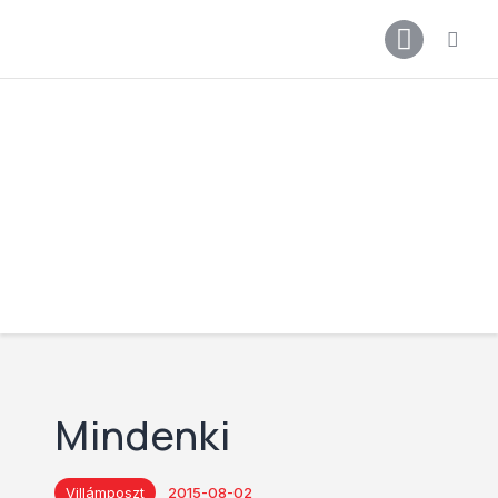
Főoldal
Podcast
Cikkek
Premier League 26/27
Férfi Csapat
Női Csapat
Szurkolói klub
Mindenki
Villámposzt
2015-08-02