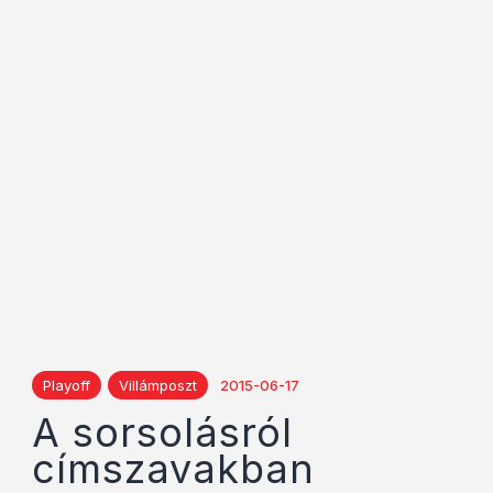
Playoff
Villámposzt
2015-06-17
A sorsolásról
címszavakban