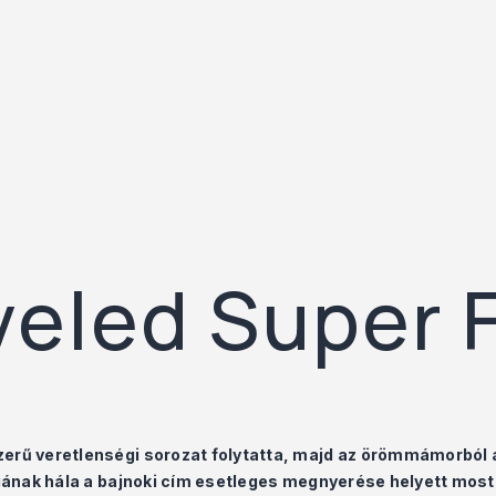
 veled Super 
rű veretlenségi sorozat folytatta, majd az örömmámorból az
iának hála a bajnoki cím esetleges megnyerése helyett most