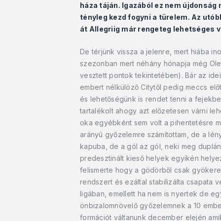
háza táján. Igazából ez nem újdonság 
tényleg kezd fogyni a türelem. Az utó
át Allegriig már rengeteg lehetséges v
De térjünk vissza a jelenre, mert hiába i
szezonban mert néhány hónapja még Ole fej
vesztett pontok tekintetében). Bár az ide
embert nélkülöző Citytől pedig meccs el
és lehetőségünk is rendet tenni a fejek
tartalékolt ahogy azt előzetesen várni l
oka egyébként sem volt a pihentetésre miv
arányú győzelemre számítottam, de a lény
kapuba, de a gól az gól, neki meg duplán 
predesztinált kieső helyek egyikén hely
felismerte hogy a gödörből csak gyökeres
rendszert és ezáltal stabilizálta csapata
ligában, emellett ha nem is nyertek de 
önbizalomnövelő győzelemnek a 10 ember e
formációt váltanunk december elején amiko