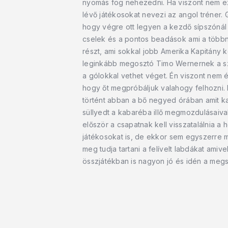
nyomás fog nehezedni. Ha viszont nem e
lévő játékosokat nevezi az angol tréner.
hogy végre ott legyen a kezdő sípszónál a
cselek és a pontos beadások ami a többnyir
részt, ami sokkal jobb Amerika Kapitány k
leginkább megosztó Timo Wernernek a sze
a gólokkal vethet véget. Én viszont nem
hogy őt megpróbáljuk valahogy felhozni. M
történt abban a bő negyed órában amit ka
süllyedt a kabaréba illő megmozdulásaiva
először a csapatnak kell visszatalálnia a 
játékosokat is, de ekkor sem egyszerre mi
meg tudja tartani a felívelt labdákat amive
összjátékban is nagyon jó és idén a megsz