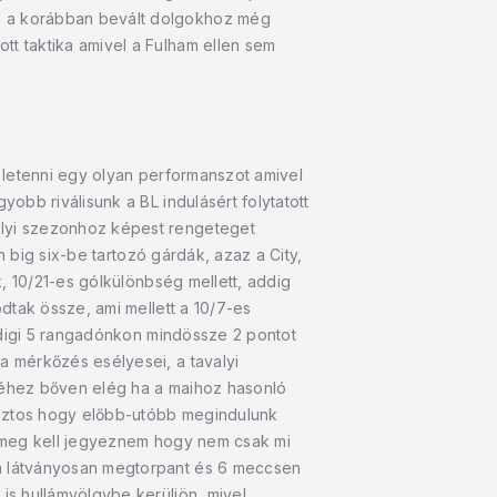
k a korábban bevált dolgokhoz még
t taktika amivel a Fulham ellen sem
l letenni egy olyan performanszot amivel
bb riválisunk a BL indulásért folytatott
lyi szezonhoz képest rengeteget
n big six-be tartozó gárdák, azaz a City,
, 10/21-es gólkülönbség mellett, addig
dtak össze, ami mellett a 10/7-es
ddigi 5 rangadónkon mindössze 2 pontot
 mérkőzés esélyesei, a tavalyi
éséhez bőven elég ha a maihoz hasonló
iztos hogy előbb-utóbb megindulunk
nk meg kell jegyeznem hogy nem csak mi
a látványosan megtorpant és 6 meccsen
is hullámvölgybe kerüljön, mivel