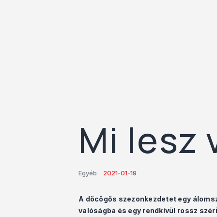
Mi lesz
Egyéb
2021-01-19
A döcögős szezonkezdetet egy álomsze
valóságba és egy rendkívül rossz szér