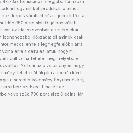
s 4-3-3as formációba a legjobb formában
 tudom hogy mit kell produkálnia ahhoz
hoz, képes váratlant húzni, jönnek tőle a
i. Idén 850 perc alatt 9 gólban vállalt
ott van az idei szezonban a szurkolókat
n legnehezebb időszakát éli aminek csak
ontos meccs lenne a legmegfelelőbb arra
volna erre a célra és láttuk hogy mi
 elindult volna felfelé, még mélyebbre
a közvetítés. Nekem az a véleményem hogy
sítményt lehet próbálgatni a formán kívüli
ni fogja a harcot a kőkemény Söyüncüékkel,
kor erre lesz szükség. Emellett az
be véve szűk 700 perc alatt 9 gólnál jár.