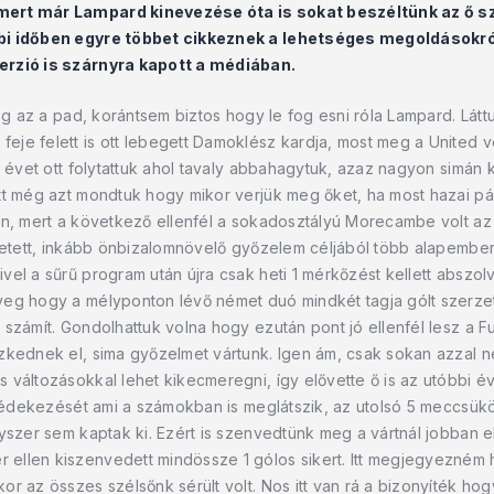
mert már Lampard kinevezése óta is sokat beszéltünk az ő s
bbi időben egyre többet cikkeznek a lehetséges megoldásokró
erzió is szárnyra kapott a médiában.
nog az a pad, korántsem biztos hogy le fog esni róla Lampard. Lá
e felett is ott lebegett Damoklész kardja, most meg a United veze
i évet ott folytattuk ahol tavaly abbahagytuk, azaz nagyon simán 
őtt még azt mondtuk hogy mikor verjük meg őket, ha most hazai p
ben, mert a következő ellenfél a sokadosztályú Morecambe volt a
ehetett, inkább önbizalomnövelő győzelem céljából több alapember
el a sűrű program után újra csak heti 1 mérkőzést kellett abszolv
eg hogy a mélyponton lévő német duó mindkét tagja gólt szerzett
számít. Gondolhattuk volna hogy ezután pont jó ellenfél lesz a F
ezkednek el, sima győzelmet vártunk. Igen ám, csak sokan azzal
 változásokkal lehet kikecmeregni, így elővette ő is az utóbbi 
 védekezését ami a számokban is meglátszik, az utolsó 5 meccsükö
egyszer sem kaptak ki. Ezért is szenvedtünk meg a vártnál jobb
llen kiszenvedett mindössze 1 gólos sikert. Itt megjegyezném ho
r az összes szélsőnk sérült volt. Nos itt van rá a bizonyíték hog