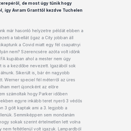
zerepéről, de most úgy tűnik hogy
l, így Avram Granttől kezdve Tuchelen
ttunk már hasonló helyzetre példát ebben a
ti a tabellát (igaz a City jobban áll
kikaptunk a Covid miatt egy fél csapatnyi
ályán nem? Szerencsére azóta volt időnk
z FA kupában ahol a mester nem úgy
t is a kezdőbe nevezett. Igazából sok
álnunk. Sikerült is, bár én nagyobb
. Werner speciel fél méterről az üres
ulham mert újoncként az előre
 nem számoltak hogy Parker időben
években egyre inkább teret nyerő 3 védős
n 3 gólt kaptak ami a 3. legjobb a
an ellenük. Semmiképpen sem mondanám
gy sokak szerint értelmetlen lett volna
y nem feltétlenül volt igazuk. Lampardból