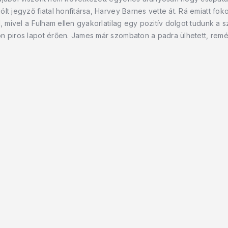
lt jegyző fiatal honfitársa, Harvey Barnes vette át. Rá emiatt fo
, mivel a Fulham ellen gyakorlatilag egy pozitív dolgot tudunk a sz
n piros lapot érően. James már szombaton a padra ülhetett, remé