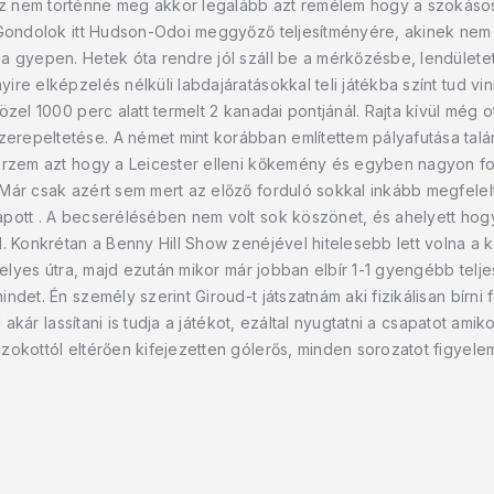
z nem történne meg akkor legalább azt remélem hogy a szokáso
 Gondolok itt Hudson-Odoi meggyőző teljesítményére, akinek nem
 gyepen. Hetek óta rendre jól száll be a mérkőzésbe, lendületet 
e elképzelés nélküli labdajáratásokkal teli játékba színt tud vinn
özel 1000 perc alatt termelt 2 kanadai pontjánál. Rajta kívül még 
repeltetése. A német mint korábban említettem pályafutása talá
 érzem azt hogy a Leicester elleni kőkemény és egyben nagyon f
ár csak azért sem mert az előző forduló sokkal inkább megfelelt 
pott . A becserélésében nem volt sok köszönet, és ahelyett hogy
l. Konkrétan a Benny Hill Show zenéjével hitelesebb lett volna 
helyes útra, majd ezután mikor már jobban elbír 1-1 gyengébb telje
ndet. Én személy szerint Giroud-t játszatnám aki fizikálisan bír
l akár lassítani is tudja a játékot, ezáltal nyugtatni a csapatot ami
okottól eltérően kifejezetten gólerős, minden sorozatot figyelem