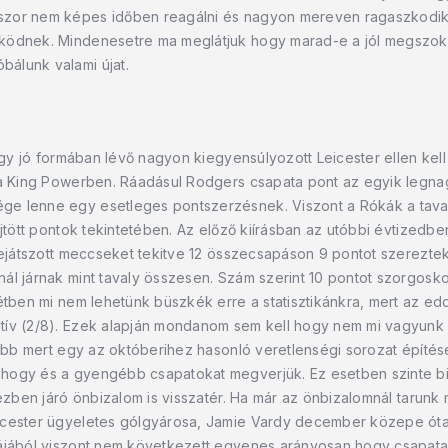
szor nem képes időben reagálni és nagyon mereven ragaszkodi
ködnek. Mindenesetre ma meglátjuk hogy marad-e a jól megszokot
álunk valami újat.
 egy jó formában lévő nagyon kiegyensúlyozott Leicester ellen kel
 a King Powerben. Ráadásul Rodgers csapata pont az egyik legnagyo
ge lenne egy esetleges pontszerzésnek. Viszont a Rókák a tava
jtött pontok tekintetében. Az előző kiírásban az utóbbi évtizedbe
lejátszott meccseket tekitve 12 összecsapáson 9 pontot szereztek
ál járnak mint tavaly összesen. Szám szerint 10 pontot szorgosko
tétben mi nem lehetünk büszkék erre a statisztikánkra, mert az e
tív (2/8). Ezek alapján mondanom sem kell hogy nem mi vagyunk a
nkább mert egy az októberihez hasonló veretlenségi sorozat épít
ahogy és a gyengébb csapatokat megverjük. Ez esetben szinte b
 kézben járó önbizalom is visszatér. Ha már az önbizalomnál taru
eicester ügyeletes gólgyárosa, Jamie Vardy december közepe ót
ájából viszont nem következett egyenes arányosan hogy csapata 