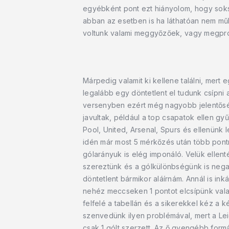
egyébként pont ezt hiányolom, hogy sok
abban az esetben is ha láthatóan nem mű
voltunk valami meggyőzőek, vagy megprób
Márpedig valamit ki kellene találni, mert
legalább egy döntetlent el tudunk csípni
versenyben ezért még nagyobb jelentősé
javultak, például a top csapatok ellen gyű
Pool, United, Arsenal, Spurs és ellenünk 
idén már most 5 mérkőzés után több pontn
gólarányuk is elég imponáló. Velük ellen
szereztünk és a gólkülönbségünk is nega
döntetlent bármikor aláírnám. Annál is i
nehéz meccseken 1 pontot elcsípünk val
felfelé a tabellán és a sikerekkel kéz a
szenvedünk ilyen problémával, mert a L
csak 1 gólt szerzett. Az ő gyengébb form