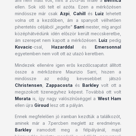
ami nem mást volt, mint a 2013-as finálé a
Benfica
ellen. Sok idő telt el azóta. Ezen a mérkőzésen
mindössze már csak
Azpi
,
Cahill
és
Luiz
lehetett
volna ott a kezdőben, ám a spanyolt vélhetően
pihentetés céljából „jegelte”
Sarri
mester, míg angol
középhátvédünk idén először került meccskeretbe,
ám szerepet nem kapott a mérkőzésen.
Luiz
pedig
Kovacic
-csal,
Hazarddal
és
Emersonnal
egyetemben nem volt ott az utazó keretben.
Mindezek ellenére igen erős kezdőcsapatot állított
össze a mérkőzésre Maurizio Sarri, hiszen a
mindössze az eddig kevesebbet játszó
Christensen
,
Zappacosta
és
Barkley
volt ott a
megszokott tizenegyhez képest. Továbbá ott volt
Morata
is, így nagy valószínűséggel a
West Ham
ellen újra
Giroud
lesz ott a pályán.
Ennek megfelelően jó iramban kezdtük a találkozót,
aminek már a 7.percben meglett az eredménye.
Barkley
iramodott meg a félpályánál, majd