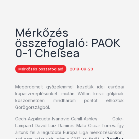
Mérkőzés
összefoglaló: PAOK
0-1 Chelsea
Mérkőzés összefoglaló
2018-09-23
Megérdemelt győzelemmel kezdtük idei európai
kupaszereplésünket, miután Willian korai góljának
köszönhetően mindhárom pontot elhoztuk
Görögországból.
Cech-Azpilicueta-Ivanovic-Cahill-Ashley Cole-
Lampard-David Luiz-Ramires-Mata-Oscar-Torres. Így
álltunk fel a legutóbbi Európa Liga mérkőzésünkön,