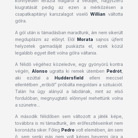
könnyedén lerázta magáról a védőjét, nagyszerű
kiugratását pedig az ezen a mérkőzésen a
csapatkapitányi karszalagot viselő
Willian
váltotta
gólra.
A gól után is támadásban maradtunk, ám nem sikerült
megduplázni az előnyt. Elől
Morata
sajnos újfent
helyzetek garmadáját puskázta el, ezek közül
legalább egyet illett volna gólra váltania.
A félidő végéhez közeledve, egy gyönyörű kontra
végén,
Alonso
ugratta ki remek ütemben
Pedrót
,
aki ezúttal a
Huddersfield
elleni meccsel
ellentétben „erőből” próbálta megoldani a szituációt.
Talán ha úgy alányúl a labdának, mint az első
fordulóban, megnyugtató előnnyel mehettünk volna
a szünetre…
A második félidőben sem változott a játék képe,
továbbra is mi támadtunk, ám erőfeszítéseinket nem
koronázta siker. Főleg
Pedro
volt elemében, ám sem
ő, sem senki más nem volt képes bevenni újra a