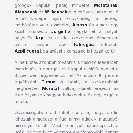
görögök kapuját, pedig minderre
Moratának
,
Alonsonak
és
Williannek
is jó esélye kínálkozott. A
félidő közepe táján valószínűleg a hétvégi
mérkőzésre való tekintettel,
Alonso
és a most egy
kicsit szürkébb
Jorginho
hagyta el a pályát,
helyettük
Azpi
és az idei szezonban tétmeccsen
először pályára lépő
Fabregas
érkezett.
Azpilicueta
beállásával a karszalag is hozzá került.
A mérkőzés azonban továbbra is hasonló mederben
csordogált, a görögök első kaput eltaláló lövését a
85.percben jegyezhettük fel. Az utolsó 10 percre
egyébként
Giroud
is beállt, a szokásoknak
megfelelően
Moratát
váltva, akinek erejéből az
este folyamán kihagyott helyzetekre és egy lesgólra
futotta.
Összességében azt lehet mondani, hogy profin
lehozták a meccset a fiúk, annyit adtak ki magukból
amennyit kellett. Most nem volt szemkápráztató
játék, de nem is ez volt most a legfontosabb, hanem