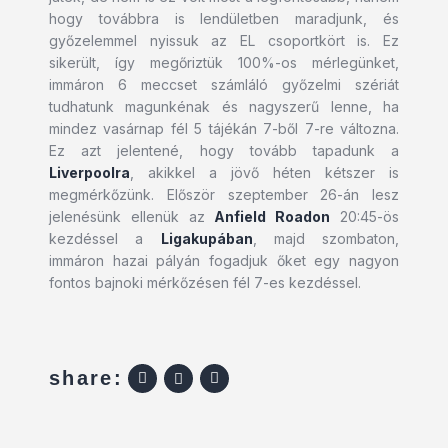
hogy továbbra is lendületben maradjunk, és
győzelemmel nyissuk az EL csoportkört is. Ez
sikerült, így megőriztük 100%-os mérlegünket,
immáron 6 meccset számláló győzelmi szériát
tudhatunk magunkénak és nagyszerű lenne, ha
mindez vasárnap fél 5 tájékán 7-ből 7-re változna.
Ez azt jelentené, hogy tovább tapadunk a
Liverpoolra
, akikkel a jövő héten kétszer is
megmérkőzünk. Először szeptember 26-án lesz
jelenésünk ellenük az
Anfield Roadon
20:45-ös
kezdéssel a
Ligakupában
, majd szombaton,
immáron hazai pályán fogadjuk őket egy nagyon
fontos bajnoki mérkőzésen fél 7-es kezdéssel.
share: