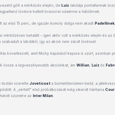
 vezető gólt a mérkőzés elején, de
Luiz
labdája pontatlannak bizo
egpattanó lövésre kellett bravúrral odaérnie a hálóőrnek.
t az első 15 perc, de igazán komoly dolga nem akadt
Padellinek
i mérkőzésen betalált – igen aktív volt a mérkőzés elején és az 
szabadult a labdától, így az akció nem zárult lövéssel.
dítás következett, amit Michy kapásból kapura is szúrt, azonban p
k össze a legveszélyesebb akcióinkat, ám
Willian
,
Luiz
és
Fabr
 tisztán szerelte
Joveticset
a büntetőterületen belül, a játékveze
dött. A „sértett” első próbálkozását még sikerült hárítania
Cour
lhatott szünetre az
Inter Milan
.