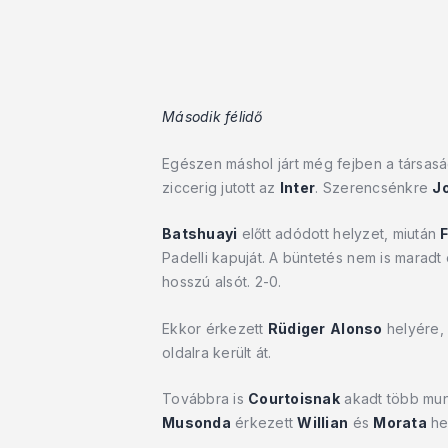
Második félidő
Egészen máshol járt még fejben a társasá
ziccerig jutott az
Inter
. Szerencsénkre
J
Batshuayi
előtt adódott helyzet, miután
Padelli kapuját. A büntetés nem is maradt 
hosszú alsót. 2-0.
Ekkor érkezett
Rüdiger
Alonso
helyére, 
oldalra került át.
Továbbra is
Courtoisnak
akadt több mun
Musonda
érkezett
Willian
és
Morata
he