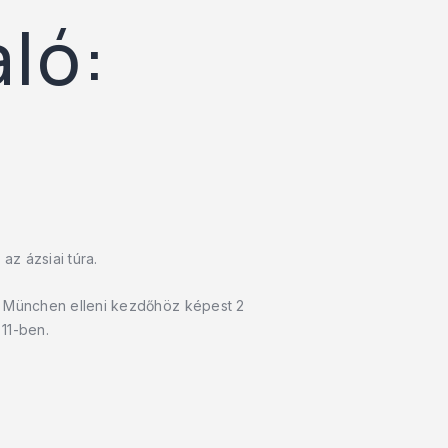
ló:
az ázsiai túra.
n München elleni kezdőhöz képest 2
11-ben.