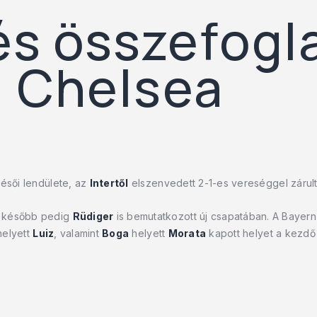
s összefogla
1 Chelsea
késői lendülete, az
Intertől
elszenvedett 2-1-es vereséggel zárult 
, később pedig
Rüdiger
is bemutatkozott új csapatában. A Bayer
elyett
Luiz
, valamint
Boga
helyett
Morata
kapott helyet a kezdő 