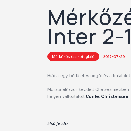
Mérkőzé
Inter 2-
Mérkőzés összefoglaló
2017-07-29
Hiába egy bődületes öngól és a fiatalok 
Morata először kezdett Chelsea mezben
helyen változtatott
Conte
:
Christensen
h
Első félidő