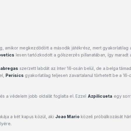
g, amikor megkezdődött a második játékrész, mert gyakorlatilag
ovetics
lesen tartózkodott a gólszerzés pillanatában, így maradt a
Fabregas
szerzett labdát az Inter 16-osán belül, de a belga támadó
el,
Perisics
gyakorlatilag teljesen zavartalanul törhetett be a 16-o
és a védelem jobb oldalát foglalta el. Ezzel
Azpilicueta
egy sorra
kája a két kapus közül, aki
Joao Mario
közeli próbálkozását hárí
lyére.