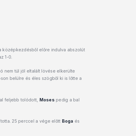
 a középkezdésből előre indulva abszolút
z 1-0.
 nem túl jól eltalált lövése elkerülte
son belülre és éles szögből ki is lőtte a
l feljebb tolódott,
Moses
pedig a bal
totta. 25 perccel a vége előtt
Boga
és