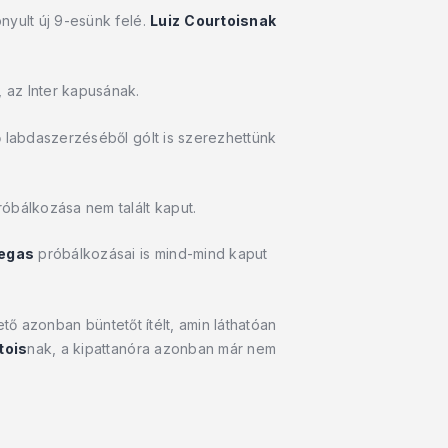
nyult új 9-esünk felé.
Luiz
Courtoisnak
, az Inter kapusának.
ő labdaszerzéséből gólt is szerezhettünk
róbálkozása nem talált kaput.
egas
próbálkozásai is mind-mind kaput
tő azonban büntetőt ítélt, amin láthatóan
tois
nak, a kipattanóra azonban már nem