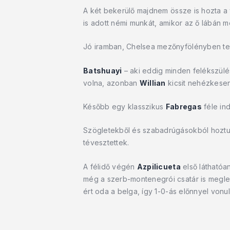
A két bekerülő majdnem össze is hozta a
is adott némi munkát, amikor az ő lábán m
Jó iramban, Chelsea mezőnyfölényben tel
Batshuayi
– aki eddig minden felékszülés
volna, azonban
Willian
kicsit nehézkesen 
Később egy klasszikus
Fabregas
féle in
Szögletekből és szabadrúgásokból hoztu
tévesztettek.
A félidő végén
Azpilicueta
első láthatóan
még a szerb-montenegrói csatár is meglepő
ért oda a belga, így 1-0-ás előnnyel vonu