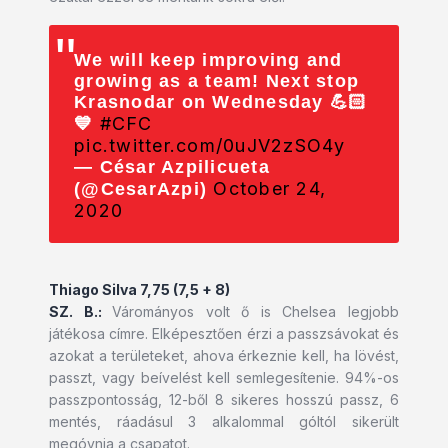
We will keep improving and
growing as a team! Next stop
Krasnodar on Wednesday 💪🏻
#CFC
💙
pic.twitter.com/0uJV2zSO4y
— César Azpilicueta
October 24,
(@CesarAzpi)
2020
Thiago Silva 7,75 (7,5 + 8)
SZ. B.:
Várományos volt ő is Chelsea legjobb
játékosa címre. Elképesztően érzi a passzsávokat és
azokat a területeket, ahova érkeznie kell, ha lövést,
passzt, vagy beívelést kell semlegesítenie. 94%-os
passzpontosság, 12-ből 8 sikeres hosszú passz, 6
mentés, ráadásul 3 alkalommal góltól sikerült
megóvnia a csapatot.