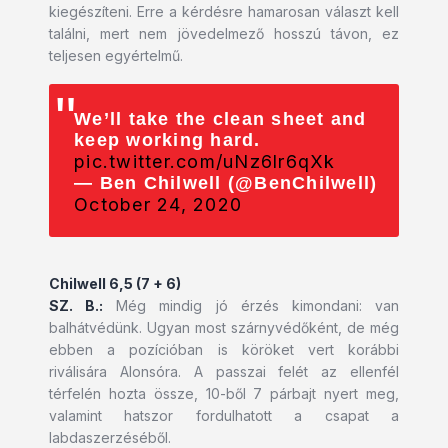
kiegészíteni. Erre a kérdésre hamarosan választ kell
találni, mert nem jövedelmező hosszú távon, ez
teljesen egyértelmű.
We’ll take the clean sheet and
keep working hard.
pic.twitter.com/uNz6lr6qXk
— Ben Chilwell (@BenChilwell)
October 24, 2020
Chilwell 6,5 (7 + 6)
SZ. B.:
Még mindig jó érzés kimondani: van
balhátvédünk. Ugyan most szárnyvédőként, de még
ebben a pozícióban is köröket vert korábbi
riválisára Alonsóra. A passzai felét az ellenfél
térfelén hozta össze, 10-ből 7 párbajt nyert meg,
valamint hatszor fordulhatott a csapat a
labdaszerzéséből.