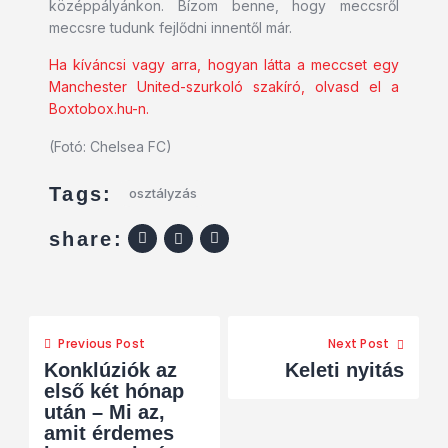
középpályánkon. Bízom benne, hogy meccsről
meccsre tudunk fejlődni innentől már.
Ha kíváncsi vagy arra, hogyan látta a meccset egy
Manchester United-szurkoló szakíró, olvasd el a
Boxtobox.hu-n.
(Fotó: Chelsea FC)
Tags:
osztályzás
share:
Previous Post
Next Post
Konklúziók az
Keleti nyitás
első két hónap
után – Mi az,
amit érdemes