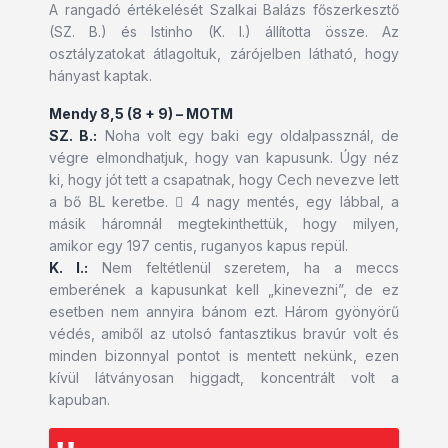
A rangadó értékelését Szalkai Balázs főszerkesztő
(SZ. B.) és Istinho (K. I.) állította össze. Az
osztályzatokat átlagoltuk, zárójelben látható, hogy
hányast kaptak.
Mendy 8,5 (8 + 9) – MOTM
SZ. B.:
Noha volt egy baki egy oldalpassznál, de
végre elmondhatjuk, hogy van kapusunk. Úgy néz
ki, hogy jót tett a csapatnak, hogy Cech nevezve lett
a bő BL keretbe.  4 nagy mentés, egy lábbal, a
másik háromnál megtekinthettük, hogy milyen,
amikor egy 197 centis, ruganyos kapus repül.
K. I.:
Nem feltétlenül szeretem, ha a meccs
emberének a kapusunkat kell „kinevezni”, de ez
esetben nem annyira bánom ezt. Három gyönyörű
védés, amiből az utolsó fantasztikus bravúr volt és
minden bizonnyal pontot is mentett nekünk, ezen
kívül látványosan higgadt, koncentrált volt a
kapuban.