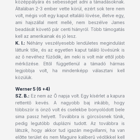
középpályára és sebességet adni a támadásoknak.
Általában 2-3 ember vette körül, ezért sok tere nem
volt, mégis volt egy kaput eltaláló lövése, illetve egy,
ami hajszállal ment mellé, nem beszélve James
beadását követő pár centi hiányról. Több támogatás
kell az amerikainak és jó lesz.
K. I.:
Néhány veszélyesebb lendületes megindulást
láttunk tőle, és az egyetlen kaput találó lövésünk is
az ő nevéhez fűződik, ám neki is volt már ettől jobb
mérkőzése. Ettől függetlenül a támadó hármas
legjobbja volt, ha mindenképp választani kell
közülük.
Werner 5 (6 +4)
SZ. B.:
Ez nem az Ő napja volt. Egy kísérlet a kapura
rettentő kevés. A nagyobb baj inkább, hogy
többször is önző volt és cselekbe bonyolódott bele
sima passz helyett. Továbbra is görcsösnek tűnik,
pedig legutóbb duplázni tudott. Az továbbra is
látszik, hogy akkor tud igazán megvillanni, ha van
előtte terület és nem Maguire kaliberű védőkkel kell