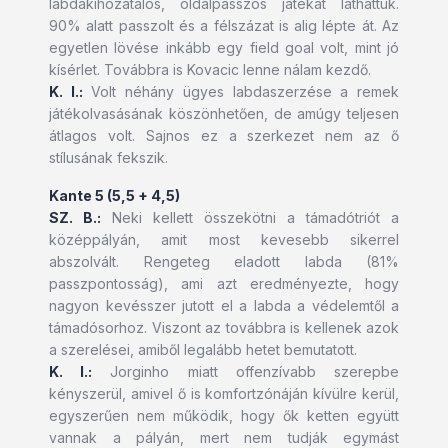
labdakihozatalos, oldalpasszos játékát láthattuk.
90% alatt passzolt és a félszázat is alig lépte át. Az
egyetlen lövése inkább egy field goal volt, mint jó
kísérlet. Továbbra is Kovacic lenne nálam kezdő.
K. I.:
Volt néhány ügyes labdaszerzése a remek
játékolvasásának köszönhetően, de amúgy teljesen
átlagos volt. Sajnos ez a szerkezet nem az ő
stílusának fekszik.
Kante 5 (5,5 + 4,5)
SZ. B.:
Neki kellett összekötni a támadótriót a
középpályán, amit most kevesebb sikerrel
abszolvált. Rengeteg eladott labda (81%
passzpontosság), ami azt eredményezte, hogy
nagyon kevésszer jutott el a labda a védelemtől a
támadósorhoz. Viszont az továbbra is kellenek azok
a szerelései, amiből legalább hetet bemutatott.
K. I.:
Jorginho miatt offenzívabb szerepbe
kényszerül, amivel ő is komfortzónáján kívülre kerül,
egyszerűen nem működik, hogy ők ketten együtt
vannak a pályán, mert nem tudják egymást