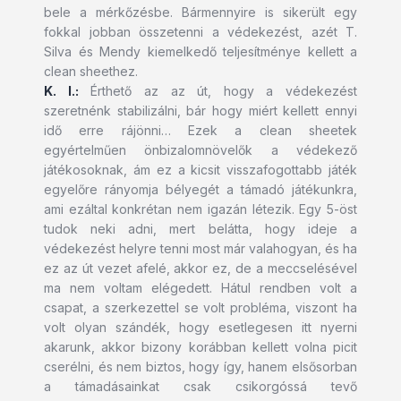
bele a mérkőzésbe. Bármennyire is sikerült egy
fokkal jobban összetenni a védekezést, azét T.
Silva és Mendy kiemelkedő teljesítménye kellett a
clean sheethez.
K. I.:
Érthető az az út, hogy a védekezést
szeretnénk stabilizálni, bár hogy miért kellett ennyi
idő erre rájönni… Ezek a clean sheetek
egyértelműen önbizalomnövelők a védekező
játékosoknak, ám ez a kicsit visszafogottabb játék
egyelőre rányomja bélyegét a támadó játékunkra,
ami ezáltal konkrétan nem igazán létezik. Egy 5-öst
tudok neki adni, mert belátta, hogy ideje a
védekezést helyre tenni most már valahogyan, és ha
ez az út vezet afelé, akkor ez, de a meccselésével
ma nem voltam elégedett. Hátul rendben volt a
csapat, a szerkezettel se volt probléma, viszont ha
volt olyan szándék, hogy esetlegesen itt nyerni
akarunk, akkor bizony korábban kellett volna picit
cserélni, és nem biztos, hogy így, hanem elsősorban
a támadásainkat csak csikorgóssá tevő