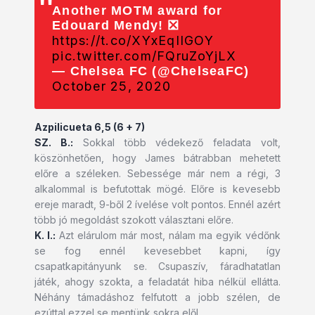
Another MOTM award for
Edouard Mendy! ❎
https://t.co/XYxEqIIGOY
pic.twitter.com/FQruZoYjLX
— Chelsea FC (@ChelseaFC)
October 25, 2020
Azpilicueta 6,5 (6 + 7)
SZ. B.:
Sokkal több védekező feladata volt,
köszönhetően, hogy James bátrabban mehetett
előre a széleken. Sebessége már nem a régi, 3
alkalommal is befutottak mögé. Előre is kevesebb
ereje maradt, 9-ből 2 ívelése volt pontos. Ennél azért
több jó megoldást szokott választani előre.
K. I.:
Azt elárulom már most, nálam ma egyik védőnk
se fog ennél kevesebbet kapni, így
csapatkapitányunk se. Csupaszív, fáradhatatlan
játék, ahogy szokta, a feladatát hiba nélkül ellátta.
Néhány támadáshoz felfutott a jobb szélen, de
ezúttal ezzel se mentünk sokra elől.