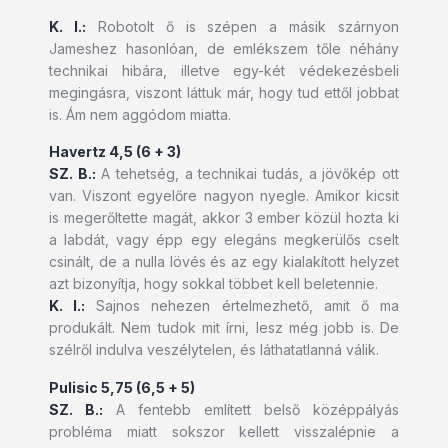
K. I.:
Robotolt ő is szépen a másik szárnyon
Jameshez hasonlóan, de emlékszem tőle néhány
technikai hibára, illetve egy-két védekezésbeli
megingásra, viszont láttuk már, hogy tud ettől jobbat
is. Ám nem aggódom miatta.
Havertz 4,5 (6 + 3)
SZ. B.:
A tehetség, a technikai tudás, a jövőkép ott
van. Viszont egyelőre nagyon nyegle. Amikor kicsit
is megerőltette magát, akkor 3 ember közül hozta ki
a labdát, vagy épp egy elegáns megkerülős cselt
csinált, de a nulla lövés és az egy kialakított helyzet
azt bizonyítja, hogy sokkal többet kell beletennie.
K. I.:
Sajnos nehezen értelmezhető, amit ő ma
produkált. Nem tudok mit írni, lesz még jobb is. De
szélről indulva veszélytelen, és láthatatlanná válik.
Pulisic 5,75 (6,5 + 5)
SZ. B.:
A fentebb említett belső középpályás
probléma miatt sokszor kellett visszalépnie a