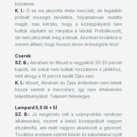
küzdenie.
K. I.:
Ő se ma játszotta élete meccsét, de legalább
próbált mozogni területbe, folyamatosan mutatta
magát, más kérdés, hogy a középpályáról nem
tudtuk eljuttatni az irányába a labdát. Próbálkozott,
de nem játszották meg a társak. Azonban továbbra is
merem állítani, hogy hosszú távon erősségünk lesz!
Cserék
SZ. B.:
Abraham és Mount is nagyjából 20-20 percet
kapott, de sokat nem tudtak hozzátenni a játékhoz,
mint ahogy a 10 percre beállt Zijes sem.
K. I.:
Mount, Abraham és Zijes érdemben nem tettek
hozzá semmit a meccshez, így nem értékelném
teljesítményüket. Teljesen felesleges.
Lampard 5,5 (6 + 5)
SZ. B.:
Jó megérzés volt a szárnyvédős rendszer
alkalmazása, viszont a belső középpályát nagyon
elszámolta, ami miatt nagyon akadozott a gépezet.
Továbbá érzésem szerint későn és bátortalanul nyúlt