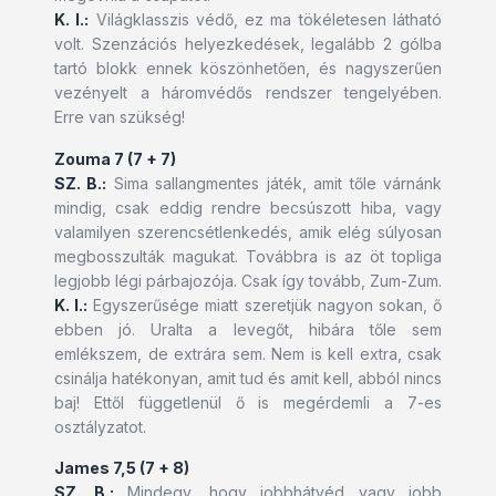
K. I.:
Világklasszis védő, ez ma tökéletesen látható
volt. Szenzációs helyezkedések, legalább 2 gólba
tartó blokk ennek köszönhetően, és nagyszerűen
vezényelt a háromvédős rendszer tengelyében.
Erre van szükség!
Zouma 7 (7 + 7)
SZ. B.:
Sima sallangmentes játék, amit tőle várnánk
mindig, csak eddig rendre becsúszott hiba, vagy
valamilyen szerencsétlenkedés, amik elég súlyosan
megbosszulták magukat. Továbbra is az öt topliga
legjobb légi párbajozója. Csak így tovább, Zum-Zum.
K. I.:
Egyszerűsége miatt szeretjük nagyon sokan, ő
ebben jó. Uralta a levegőt, hibára tőle sem
emlékszem, de extrára sem. Nem is kell extra, csak
csinálja hatékonyan, amit tud és amit kell, abból nincs
baj! Ettől függetlenül ő is megérdemli a 7-es
osztályzatot.
James 7,5 (7 + 8)
SZ. B.:
Mindegy, hogy jobbhátvéd vagy jobb