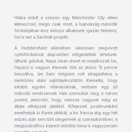
Hiába indult a szezon egy Manchester City elleni
tét
meccsel, mégis csak most, a bajnokság második
fordulójában lesz először alkalmunk igazán felmérni,
hol is tart a Sarriball-projekt.
A Huddersfield ellenében sikeresen megvívott
nyitófordulóval alapvetően elégedettek lehetünk:
láttunk gólokat, Kepa clean sheet-el mutatkozott be,
Hazard is nagyon élesnek tűnt az utolsó 15 percre
beszállva, ám Sarri mégsem volt elragadtatva a
mérkőzés utáni sajtótájékoztatón. Kiemelte, hogy
inkább egyéni villanásoknak, mintsem egy jól
működő rendszernek hála szereztük meg a három
pontot, jelezvén, hogy messze vagyunk még az
általa elképzelt játéktól. Kifejezett pozitívumként
emelhetjük ki Kanté játékát, a kis francia alig egy hét
edzés után sem tűnt idegennek új szerepkörében, a
megszokotthoz képest előrébb tolva is nagyszerűen