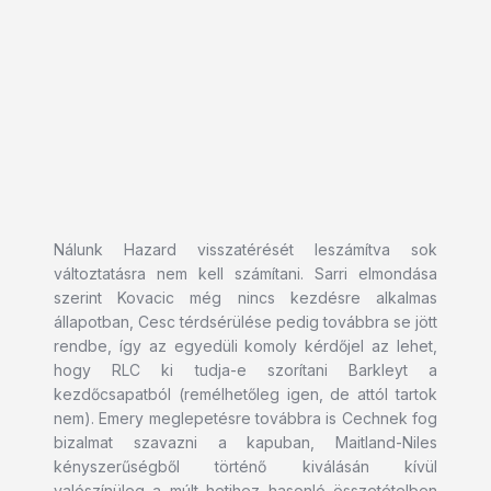
Nálunk Hazard visszatérését leszámítva sok
változtatásra nem kell számítani. Sarri elmondása
szerint Kovacic még nincs kezdésre alkalmas
állapotban, Cesc térdsérülése pedig továbbra se jött
rendbe, így az egyedüli komoly kérdőjel az lehet,
hogy RLC ki tudja-e szorítani Barkleyt a
kezdőcsapatból (remélhetőleg igen, de attól tartok
nem). Emery meglepetésre továbbra is Cechnek fog
bizalmat szavazni a kapuban, Maitland-Niles
kényszerűségből történő kiválásán kívül
valószínüleg a múlt hetihez hasonló összetételben