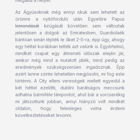
megállta a helyét.
Az Ágyúsoknak még ennyi okuk sem lehetett az
örömre a nyitóforduló után. Egyelőre Papus
lemondását
kirúgását követően sem változtak
jelentősen a dolgok az Emiratesben, Guardiolaék
bántóan simán lépték le őket 2-0-ra, épp úgy, ahogy
egy héttel korábban tették azt velünk is. Egyértelmű,
mindkét csapat egy átmeneti időszak elején jár,
amikor még mind a mutatott játék, mind pedig az
eredmények szükségszerűen ingadoznak. Épp
ezért lenne szinte lehetetlen megjósolni, mi fog este
történni. A City elleni vereségek mellett egyedül a
két héttel ezelőtti, dublini barátságos meccsünk
adhatna bármiféle támpontot, ahol bár a sorcserékig
mi játszottunk jobban, annyi hiányzó volt mindkét
oldalon, hogy felesleges volna érdemi
következtetéseket levonni.