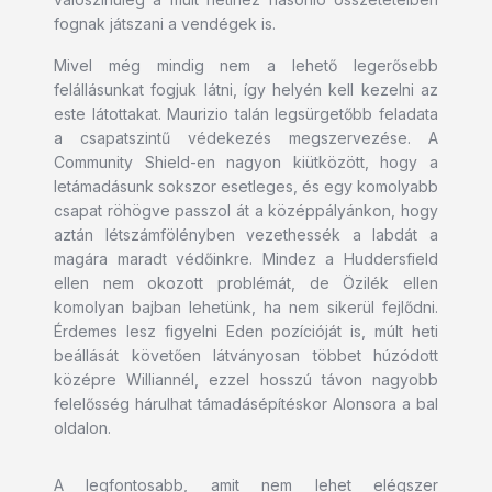
fognak játszani a vendégek is.
Mivel még mindig nem a lehető legerősebb
felállásunkat fogjuk látni, így helyén kell kezelni az
este látottakat. Maurizio talán legsürgetőbb feladata
a csapatszintű védekezés megszervezése. A
Community Shield-en nagyon kiütközött, hogy a
letámadásunk sokszor esetleges, és egy komolyabb
csapat röhögve passzol át a középpályánkon, hogy
aztán létszámfölényben vezethessék a labdát a
magára maradt védőinkre. Mindez a Huddersfield
ellen nem okozott problémát, de Özilék ellen
komolyan bajban lehetünk, ha nem sikerül fejlődni.
Érdemes lesz figyelni Eden pozícióját is, múlt heti
beállását követően látványosan többet húzódott
középre Williannél, ezzel hosszú távon nagyobb
felelősség hárulhat támadásépítéskor Alonsora a bal
oldalon.
A legfontosabb, amit nem lehet elégszer