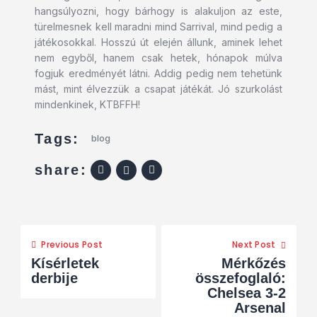
hangsúlyozni, hogy bárhogy is alakuljon az este,
türelmesnek kell maradni mind Sarrival, mind pedig a
játékosokkal. Hosszú út elején állunk, aminek lehet
nem egyből, hanem csak hetek, hónapok múlva
fogjuk eredményét látni. Addig pedig nem tehetünk
mást, mint élvezzük a csapat játékát. Jó szurkolást
mindenkinek, KTBFFH!
Tags:
blog
share:
Previous Post
Next Post
Kísérletek
Mérkőzés
derbije
összefoglaló:
Chelsea 3-2
Arsenal