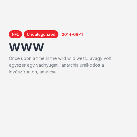
NFL
Uncategorized
2014-08-11
WWW
Once upon a time in the wild wild west... avagy volt
egyszer egy vadnyugat... anarchia uralkodott a
lövészfronton, anarchia…