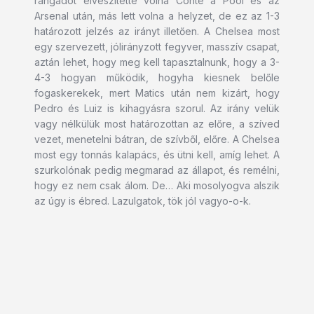
rangadót elveszítette volna Conte a Pool és az
Arsenal után, más lett volna a helyzet, de ez az 1-3
határozott jelzés az irányt illetően. A Chelsea most
egy szervezett, jólirányzott fegyver, masszív csapat,
aztán lehet, hogy meg kell tapasztalnunk, hogy a 3-
4-3 hogyan működik, hogyha kiesnek belőle
fogaskerekek, mert Matics után nem kizárt, hogy
Pedro és Luiz is kihagyásra szorul. Az irány velük
vagy nélkülük most határozottan az előre, a szíved
vezet, menetelni bátran, de szívből, előre. A Chelsea
most egy tonnás kalapács, és ütni kell, amíg lehet. A
szurkolónak pedig megmarad az állapot, és remélni,
hogy ez nem csak álom. De… Aki mosolyogva alszik
az úgy is ébred. Lazulgatok, tök jól vagyo-o-k.