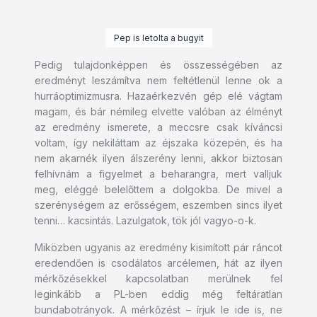
Pep is letolta a bugyit
Pedig tulajdonképpen és összességében az
eredményt leszámítva nem feltétlenül lenne ok a
hurráoptimizmusra. Hazaérkezvén gép elé vágtam
magam, és bár némileg elvette valóban az élményt
az eredmény ismerete, a meccsre csak kíváncsi
voltam, így nekiláttam az éjszaka közepén, és ha
nem akarnék ilyen álszerény lenni, akkor biztosan
felhívnám a figyelmet a beharangra, mert valljuk
meg, eléggé belelőttem a dolgokba. De mivel a
szerénységem az erősségem, eszemben sincs ilyet
tenni… kacsintás. Lazulgatok, tök jól vagyo-o-k.
Miközben ugyanis az eredmény kisimított pár ráncot
eredendően is csodálatos arcélemen, hát az ilyen
mérkőzésekkel kapcsolatban merülnek fel
leginkább a PL-ben eddig még feltáratlan
bundabotrányok. A mérkőzést – írjuk le ide is, ne