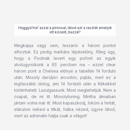
Haggyá’má’ azzal a pirossal, látod azt a rasztát amelyik
ott közelít, bazzé?
Megkapja vagy sem, leszarni: a három pontot
elhoztuk. Ez pedig markáns lépéselőny, főleg úgy,
hogy a Poolnak levert egy pofont az egyik
alvóügynökünk a 93. percben ma – ezzel clear
három pont a Chelsea előnye a tabellán 14 forduló
után. Mosoly derüljön arcodon, pajtás, mert ez a
legfaszább dolog, ami 14 forduló után a Kékekkel
történhetett. Lazulgassunk. Most megtehetjük. Nem a
csapat, de mi itt. Mosolytuning. Mintha álmaiban
jártam volna már itt. Most kapaszkodj, lököm a hintát,
elárulom neked a titkát, hiába nézed, úgyse látod,
mert az adrenalin hajtja csak a világot!