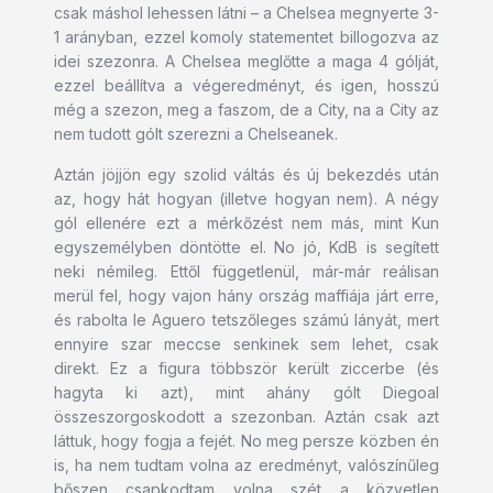
csak máshol lehessen látni – a Chelsea megnyerte 3-
1 arányban, ezzel komoly statementet billogozva az
idei szezonra. A Chelsea meglőtte a maga 4 gólját,
ezzel beállítva a végeredményt, és igen, hosszú
még a szezon, meg a faszom, de a City, na a City az
nem tudott gólt szerezni a Chelseanek.
Aztán jöjjön egy szolid váltás és új bekezdés után
az, hogy hát hogyan (illetve hogyan nem). A négy
gól ellenére ezt a mérkőzést nem más, mint Kun
egyszemélyben döntötte el. No jó, KdB is segített
neki némileg. Ettől függetlenül, már-már reálisan
merül fel, hogy vajon hány ország maffiája járt erre,
és rabolta le Aguero tetszőleges számú lányát, mert
ennyire szar meccse senkinek sem lehet, csak
direkt. Ez a figura többször került ziccerbe (és
hagyta ki azt), mint ahány gólt Diegoal
összeszorgoskodott a szezonban. Aztán csak azt
láttuk, hogy fogja a fejét. No meg persze közben én
is, ha nem tudtam volna az eredményt, valószínűleg
bőszen csapkodtam volna szét a közvetlen