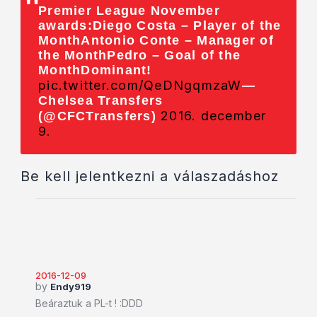
Premier League November
awards:Diego Costa – Player of the
MonthAntonio Conte – Manager of
the MonthPedro – Goal of the
MonthDominant!
pic.twitter.com/QeDNgqmzaW
—
Chelsea Transfers
2016. december
(@CFCTransfers)
9.
Be kell jelentkezni a válaszadáshoz
2016-12-09
by
Endy919
Beáraztuk a PL-t ! :DDD