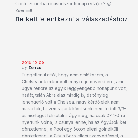
Conte zsinórban másodszor hónap edzője ? 😀
Zseniiiii!!
Be kell jelentkezni a válaszadáshoz
2016-12-09
by
Zenzo
Függetlenül attól, hogy nem emlékszem, a
Chelseanek mikor volt ennyire jó novembere, ami
ugye rendre az egyik leggyengébb hónapunk volt,
hááát, talán Abra alatt mindig is, és tényleg
lehengerlő volt a Chelsea, nagy kérdőjelek nem
maradtak, hiszen rajtunk kívül senki nem tudott 3/3-
as mérleget felmutatni. Úgy meg, ha csak 3x 1-0-ra
nyertünk volna, is csúnya lenne, ha az Ágyúsok két
döntetlennel, a Pool egy Soton elleni gólnélküli
döntetlennel, a City a Boro elleni szenvedéssel, a