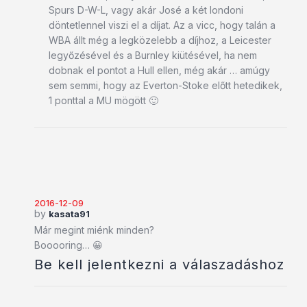
Spurs D-W-L, vagy akár José a két londoni
döntetlennel viszi el a díjat. Az a vicc, hogy talán a
WBA állt még a legközelebb a díjhoz, a Leicester
legyőzésével és a Burnley kiütésével, ha nem
dobnak el pontot a Hull ellen, még akár … amúgy
sem semmi, hogy az Everton-Stoke előtt hetedikek,
1 ponttal a MU mögött 🙂
2016-12-09
by
kasata91
Már megint miénk minden?
Booooring… 😀
Be kell jelentkezni a válaszadáshoz