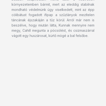
környezetemben bármit, mert az eleddig stabilnak
mondható védelmünk úgy viselkedett, mint az épp
cölibátust fogadott ifipap a szűzlányok mezítelen
táncának éjszakáján a tűz körül. Arról már nem is
beszélve, hogy miután látta, Kunnak mennyire nem
megy, Cahill megunta a pöcsölést, és csizmaszárral
vágott egy huszárosat, kürtő mögé a bal felsőbe.