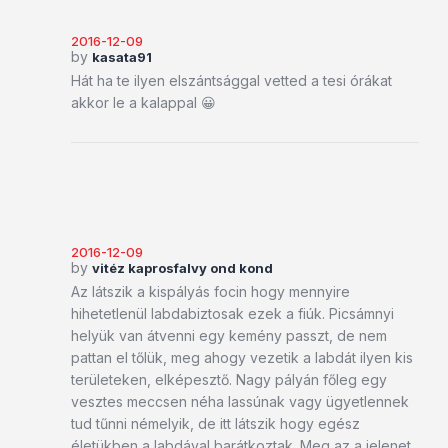
2016-12-09
by
kasata91
Hát ha te ilyen elszántsággal vetted a tesi órákat
akkor le a kalappal 😀
2016-12-09
by
vitéz kaprosfalvy ond kond
Az látszik a kispályás focin hogy mennyire
hihetetlenül labdabiztosak ezek a fiúk. Picsámnyi
helyük van átvenni egy kemény passzt, de nem
pattan el tőlük, meg ahogy vezetik a labdát ilyen kis
területeken, elképesztő. Nagy pályán főleg egy
vesztes meccsen néha lassúnak vagy ügyetlennek
tud tűnni némelyik, de itt látszik hogy egész
életükben a labdával barátkoztak. Meg az a jelenet