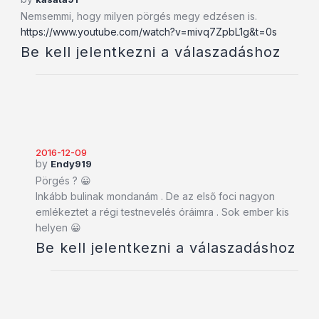
Nemsemmi, hogy milyen pörgés megy edzésen is.
https://www.youtube.com/watch?v=mivq7ZpbL1g&t=0s
Be kell jelentkezni a válaszadáshoz
2016-12-09
by
Endy919
Pörgés ? 😀
Inkább bulinak mondanám . De az első foci nagyon
emlékeztet a régi testnevelés óráimra . Sok ember kis
helyen 😀
Be kell jelentkezni a válaszadáshoz