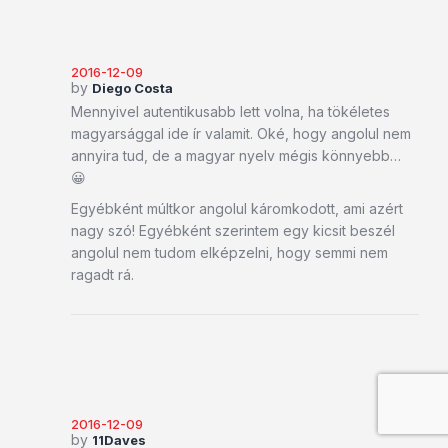
2016-12-09
by
Diego Costa
Mennyivel autentikusabb lett volna, ha tökéletes
magyarsággal ide ír valamit. Oké, hogy angolul nem
annyira tud, de a magyar nyelv mégis könnyebb…
😀
Egyébként múltkor angolul káromkodott, ami azért
nagy szó! Egyébként szerintem egy kicsit beszél
angolul nem tudom elképzelni, hogy semmi nem
ragadt rá.
2016-12-09
by
11Daves