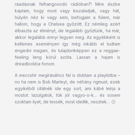
ráadásnak felhangosodó rádióban?! Mire észbe
kaptam, hogy most vagy kiszaladjak, vagy hát,
hülyén néz ki vagy sem, befogjam a fülem, már
hallom, hogy a Chelsea győzött. Ez némileg azért
elbaszta az élményt, de legalább győztünk, ha már,
akkor legalább ennyi legyen meg. Az egyébként is
kellemes eseményen így még inkább el tudtam
engedni magam, és tulajdonképpen ez a reggae-
feeling leng körül azóta. Lassan a hajam is
dreadlockba fonom.
A meccshír megírásához fel is dobtam a playlistbe –
no ha nem is Bob Marleyt, de néhány rigmust, ezek
egyikéből citálnék ide egy sort, ami kábé leírja a
mostot: lazulgatok, tök jól vagyo-o-k… és sosem
szoktam ilyet, de tessék, most ideillik, nesztek… 🙂