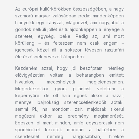
Az európai kultúrkörökben összességében, a nagy
szomorú magyar valóságban pedig mindenképpen
hiánycikk egy irányzat, világnézet, ami nagyjából a
gondok nélküli jóllét és tulajdonképpen a lényege a
szeretet, egység, béke. Pedig az, ami most
körülleng – és felteszem nem csak engem –
igencsak közel áll a sokszor tévesen rasztafári
életérzésnek nevezett állapothoz.
Kezdeném azzal, hogy jól besz*ptam, némileg
elővigyázatlan voltam a beharangban említett
hivatalos, meccshelyetti megjelenésemen.
Megérkezéskor gyors pillantást vetettem a
képernyőre, de ott hála égnek akkor a hazai,
mennyei bajnokság szerencsétlenkedőit adták,
semmi PL, na mondom, zsír, majdcsak sikerül
megúszni akkor az eredmény megismerését.
Egészen jól ment minden, amíg egyszercsak nem
sporthíreket kezdtek mondani a háttérben a
csendesnél némileg hangosabban, hírekre