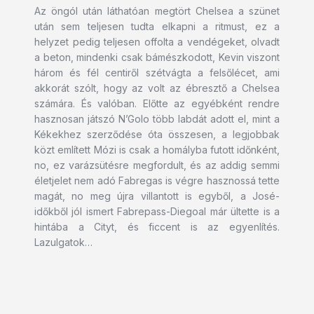
Az öngól után láthatóan megtört Chelsea a szünet
után sem teljesen tudta elkapni a ritmust, ez a
helyzet pedig teljesen offolta a vendégeket, olvadt
a beton, mindenki csak bámészkodott, Kevin viszont
három és fél centiről szétvágta a felsőlécet, ami
akkorát szólt, hogy az volt az ébresztő a Chelsea
számára. És valóban. Előtte az egyébként rendre
hasznosan játszó N’Golo több labdát adott el, mint a
Kékekhez szerződése óta összesen, a legjobbak
közt említett Mózi is csak a homályba futott időnként,
no, ez varázsütésre megfordult, és az addig semmi
életjelet nem adó Fabregas is végre hasznossá tette
magát, no meg újra villantott is egyből, a José-
időkből jól ismert Fabrepass-Diegoal már ültette is a
hintába a Cityt, és ficcent is az egyenlítés.
Lazulgatok…