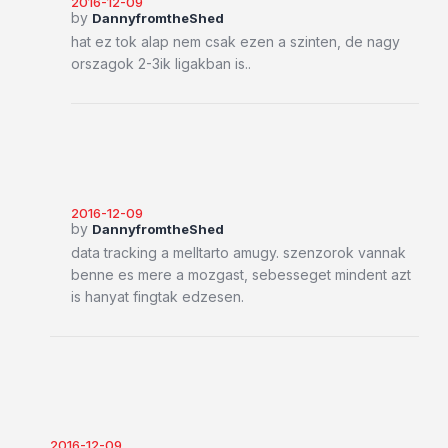
2016-12-09
by
DannyfromtheShed
hat ez tok alap nem csak ezen a szinten, de nagy
orszagok 2-3ik ligakban is..
2016-12-09
by
DannyfromtheShed
data tracking a melltarto amugy. szenzorok vannak
benne es mere a mozgast, sebesseget mindent azt
is hanyat fingtak edzesen.
2016-12-09