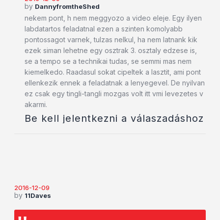
by
DannyfromtheShed
nekem pont, h nem meggyozo a video eleje. Egy ilyen
labdatartos feladatnal ezen a szinten komolyabb
pontossagot varnek, tulzas nelkul, ha nem latnank kik
ezek siman lehetne egy osztrak 3. osztaly edzese is,
se a tempo se a technikai tudas, se semmi mas nem
kiemelkedo. Raadasul sokat cipeltek a lasztit, ami pont
ellenkezik ennek a feladatnak a lenyegevel. De nyilvan
ez csak egy tingli-tangli mozgas volt itt vmi levezetes v
akarmi.
Be kell jelentkezni a válaszadáshoz
2016-12-09
by
11Daves