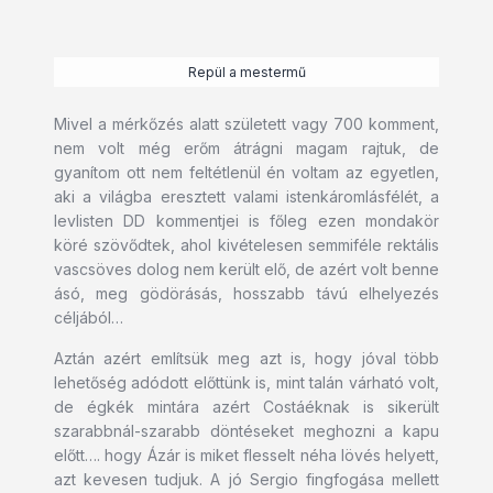
Repül a mestermű
Mivel a mérkőzés alatt született vagy 700 komment,
nem volt még erőm átrágni magam rajtuk, de
gyanítom ott nem feltétlenül én voltam az egyetlen,
aki a világba eresztett valami istenkáromlásfélét, a
levlisten DD kommentjei is főleg ezen mondakör
köré szövődtek, ahol kivételesen semmiféle rektális
vascsöves dolog nem került elő, de azért volt benne
ásó, meg gödörásás, hosszabb távú elhelyezés
céljából…
Aztán azért említsük meg azt is, hogy jóval több
lehetőség adódott előttünk is, mint talán várható volt,
de égkék mintára azért Costáéknak is sikerült
szarabbnál-szarabb döntéseket meghozni a kapu
előtt…. hogy Ázár is miket flesselt néha lövés helyett,
azt kevesen tudjuk. A jó Sergio fingfogása mellett