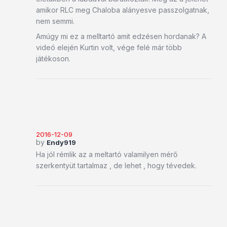
amikor RLC meg Chaloba alányesve passzolgatnak,
nem semmi.
Amúgy mi ez a melltartó amit edzésen hordanak? A
videó elején Kurtin volt, vége felé már több
játékoson.
2016-12-09
by
Endy919
Ha jól rémlik az a meltartó valamilyen mérő
szerkentyüt tartalmaz , de lehet , hogy tévedek.