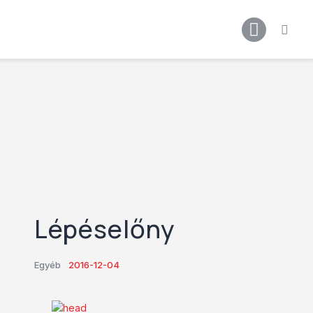
Főoldal
Podcast
Cikkek
Premier League 26/27
Férfi Csapat
Női Csapat
Szurkolói klub
Lépéselőny
Egyéb
2016-12-04