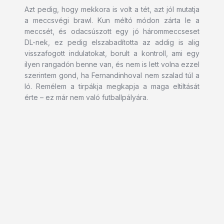
Azt pedig, hogy mekkora is volt a tét, azt jól mutatja
a meccsvégi brawl. Kun méltó módon zárta le a
meccsét, és odacsúszott egy jó hárommeccseset
DL-nek, ez pedig elszabadította az addig is alig
visszafogott indulatokat, borult a kontroll, ami egy
ilyen rangadón benne van, és nem is lett volna ezzel
szerintem gond, ha Fernandinhoval nem szalad túl a
ló. Remélem a tirpákja megkapja a maga eltiltását
érte – ez már nem való futballpályára.