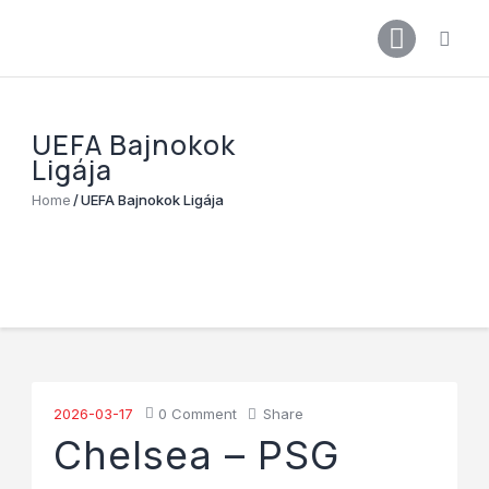
Főoldal
Podcast
Cikkek
UEFA Bajnokok
Premier League 26/27
Ligája
Férfi Csapat
Home
UEFA Bajnokok Ligája
Női Csapat
Szurkolói klub
2026-03-17
0
Comment
Share
Chelsea – PSG