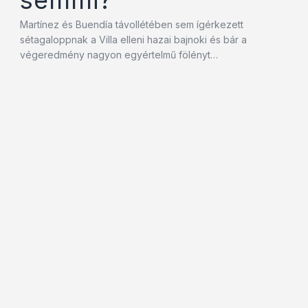
semmi?
Martínez és Buendía távollétében sem ígérkezett
sétagaloppnak a Villa elleni hazai bajnoki és bár a
végeredmény nagyon egyértelmű fölényt…