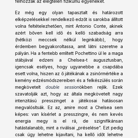
felhozzák az elégtelen fizikumú egyéneket.
Ez még egy olyan tapasztalt és határozott
elképzelésekkel rendelkező edzőt is sarokba állított
volna feltételezhetően, mint Antonio Conte, akinek
azért bőven kell idő és kellő szabadság arra
(hétközi meccsek nélkül leginkább), hogy
érdemben begyakoroltassa, amit látni szeretne a
pályán. Ha a fentebb említett Pochettino ül le a maga
stábjával edzeni a Chelsea-t augusztusban,
igencsak esélyes, hogy ugyanebbe a csapdába
esett volna, hiszen az ő játékának a zsinórmértéke a
kemény edzésmódszereiben és a felkészülés során
megkövetelt
double session
ökben rejlik. Ezek
szavatolják azt, hogy az általa megkövetelt nagy
intenzitású presszinget a játékosai hatásosan
megvalósítsák. Ez az, amire most a Chelsea sem
képes: van kísérlet a presszingre, és nem kevés
energia megy is el rá, de szignifikánsan
hatástalanabb, mint a riválisai „préselése”. Ezt pedig
csak úgy lehetne kijavítani, ha kellő időt lehetne