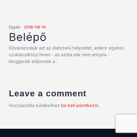
Egyéb
2018-08-10
Belépő
Elővarázsoljuk azt az életszerű helyzetet, amikor egykori
szokásunkhoz híven - az azóta már nem annyira -
bloggerek előjönnek a…
Leave a comment
Hozzászólás küldéséhez
be kell jelentkezni
.