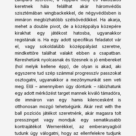
keretnek hála felállhat akár háromvédős
szisztémában wingbackekkel, de négyvédősben is
immáron megbízhatóbb szélsővédőkkel. Ha akarja,
mehet a double pivot, de a középpálya közepére
kirakhat egy játékost hatosba, ugyanakkor
registának is. Ha egy adott specifikus feladatot vár
el, vagy sokoldalúbb középpályást szeretne,
mindkettőre találhat valakit ebben a csapatban.
Kereshetünk nyolcasnak és tízesnek is jó embereket
(hol melyik kellene épp), de olyan is akad, aki
egyszerre tud szép számmal progresszív passzokat
osztogatni, ugyanakkor a mezőnymunkát sem veti
meg. Elől – amennyiben úgy döntünk – rábízhatunk
egy adott mérkőzést target mannek kiváló támadóra,
de immáron van egy hamis kilencesként is
otthonosan mozgó tehetségünk. Akár rest with the
ball pozíciós játékot szeretnénk, akár magasra tolt
presszinget vagy mondjuk egy sematikusabb
kontrajátékot Wernerékkel, az emberanyagból
tudunk úgy válogatni, hogy az ellenfelekre tudjunk