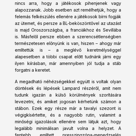
nincs arra, hogy a játékosok pihenjenek vagy
alapozzanak. Jobb esetben azt remélhetjük, hogy a
felemás felkészülés ellenére a játékosok bírni fogják
az ütemet, és persze a BL-beköszöntővel az utazást
is majd Oroszországba, a franciákhoz és Sevillába
is. Másfelől persze ebben a szerencsétlenségben
természetesen előnyünk is van, hiszen – ahogy már
említettük is – a meglévő keretmélységgel
alapesetben a többi csapat előtt tudnánk járni egy
ilyen kiírásban, már amennyiben jól tudja a stáb
forgatni a keretet.
A megadható néhézségekkel együtt is voltak olyan
döntések és lépések Lampard részéről, amit nem
tudunk igazán a külső körülmények szorítására
levezetni, és amiket jogosan kérhetünk számon a
stábon. Ezek egy része már a tavalyi szezont is
végigkísértette, és a nagyobb rutin, valamint a
minőségi igazolások ellenére sem látjuk azt, hogy
legalább minimálisan javult volna a helyzet. A
fentebb említett presszingzóna-menedzselés