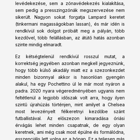
levédekezése, sem a zónavédekezés kialakítása,
sem pedig a presszingzónák megszervezése nem
sikerült. Nagyon sokat forgatja Lampard keretet
(tinkermani magasságokban lassan), és már idén is
rendkívül sok dolgot próbált meg a pályán, több
kezdővel, több felállásban, az átütő hatás azonban
szinte mindig elmaradt.
Ez kétségtelenül rendkívül rosszul mutat, a
korrektség jegyében azonban megkell jegyeznünk,
hogy több külső akadály miatt ez a szezonkezdet
minden bizonnyal akkor is hasonlóan gyengén
alakul, ha egy Pochettino ül le már most nyáron a
padra. 2020 nyara végeredményében ugyanis nem
feltétlenül a legjobb időszak volt arra, hogy ilyen
szintű újrahúzás történjen, mint amilyet a Chelsea
most levezényelt félkeretnyi kezdőbe szánt
futballistával. Az előszezon kimaradása óriási
érvágás lehet minden csapatnak, de egy olyan
keretnek, ami még csak most épülne és formálódna,
esszenciális lett volna az a hónap. Ez a teljesen más