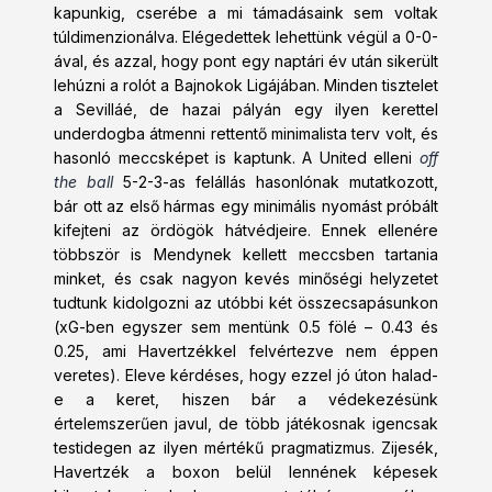
kapunkig, cserébe a mi támadásaink sem voltak
túldimenzionálva. Elégedettek lehettünk végül a 0-0-
ával, és azzal, hogy pont egy naptári év után sikerült
lehúzni a rolót a Bajnokok Ligájában. Minden tisztelet
a Sevilláé, de hazai pályán egy ilyen kerettel
underdogba átmenni rettentő minimalista terv volt, és
hasonló meccsképet is kaptunk. A United elleni
off
the ball
5-2-3-as felállás hasonlónak mutatkozott,
bár ott az első hármas egy minimális nyomást próbált
kifejteni az ördögök hátvédjeire. Ennek ellenére
többször is Mendynek kellett meccsben tartania
minket, és csak nagyon kevés minőségi helyzetet
tudtunk kidolgozni az utóbbi két összecsapásunkon
(xG-ben egyszer sem mentünk 0.5 fölé – 0.43 és
0.25, ami Havertzékkel felvértezve nem éppen
veretes). Eleve kérdéses, hogy ezzel jó úton halad-
e a keret, hiszen bár a védekezésünk
értelemszerűen javul, de több játékosnak igencsak
testidegen az ilyen mértékű pragmatizmus. Zijesék,
Havertzék a boxon belül lennének képesek