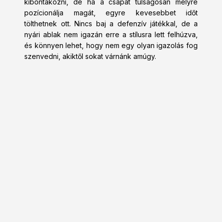
kibontakozni, de ha a csapat túlságosan mélyre
pozícionálja magát, egyre kevesebbet időt
tölthetnek ott. Nincs baj a defenzív játékkal, de a
nyári ablak nem igazán erre a stílusra lett felhúzva,
és könnyen lehet, hogy nem egy olyan igazolás fog
szenvedni, akiktől sokat várnánk amúgy.