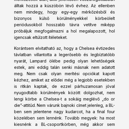
álltak hozzá a küszöbön lévő évhez. Az ellenben
nem mindegy, hogy egy-egy mérkőzésből és
bizonyos külső körülményekkel körbeölelt
periódusokból hosszabb távra vetítve miképp
próbáljuk megfogalmazni a hol megalapozott, hol
igencsak eltúlzott ítéleteket.
Korántsem elvitatható az, hogy a Chelsea évtizedes
távlatban villantotta a legerősebb és legbíztatóbb
nyarát, Lampard ölébe pedig olyan lehetőségek
estek, ami eddig talán senki másnak nem adatott
meg. Nem csak olyan merítési opciókat kapott
kézhez, amiket az elődei még a legjobb esetekben
is ritkán kaptak, de ezzel párhuzamosan jóval
nyugodtabb körülmények között dolgozhat, nem
lengi körbe a Chelsea-t a sokáig meglévő „do or
die”-attitűd. Nem várunk bajnoki címet jelenleg, a BL-
ben sem jelentene nagy kudarcot, ha a final four
közelében sem lennénk. Tovább megyek: ha most
kiesnénk a BL-csoportkörben, még akkor sem