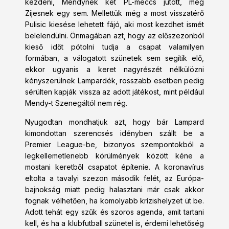
kezdeni, Mendynek két PL-meccs jutott, még
Zijesnek egy sem. Mellettük még a most visszatérő
Pulisic kiesése lehetett fájó, aki most kezdhet ismét
belelendülni. Önmagában azt, hogy az előszezonból
kieső időt pótolni tudja a csapat valamilyen
formában, a válogatott szünetek sem segítik elő,
ekkor ugyanis a keret nagyrészét nélkülözni
kényszerülnek Lampardék, rosszabb esetben pedig
sérülten kapják vissza az adott játékost, mint például
Mendy-t Szenegáltól nem rég.
Nyugodtan mondhatjuk azt, hogy bár Lampard
kimondottan szerencsés idényben szállt be a
Premier League-be, bizonyos szempontokból a
legkellemetlenebb körülmények között kéne a
mostani keretből csapatot építenie. A koronavírus
eltolta a tavalyi szezon második felét, az Európa-
bajnokság miatt pedig halasztani már csak akkor
fognak vélhetően, ha komolyabb krízishelyzet üt be.
Adott tehát egy szűk és szoros agenda, amit tartani
kell, és ha a klubfutball szünetel is, érdemi lehetőség