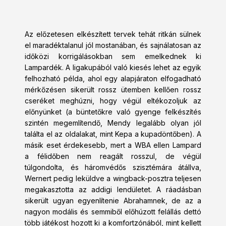
Az előzetesen elkészített tervek tehát ritkán sülnek
el maradéktalanul jól mostanában, és sajnálatosan az
időközi korrigálásokban sem emelkednek ki
Lampardék. A ligakupából való kiesés lehet az egyik
felhozható példa, ahol egy alapjáraton elfogadható
mérkőzésen sikerült rossz ütemben kellően rossz
cseréket meghúzni, hogy végül eltékozoljuk az
előnyünket (a büntetőkre való gyenge felkészítés
szintén megemlítendő, Mendy legalább olyan jól
találta el az oldalakat, mint Kepa a kupadöntőben). A
másik eset érdekesebb, mert a WBA ellen Lampard
a félidőben nem reagált rosszul, de végül
túlgondolta, és háromvédős szisztémára átállva,
Wernert pedig leküldve a wingback-posztra teljesen
megakasztotta az addigi lendületet. A ráadásban
sikerült ugyan egyenlítenie Abrahamnek, de az a
nagyon modális és semmiből előhúzott felállás dettó
több játékost hozott ki a komfortzónából, mint kellett