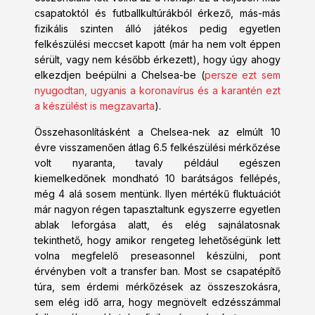
csapatoktól és futballkultúrákból érkező, más-más
fizikális szinten álló játékos pedig egyetlen
felkészülési meccset kapott (már ha nem volt éppen
sérült, vagy nem később érkezett), hogy úgy ahogy
elkezdjen beépülni a Chelsea-be (
persze ezt sem
nyugodtan, ugyanis a koronavírus és a karantén ezt
a készülést is megzavarta
).
Összehasonlításként a Chelsea-nek az elmúlt 10
évre visszamenően átlag 6.5 felkészülési mérkőzése
volt nyaranta, tavaly például egészen
kiemelkedőnek mondható 10 barátságos fellépés,
még 4 alá sosem mentünk. Ilyen mértékű fluktuációt
már nagyon régen tapasztaltunk egyszerre egyetlen
ablak leforgása alatt, és elég sajnálatosnak
tekinthető, hogy amikor rengeteg lehetőségünk lett
volna megfelelő preseasonnel készülni, pont
érvényben volt a transfer ban. Most se csapatépítő
túra, sem érdemi mérkőzések az összeszokásra,
sem elég idő arra, hogy megnövelt edzésszámmal