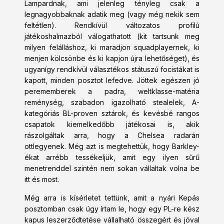
Lampardnak, ami jelenleg tényleg csak a
legnagyobbaknak adatik meg (vagy még nekik sem
feltétlen). Rendkívül változatos profilú
játékoshalmazból válogathatott (kit tartsunk meg
milyen felálláshoz, ki maradjon squadplayernek, ki
menjen kölcsönbe és ki kapjon újra lehetőséget), és
ugyanígy rendkívül választékos státuszú focistákat is
kapott, minden posztot lefedve. Jöttek egészen jó
perememberek a padra, weltklasse-matéria
reménység, szabadon igazolható stealelek, A-
kategóriás BL-proven sztárok, és kevésbé rangos
csapatok kiemelkedőbb játékosai is, akik
rászolgáltak arra, hogy a Chelsea radarán
ottlegyenek. Még azt is megtehettük, hogy Barkley-
ékat arrébb tessékeljük, amit egy ilyen sűrű
menetrenddel szintén nem sokan vállaltak volna be
itt és most.
Még arra is kísérletet tettünk, amit a nyári Kepás
posztomban csak úgy írtam le, hogy egy PL-re kész
kapus leszerződtetése vállalható összegért és jóval