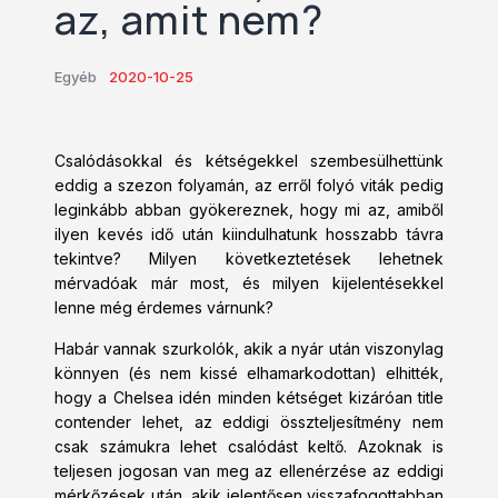
az, amit nem?
Egyéb
2020-10-25
Csalódásokkal és kétségekkel szembesülhettünk
eddig a szezon folyamán, az erről folyó viták pedig
leginkább abban gyökereznek, hogy mi az, amiből
ilyen kevés idő után kiindulhatunk hosszabb távra
tekintve? Milyen következtetések lehetnek
mérvadóak már most, és milyen kijelentésekkel
lenne még érdemes várnunk?
Habár vannak szurkolók, akik a nyár után viszonylag
könnyen (és nem kissé elhamarkodottan) elhitték,
hogy a Chelsea idén minden kétséget kizáróan title
contender lehet, az eddigi összteljesítmény nem
csak számukra lehet csalódást keltő. Azoknak is
teljesen jogosan van meg az ellenérzése az eddigi
mérkőzések után, akik jelentősen visszafogottabban