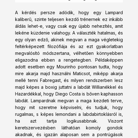
A kérdés persze adódik, hogy egy Lampard
kaliberű, szinte teljesen kezdő trénernek ez inkább
áldás lehet-e, vagy csak egy újabb nehezítés, amit
lekéne küzdenie valahogy. A választék hatalmas, és
egy olyan edző, akinek megvan a maga végletekig
feltérképezett filozófiája és az ezt gyakorlatban
megvalósító módszertana, vélhetően könnyebben
eligazodna ebben a rengetegben. Példaképpen
adott esetben egy Mourinho pontosan tudta, hogy
mire akarja majd használni Maticsot, miképp akarja
mellé tenni Fabregast, és milyen rendszerben lesz
majd képes a boxig juttatni a labdát Willianékkel és
Hazardékkal, hogy Diego Costa is bőven kaphasson
labdát. Lampardnak megvan a maga kezdeti terve,
hogy mit szeretne képviselni, és tudjuk, hogy
rugalmas, s képes lemondani a labdabirtoklásról is,
ha azt tartja logikusabbnak. Viszont
keretszervezésben láthatóan komoly gondok
akadnak, és igazán alaposan sem a pontrúgások