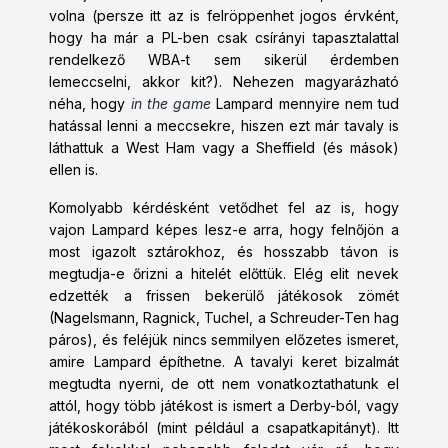
volna (persze itt az is felröppenhet jogos érvként,
hogy ha már a PL-ben csak csírányi tapasztalattal
rendelkező WBA-t sem sikerül érdemben
lemeccselni, akkor kit?). Nehezen magyarázható
néha, hogy
in the game
Lampard mennyire nem tud
hatással lenni a meccsekre, hiszen ezt már tavaly is
láthattuk a West Ham vagy a Sheffield (és mások)
ellen is.
Komolyabb kérdésként vetődhet fel az is, hogy
vajon Lampard képes lesz-e arra, hogy felnőjön a
most igazolt sztárokhoz, és hosszabb távon is
megtudja-e őrizni a hitelét előttük. Elég elit nevek
edzették a frissen bekerülő játékosok zömét
(Nagelsmann, Ragnick, Tuchel, a Schreuder-Ten hag
páros), és feléjük nincs semmilyen előzetes ismeret,
amire Lampard építhetne. A tavalyi keret bizalmát
megtudta nyerni, de ott nem vonatkoztathatunk el
attól, hogy több játékost is ismert a Derby-ból, vagy
játékoskorából (mint például a csapatkapitányt). Itt