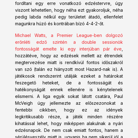
fordítani egy erre vonatkozó edzéstervre, úgy
viszont lehetetlen, hogy néha ezt gyakoroljuk, néha
pedig labda nélkül egy területet átadó, ellenfelet
magunkra húzó és kontrában bízó 4-4-2-őt.
Michael Watts, a Premier League-ben dolgozó
erőnléti edző szintén a double sessionök
fontosságát emelte ki egy interjúban pár éve
,
hozzátéve, hogy az edzések mellett az étrendek
megtervezése miatt is rendkívül fontos időszakról
van szó (talán ez hiányzott most Hazard-nak is). A
játékosok rendszerint utálják ezeket a határokat
feszegető heteket, de a fontosságát és
hatékonyságát ennek ellenére is kénytelenek
elismerni. A liga egyik sokat látott csatára, Paul
McVeigh úgy jellemezte az előszezonokat a
fentebbi cikkben, hogy ez az idények
legkritikusabb része, a játék minden részére
kihatással lehet, hogy miképpen alakulnak a nyári
edzésnapok. De nem csak emiatt fontos, hanem a
sérülésveszély miatt is, ugyanis ha nem sikerül jól a