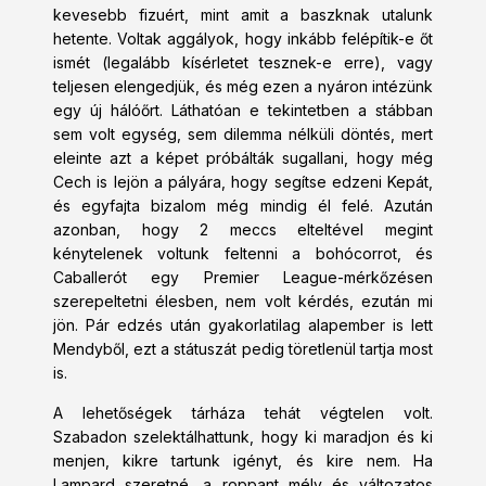
kevesebb fizuért, mint amit a baszknak utalunk
hetente. Voltak aggályok, hogy inkább felépítik-e őt
ismét (legalább kísérletet tesznek-e erre), vagy
teljesen elengedjük, és még ezen a nyáron intézünk
egy új hálóőrt. Láthatóan e tekintetben a stábban
sem volt egység, sem dilemma nélküli döntés, mert
eleinte azt a képet próbálták sugallani, hogy még
Cech is lejön a pályára, hogy segítse edzeni Kepát,
és egyfajta bizalom még mindig él felé. Azután
azonban, hogy 2 meccs elteltével megint
kénytelenek voltunk feltenni a bohócorrot, és
Caballerót egy Premier League-mérkőzésen
szerepeltetni élesben, nem volt kérdés, ezután mi
jön. Pár edzés után gyakorlatilag alapember is lett
Mendyből, ezt a státuszát pedig töretlenül tartja most
is.
A lehetőségek tárháza tehát végtelen volt.
Szabadon szelektálhattunk, hogy ki maradjon és ki
menjen, kikre tartunk igényt, és kire nem. Ha
Lampard szeretné, a roppant mély és változatos