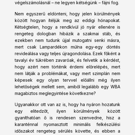
végelszámolásnál – ne legyen kétségünk – fájni fog.
Nem egyszerű eldönteni, hogy jelen körülmények
között hogyan ítéljük meg az eddigi hónapokat.
Kétségtelen, hogy a rendkívül jó nyár ellenére is
rengeteg dologban hibázik a szakmai stáb, és
ezekben nem tudunk újjal mutogatni senki másra,
mert csak Lampardékon múlna egy-egy döntés
revideálása vagy teljes újragondolása. Ezek főként a
tavalyi év tükrében zavaróak, és felvetik a kérdést,
hogy azért nem történik érdemi előrelépés, mert
nem látják a problémákat, vagy mert szimplán nem
képesek egy olyan tervvel előállni még ilyen
lehetőségek mellett sem, amiből legalább egy WBA
magabiztos meglegyintése következne?
Ugyanakkor ott van az is, hogy ha nyáron hozatunk
egy elitedzőt, ilyen körülmények között
gyaníthatóan ő is rendesen szenvedne, hisz a
karanténnal nyomasztott minimális felkészülési
időszakot rengeteg sérülés követte, és ebben a