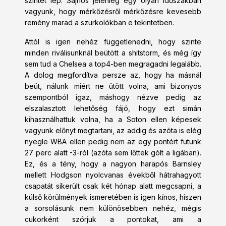
szintet lép. Sajnos jelenleg egy olyan időszakban
vagyunk, hogy mérkőzésről mérkőzésre kevesebb
remény marad a szurkolókban e tekintetben.
Attól is igen nehéz függetlenedni, hogy szinte
minden riválisunknál beütött a shitstorm, és még így
sem tud a Chelsea a top4-ben megragadni legalább.
A dolog megfordítva persze az, hogy ha másnál
beüt, nálunk miért ne ütött volna, ami bizonyos
szempontból igaz, máshogy nézve pedig az
elszalasztott lehetőség fájó, hogy ezt simán
kihasználhattuk volna, ha a Soton ellen képesek
vagyunk előnyt megtartani, az addig és azóta is elég
nyegle WBA ellen pedig nem az egy pontért futunk
27 perc alatt -3-ról (azóta sem lőttek gólt a ligában).
Ez, és a tény, hogy a nagyon harapós Barnsley
mellett Hodgson nyolcvanas évekből hátrahagyott
csapatát sikerült csak két hónap alatt megcsapni, a
külső körülmények ismeretében is igen kínos, hiszen
a sorsolásunk nem különösebben nehéz, mégis
cukorként szórjuk a pontokat, ami a