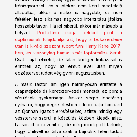
tréningsorozat, és a játékos nem kerül megfelelő
állapotba, akkor a rizikó is nagyobb, és nem
feltétlen lesz alkalmas nagyobb intenzitású játékra
hosszabb távon. Ha jól sikerül, akkor már másabb a
helyzet:
Pochettino maga például pont a
duplázásnak tulajdonítja azt, hogy a bokasérülése
után is kiváló szezont tudott futni Harry Kane 2017-
ben, és viszonylag hamar ismét topformába került.
Csak saját elmélet, de talán Rüdiger kukázását is
érintheti az, hogy az elmúlt évei után milyen
edzéstervet tudott végigvinni augusztusban.
A másik faktor, ami igen hátrányosan érintette a
csapatépítés és keretszervezés menetét, az pont a
sérülések gyakorisága. Amikor végre lehetőség
nyílna rá, hogy végre élesben is kipróbálja Lampard
az újonnan igazolt erősítéseket, szinte mindig egy
vésztervre szorul a készülés közben kiesők miatt.
Lassan itt a november, de még mindig ott tartunk,
hogy Chilwell és Silva csak a bajnokik felén tudott