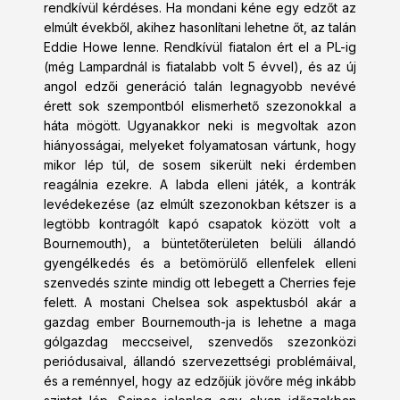
rendkívül kérdéses. Ha mondani kéne egy edzőt az
elmúlt évekből, akihez hasonlítani lehetne őt, az talán
Eddie Howe lenne. Rendkívül fiatalon ért el a PL-ig
(még Lampardnál is fiatalabb volt 5 évvel), és az új
angol edzői generáció talán legnagyobb nevévé
érett sok szempontból elismerhető szezonokkal a
háta mögött. Ugyanakkor neki is megvoltak azon
hiányosságai, melyeket folyamatosan vártunk, hogy
mikor lép túl, de sosem sikerült neki érdemben
reagálnia ezekre. A labda elleni játék, a kontrák
levédekezése (az elmúlt szezonokban kétszer is a
legtöbb kontragólt kapó csapatok között volt a
Bournemouth), a büntetőterületen belüli állandó
gyengélkedés és a betömörülő ellenfelek elleni
szenvedés szinte mindig ott lebegett a Cherries feje
felett. A mostani Chelsea sok aspektusból akár a
gazdag ember Bournemouth-ja is lehetne a maga
gólgazdag meccseivel, szenvedős szezonközi
periódusaival, állandó szervezettségi problémáival,
és a reménnyel, hogy az edzőjük jövőre még inkább