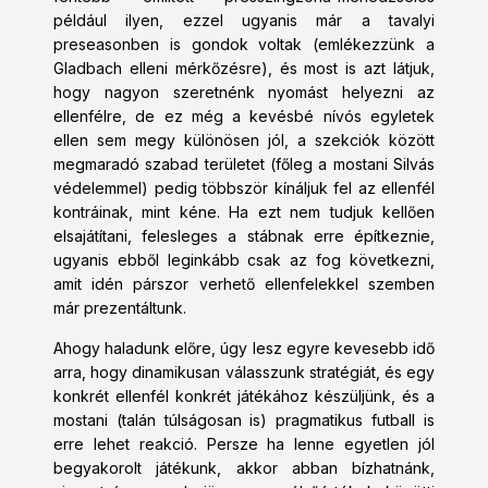
például ilyen, ezzel ugyanis már a tavalyi
preseasonben is gondok voltak (emlékezzünk a
Gladbach elleni mérkőzésre), és most is azt látjuk,
hogy nagyon szeretnénk nyomást helyezni az
ellenfélre, de ez még a kevésbé nívós egyletek
ellen sem megy különösen jól, a szekciók között
megmaradó szabad területet (főleg a mostani Silvás
védelemmel) pedig többször kínáljuk fel az ellenfél
kontráinak, mint kéne. Ha ezt nem tudjuk kellően
elsajátítani, felesleges a stábnak erre építkeznie,
ugyanis ebből leginkább csak az fog következni,
amit idén párszor verhető ellenfelekkel szemben
már prezentáltunk.
Ahogy haladunk előre, úgy lesz egyre kevesebb idő
arra, hogy dinamikusan válasszunk stratégiát, és egy
konkrét ellenfél konkrét játékához készüljünk, és a
mostani (talán túlságosan is) pragmatikus futball is
erre lehet reakció. Persze ha lenne egyetlen jól
begyakorolt játékunk, akkor abban bízhatnánk,