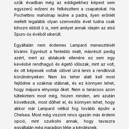
szűk évadban még az eddigiekhez képest sem
egyszerű edzeni és felkészíteni a csapatokat. Ha
Pochettino maholnap leülne a padra, ilyen erőnlét
mellett legalább olyan szenvedős évet tudna csak
kihozni ebből ő is, mint amilyet annak idején az első
Spurs-ös évéből sikerült.
Egyáltalán nem érdemes Lampard menesztését
kívánni. Egyrészt a fentebbi miatt, másrészt pedig
azért, mert az ablakunk ellenére ez sem egy
kevésbé rendhagyó és égető időszak, mint az volt,
és ott képesek voltak idővel úrrá lenni a rendkívüli
körülményeken. Nem kis teher alatt kell most
fejlődnie a szakmai stábnak, és ez könnyen lehet,
hogy májusra elnyomja őket. Nem is tanácsos azon
túltekinteni most még, hiszen minden, ami azután
következik, most dőlhet el, és könnyen lehet, hogy
akkor már Lampard nélkül fog tovább épülni a
Chelsea. Most még viszont nincs igazán más érdemi
opció, mint szurkolni annak, hogy tavaszra
egyáltalán még maradjon tétje a kérdésnek.