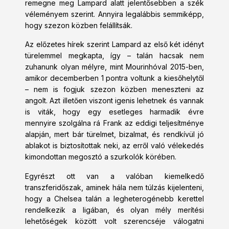
remegne meg Lampard alatt jelentősebben a szék
véleményem szerint. Annyira legalábbis semmiképp,
hogy szezon közben felállítsák.
Az előzetes hírek szerint Lampard az első két idényt
türelemmel megkapta, így – talán hacsak nem
zuhanunk olyan mélyre, mint Mourinhóval 2015-ben,
amikor decemberben 1 pontra voltunk a kiesőhelytől
– nem is fogjuk szezon közben meneszteni az
angolt. Azt illetően viszont igenis lehetnek és vannak
is viták, hogy egy esetleges harmadik évre
mennyire szolgálna rá Frank az eddigi teljesítménye
alapján, mert bár türelmet, bizalmat, és rendkívül jó
ablakot is biztosítottak neki, az erről való vélekedés
kimondottan megosztó a szurkolók körében.
Egyrészt ott van a valóban kiemelkedő
transzferidőszak, aminek hála nem túlzás kijelenteni,
hogy a Chelsea talán a legheterogénebb kerettel
rendelkezik a ligában, és olyan mély merítési
lehetőségek között volt szerencséje válogatni