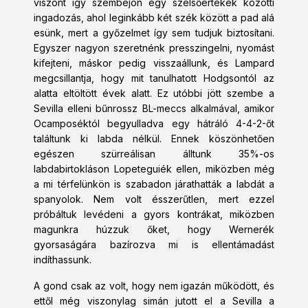
viszont így szembejön egy szélsőértékek közötti
ingadozás, ahol leginkább két szék között a pad alá
esünk, mert a győzelmet így sem tudjuk biztosítani.
Egyszer nagyon szeretnénk presszingelni, nyomást
kifejteni, máskor pedig visszaállunk, és Lampard
megcsillantja, hogy mit tanulhatott Hodgsontól az
alatta eltöltött évek alatt. Ez utóbbi jött szembe a
Sevilla elleni bűnrossz BL-meccs alkalmával, amikor
Ocamposéktól begyulladva egy hátráló 4-4-2-őt
találtunk ki labda nélkül. Ennek köszönhetően
egészen szürreálisan álltunk 35%-os
labdabirtokláson Lopeteguiék ellen, miközben még
a mi térfelünkön is szabadon járathatták a labdát a
spanyolok. Nem volt ésszerűtlen, mert ezzel
próbáltuk levédeni a gyors kontrákat, miközben
magunkra húzzuk őket, hogy Wernerék
gyorsaságára bazírozva mi is ellentámadást
indíthassunk.
A gond csak az volt, hogy nem igazán működött, és
ettől még viszonylag simán jutott el a Sevilla a