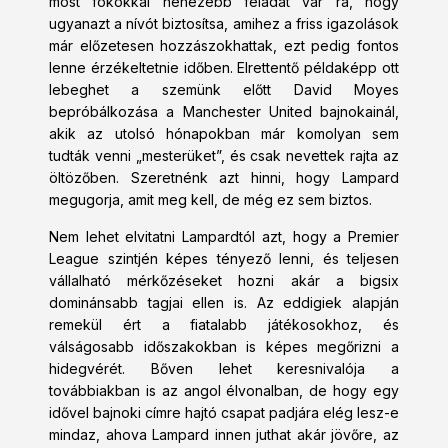
most fokokkal nehezebb feladat vár rá, hogy
ugyanazt a nívót biztosítsa, amihez a friss igazolások
már előzetesen hozzászokhattak, ezt pedig fontos
lenne érzékeltetnie időben. Elrettentő példaképp ott
lebeghet a szemünk előtt David Moyes
bepróbálkozása a Manchester United bajnokainál,
akik az utolsó hónapokban már komolyan sem
tudták venni „mesterüket”, és csak nevettek rajta az
öltözőben. Szeretnénk azt hinni, hogy Lampard
megugorja, amit meg kell, de még ez sem biztos.
Nem lehet elvitatni Lampardtól azt, hogy a Premier
League szintjén képes tényező lenni, és teljesen
vállalható mérkőzéseket hozni akár a bigsix
dominánsabb tagjai ellen is. Az eddigiek alapján
remekül ért a fiatalabb játékosokhoz, és
válságosabb időszakokban is képes megőrizni a
hidegvérét. Bőven lehet keresnivalója a
továbbiakban is az angol élvonalban, de hogy egy
idővel bajnoki címre hajtó csapat padjára elég lesz-e
mindaz, ahova Lampard innen juthat akár jövőre, az