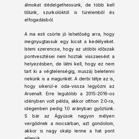
álmokat dédelgethessünk, de több kell
tőlünk, szurkolóktól is türelemből és
elfogadásból.
A ma esti csörte jó lehetőség arra, hogy
megnyugtassuk egy kicsit a kedélyeket.
Isteni szerencse, hogy az utóbbi időszak
pontvesztései nem hoztak visszaesést a
helyezésben, de látni kell, hogy ez nem
tart ki a végtelenségig, muszáj beletenni
nekünk is a magunkét. A derbi tétje az is,
hogy sikerül-e oda-vissza legyőzni az
Arsenalt. Erre legutóbb a 2015-2016-os
idényben volt példa, akkor otthon 2:0-ra,
idegenben pedig 1:0 arányban győztünk.
S bár az Ágyúsok nagyon mélyen
vergődnek a mocsárban, azt gondolom,
akkor is nagy skalp lenne a hat pont
ellenük.