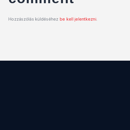
Hozzászólás küldéséhez
be kell jelentkezni
.