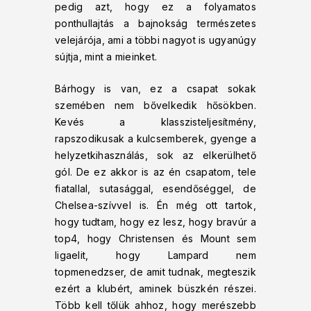
pedig azt, hogy ez a folyamatos
ponthullajtás a bajnokság természetes
velejárója, ami a többi nagyot is ugyanúgy
sújtja, mint a mieinket.
Bárhogy is van, ez a csapat sokak
szemében nem bővelkedik hősökben.
Kevés a klasszisteljesítmény,
rapszodikusak a kulcsemberek, gyenge a
helyzetkihasználás, sok az elkerülhető
gól. De ez akkor is az én csapatom, tele
fiatallal, sutasággal, esendőséggel, de
Chelsea-szívvel is. Én még ott tartok,
hogy tudtam, hogy ez lesz, hogy bravúr a
top4, hogy Christensen és Mount sem
ligaelit, hogy Lampard nem
topmenedzser, de amit tudnak, megteszik
ezért a klubért, aminek büszkén részei.
Több kell tőlük ahhoz, hogy merészebb