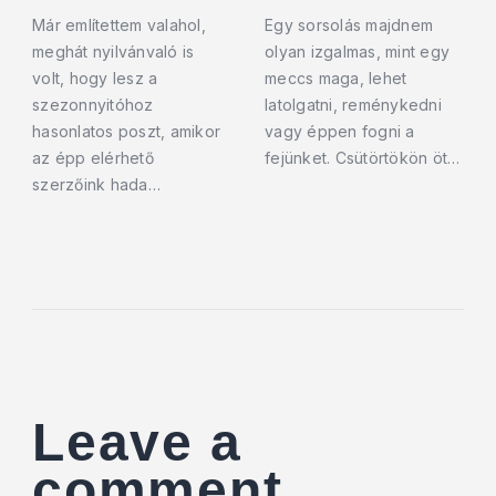
Már említettem valahol,
Egy sorsolás majdnem
meghát nyilvánvaló is
olyan izgalmas, mint egy
volt, hogy lesz a
meccs maga, lehet
szezonnyitóhoz
latolgatni, reménykedni
hasonlatos poszt, amikor
vagy éppen fogni a
az épp elérhető
fejünket. Csütörtökön öt…
szerzőink hada…
Leave a
comment