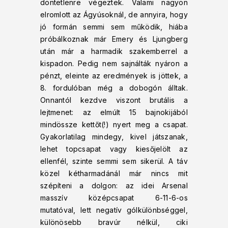
döntetlenre végeztek. Valami nagyon
elromlott az Ágyúsoknál, de annyira, hogy
jó formán semmi sem működik, hiába
próbálkoznak már Emery és Ljungberg
után már a harmadik szakemberrel a
kispadon. Pedig nem sajnálták nyáron a
pénzt, eleinte az eredmények is jöttek, a
8. fordulóban még a dobogón álltak.
Onnantól kezdve viszont brutális a
lejtmenet: az elmúlt 15 bajnokijából
mindössze kettőt(!) nyert meg a csapat.
Gyakorlatilag mindegy, kivel játszanak,
lehet topcsapat vagy kiesőjelölt az
ellenfél, szinte semmi sem sikerül. A táv
közel kétharmadánál már nincs mit
szépíteni a dolgon: az idei Arsenal
masszív középcsapat 6-11-6-os
mutatóval, lett negatív gólkülönbséggel,
különösebb bravúr nélkül, ciki