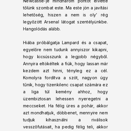
Newcastle-je mindhárom pontot elvette
tőlünk szombat este. Ma este jön a javítási
lehetőség, hiszen a nem is oly’ rég
legyőzött Arsenal látogat szentélyünkbe.
Hangolódás alább.
Hiába próbálgatja Lampard és a csapat,
egyelőre nem tudunk annyiszor kikapni,
hogy kicsússzunk a legjobb négyből.
Annyira eltökéltek a fiúk, hogy lassan már
kezdem azt hinni, tényleg ez a cél.
Komolyra fordítva a szót, nagyon úgy
tűnik, hogy tizenkilenc csapat számára ez
a liga túl kemény ahhoz, hogy
üzembiztosan lehessen nyeregetni a
meccseket. Ha félig üres a pohár, akkor
azt mondhatjuk, döbbenet, mennyire nem
tudjuk kihasználni a riválisok
vesszőfutásait, ha pedig félig teli, akkor