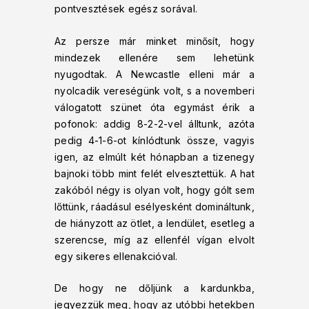
pontvesztések egész sorával.
Az persze már minket minősít, hogy
mindezek ellenére sem lehetünk
nyugodtak. A Newcastle elleni már a
nyolcadik vereségünk volt, s a novemberi
válogatott szünet óta egymást érik a
pofonok: addig 8-2-2-vel álltunk, azóta
pedig 4-1-6-ot kínlódtunk össze, vagyis
igen, az elmúlt két hónapban a tizenegy
bajnoki több mint felét elvesztettük. A hat
zakóból négy is olyan volt, hogy gólt sem
lőttünk, ráadásul esélyesként domináltunk,
de hiányzott az ötlet, a lendület, esetleg a
szerencse, míg az ellenfél vígan elvolt
egy sikeres ellenakcióval.
De hogy ne dőljünk a kardunkba,
jegyezzük meg, hogy az utóbbi hetekben