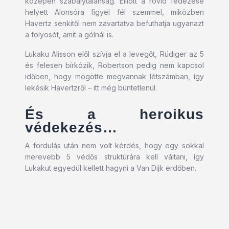
középen szabálytalanság. Elliott a rövid fedezése
helyett Alonsóra figyel fél szemmel, miközben
Havertz senkitől nem zavartatva befuthatja ugyanazt
a folyosót, amit a gólnál is.
Lukaku Alisson elől szívja el a levegőt, Rüdiger az 5
és felesen bírkózik, Robertson pedig nem kapcsol
időben, hogy mögötte megvannak létszámban, így
lekésik Havertzről – itt még büntetlenül.
És a heroikus
védekezés…
A fordulás után nem volt kérdés, hogy egy sokkal
merevebb 5 védős struktúrára kell váltani, így
Lukakut egyedül kellett hagyni a Van Dijk erdőben.