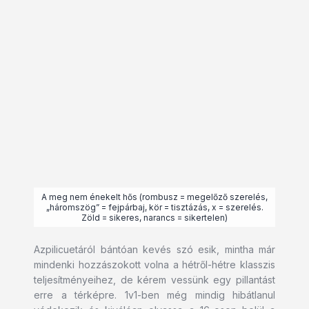
A meg nem énekelt hős (rombusz = megelőző szerelés,
„háromszög” = fejpárbaj, kör = tisztázás, x = szerelés.
Zöld = sikeres, narancs = sikertelen)
Azpilicuetáról bántóan kevés szó esik, mintha már
mindenki hozzászokott volna a hétről-hétre klasszis
teljesítményeihez, de kérem vessünk egy pillantást
erre a térképre. 1v1-ben még mindig hibátlanul