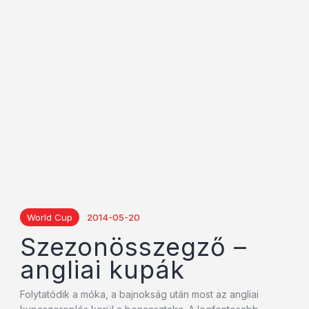
World Cup
2014-05-20
Szezonösszegző –
angliai kupák
Folytatódik a móka, a bajnokság után most az angliai