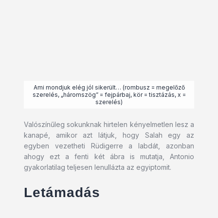
Ami mondjuk elég jól sikerült… (rombusz = megelőző
szerelés, „háromszög” = fejpárbaj, kör = tisztázás, x =
szerelés)
Valószínűleg sokunknak hirtelen kényelmetlen lesz a
kanapé, amikor azt látjuk, hogy Salah egy az
egyben vezetheti Rüdigerre a labdát, azonban
ahogy ezt a fenti két ábra is mutatja, Antonio
gyakorlatilag teljesen lenullázta az egyiptomit.
Letámadás