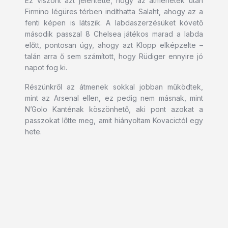
Ez viszont azt jelentette, hogy az átmenetek után
Firmino légüres térben indíthatta Salaht, ahogy az a
fenti képen is látszik. A labdaszerzésüket követő
második passzal 8 Chelsea játékos marad a labda
előtt, pontosan úgy, ahogy azt Klopp elképzelte –
talán arra ő sem számított, hogy Rüdiger ennyire jó
napot fog ki.
Részünkről az átmenek sokkal jobban működtek,
mint az Arsenal ellen, ez pedig nem másnak, mint
N’Golo Kanténak köszönhető, aki pont azokat a
passzokat lőtte meg, amit hiányoltam Kovacictól egy
hete.