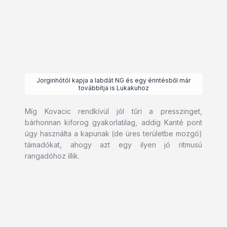
Jorginhótól kapja a labdát NG és egy érintésből már
továbbítja is Lukakuhoz
Míg Kovacic rendkívül jól tűri a presszinget,
bárhonnan kiforog gyakorlatilag, addig Kanté pont
úgy használta a kapunak (de üres területbe mozgó)
támadókat, ahogy azt egy ilyen jó ritmusú
rangadóhoz illik.