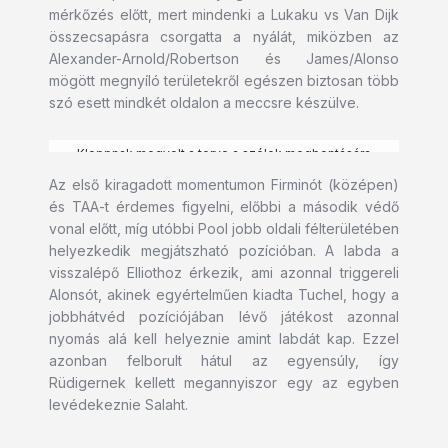
mérkőzés előtt, mert mindenki a Lukaku vs Van Dijk
összecsapásra csorgatta a nyálát, miközben az
Alexander-Arnold/Robertson és James/Alonso
mögött megnyíló területekről egészen biztosan több
szó esett mindkét oldalon a meccsre készülve.
Kloppnak megvolt a terve a szélek megbontására
Az első kiragadott momentumon Firminót (középen)
és TAA-t érdemes figyelni, előbbi a második védő
vonal előtt, míg utóbbi Pool jobb oldali félterületében
helyezkedik megjátszható pozícióban. A labda a
visszalépő Elliothoz érkezik, ami azonnal triggereli
Alonsót, akinek egyértelműen kiadta Tuchel, hogy a
jobbhátvéd pozíciójában lévő játékost azonnal
nyomás alá kell helyeznie amint labdát kap. Ezzel
azonban felborult hátul az egyensúly, így
Rüdigernek kellett megannyiszor egy az egyben
levédekeznie Salaht.