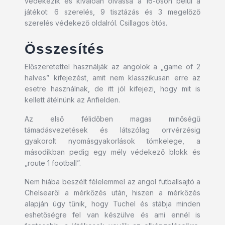
védekezik és kiválóan olvassa a 16-oson belül a
játékot: 6 szerelés, 9 tisztázás és 3 megelőző
szerelés védekező oldalról. Csillagos ötös.
Összesítés
Előszeretettel használják az angolok a „game of 2
halves” kifejezést, amit nem klasszikusan erre az
esetre használnak, de itt jól kifejezi, hogy mit is
kellett átélnünk az Anfielden.
Az első félidőben magas minőségű
támadásvezetések és látszólag orrvérzésig
gyakorolt nyomásgyakorlások tömkelege, a
másodikban pedig egy mély védekező blokk és
„route 1 football”.
Nem hiába beszélt félelemmel az angol futballsajtó a
Chelsearől a mérkőzés után, hiszen a mérkőzés
alapján úgy tűnik, hogy Tuchel és stábja minden
eshetőségre fel van készülve és ami ennél is