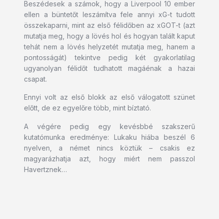
Beszédesek a számok, hogy a Liverpool 10 ember
ellen a büntetőt leszámítva fele annyi xG-t tudott
összekaparni, mint az első félidőben az xGOT-t (azt
mutatja meg, hogy a lövés hol és hogyan talált kaput
tehát nem a lövés helyzetét mutatja meg, hanem a
pontosságát) tekintve pedig két gyakorlatilag
ugyanolyan félidőt tudhatott magáénak a hazai
csapat.
Ennyi volt az első blokk az első válogatott szünet
előtt, de ez egyelőre több, mint bíztató.
A végére pedig egy kevésbbé szakszerű
kutatómunka eredménye: Lukaku hiába beszél 6
nyelven, a német nincs köztük – csakis ez
magyarázhatja azt, hogy miért nem passzol
Havertznek…