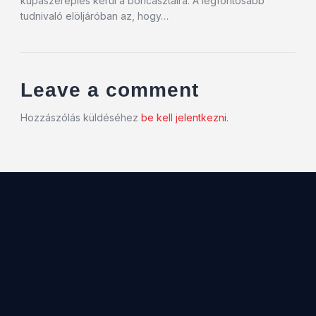
kupaszereplés kerül a boncasztalra. A legfontosabb
tudnivaló elöljáróban az, hogy…
Leave a comment
Hozzászólás küldéséhez
be kell jelentkezni
.