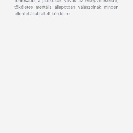
fontosabb, a játékosok vevők az elképzeléseikre,
tökéletes mentális állapotban válaszolnak minden
ellenfél által feltett kérdésre.