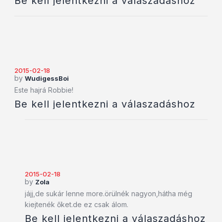
Be kell jelentkezni a válaszadáshoz
2015-02-18
by
WudigessBoi
Este hajrá Robbie!
Be kell jelentkezni a válaszadáshoz
2015-02-18
by
Zola
jájj,de sukár lenne more.örülnék nagyon,hátha még
kiejtenék őket.de ez csak álom.
Be kell jelentkezni a válaszadáshoz