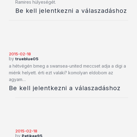
Ramires hülyeségét.
Be kell jelentkezni a válaszadáshoz
2015-02-18
by
trueblue05
a hétvégén bmeg a swansea-united meccset adja a digi a
miénk helyett. érti ezt valaki? komolyan eldobom az
agyam…
Be kell jelentkezni a válaszadáshoz
2015-02-18
by
Petikee95