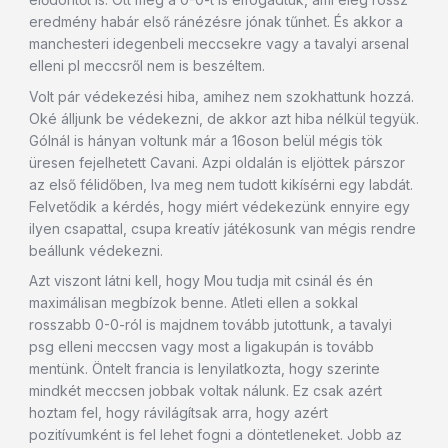
eredmény habár első ránézésre jónak tűnhet. És akkor a
manchesteri idegenbeli meccsekre vagy a tavalyi arsenal
elleni pl meccsről nem is beszéltem.
Volt pár védekezési hiba, amihez nem szokhattunk hozzá.
Oké álljunk be védekezni, de akkor azt hiba nélkül tegyük.
Gólnál is hányan voltunk már a 16oson belül mégis tök
üresen fejelhetett Cavani. Azpi oldalán is eljöttek párszor
az első félidőben, Iva meg nem tudott kikísérni egy labdát.
Felvetődik a kérdés, hogy miért védekezünk ennyire egy
ilyen csapattal, csupa kreatív játékosunk van mégis rendre
beállunk védekezni.
Azt viszont látni kell, hogy Mou tudja mit csinál és én
maximálisan megbízok benne. Atleti ellen a sokkal
rosszabb 0-0-ról is majdnem tovább jutottunk, a tavalyi
psg elleni meccsen vagy most a ligakupán is tovább
mentünk. Öntelt francia is lenyilatkozta, hogy szerinte
mindkét meccsen jobbak voltak nálunk. Ez csak azért
hoztam fel, hogy rávilágítsak arra, hogy azért
pozitívumként is fel lehet fogni a döntetleneket. Jobb az