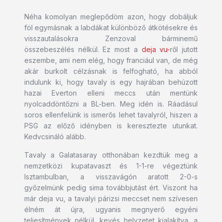
Néha komolyan meglepődöm azon, hogy dobáljuk
föl egymásnak a labdákat különböző átkötésekre és
visszautalásokra Zenzoval bárminemű
összebeszélés nélkül. Ez most a
deja vu-
ről jutott
eszembe, ami nem elég, hogy franciául van, de még
akár burkolt célzásnak is felfogható, ha abból
indulunk ki, hogy tavaly is egy hajrában behúzott
hazai Everton elleni meccs után mentünk
nyolcaddöntőzni a BL-ben. Meg idén is. Ráadásul
soros ellenfelünk is ismerős lehet tavalyról, hiszen a
PSG az előző idényben is keresztezte utunkat.
Kedvcsináló alább.
Tavaly a Galatasaray otthonában kezdtük meg a
nemzetközi kupatavaszt és 1-1-re végeztünk
Isztambulban, a visszavágón aratott 2-0-s
győzelmünk pedig sima továbbjutást ért. Viszont ha
már deja vu, a tavalyi párizsi meccset nem szívesen
élném át újra, ugyanis megnyerő egyéni
teljesítmények nélkül, kevés helyzetet kialakítva, a