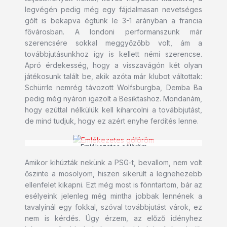
legvégén pedig még egy fájdalmasan nevetséges
gólt is bekapva égtünk le 3-1 arányban a francia
fővárosban. A londoni performanszunk már
szerencsére sokkal meggyőzőbb volt, ám a
továbbjutásunkhoz így is kellett némi szerencse.
Apró érdekesség, hogy a visszavágón két olyan
játékosunk talált be, akik azóta már klubot váltottak:
Schürrle nemrég távozott Wolfsburgba, Demba Ba
pedig még nyáron igazolt a Besiktashoz. Mondanám,
hogy ezúttal nélkülük kell kiharcolni a továbbjutást,
de mind tudjuk, hogy ez azért enyhe ferdítés lenne.
Emlékezetes gólöröm
Amikor kihúzták nekünk a PSG-t, bevallom, nem volt
őszinte a mosolyom, hiszen sikerült a legnehezebb
ellenfelet kikapni. Ezt még most is fönntartom, bár az
esélyeink jelenleg még mintha jobbak lennének a
tavalyinál egy fokkal, szóval továbbjutást várok, ez
nem is kérdés. Úgy érzem, az előző idényhez