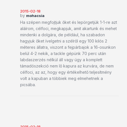
2015-02-18
by
mohacsia
Ha szépen megfojtjuk őket és lepörgetjük 1-1-re azt
aláírom, célfoci, megkapjuk, amit akartunk és mehet
mindenki a dolgára, de például, ha szabadon
hagyjuk őket ívelgetni a szélről egy 100 kilós 2
méteres állatra, viszont a fejpárbajok a 16-osunkon
belül 4-2 nekik, a tackle gépünk 70 perc után
labdaszerzés nélkül áll vagy úgy a komplett
támadószekció nem lő kapura az kurvára, de nem
célfoci, az az, hogy egy értékelhető teljesítmény
volt a kapuban a többiek meg elmehetnek a
picsába.
2015-02-18