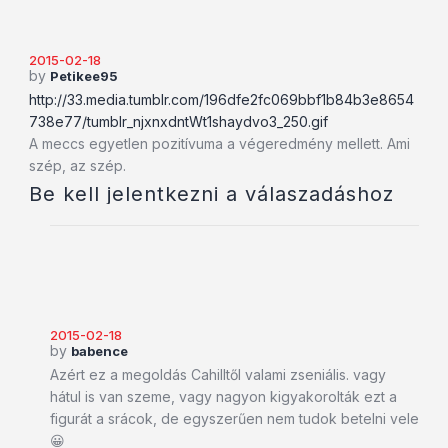
2015-02-18
by
Petikee95
http://33.media.tumblr.com/196dfe2fc069bbf1b84b3e8654
738e77/tumblr_njxnxdntWt1shaydvo3_250.gif
A meccs egyetlen pozitívuma a végeredmény mellett. Ami
szép, az szép.
Be kell jelentkezni a válaszadáshoz
2015-02-18
by
babence
Azért ez a megoldás Cahilltől valami zseniális. vagy
hátul is van szeme, vagy nagyon kigyakorolták ezt a
figurát a srácok, de egyszerűen nem tudok betelni vele
😀