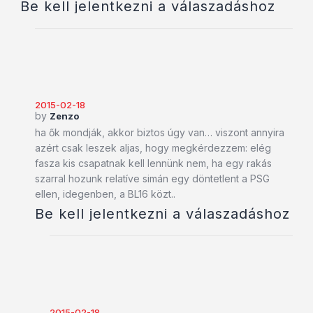
Be kell jelentkezni a válaszadáshoz
2015-02-18
by
Zenzo
ha ők mondják, akkor biztos úgy van… viszont annyira
azért csak leszek aljas, hogy megkérdezzem: elég
fasza kis csapatnak kell lennünk nem, ha egy rakás
szarral hozunk relatíve simán egy döntetlent a PSG
ellen, idegenben, a BL16 közt..
Be kell jelentkezni a válaszadáshoz
2015-02-18