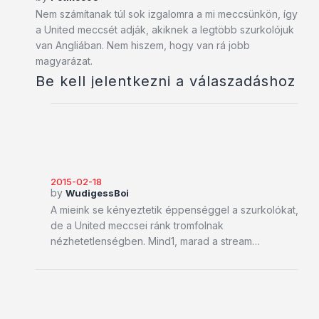
Nem számítanak túl sok izgalomra a mi meccsünkön, így
a United meccsét adják, akiknek a legtöbb szurkolójuk
van Angliában. Nem hiszem, hogy van rá jobb
magyarázat.
Be kell jelentkezni a válaszadáshoz
2015-02-18
by
WudigessBoi
A mieink se kényeztetik éppenséggel a szurkolókat,
de a United meccsei ránk tromfolnak
nézhetetlenségben. Mind1, marad a stream…