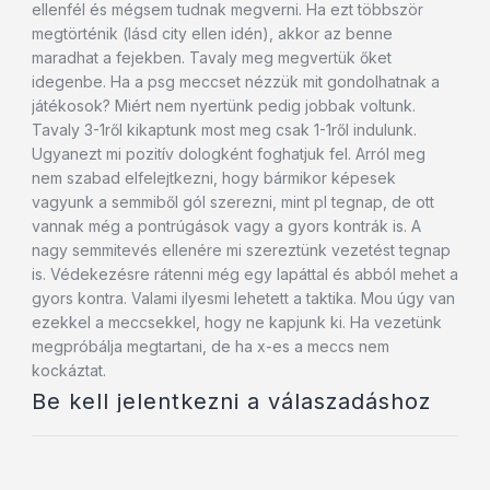
ellenfél és mégsem tudnak megverni. Ha ezt többször
megtörténik (lásd city ellen idén), akkor az benne
maradhat a fejekben. Tavaly meg megvertük őket
idegenbe. Ha a psg meccset nézzük mit gondolhatnak a
játékosok? Miért nem nyertünk pedig jobbak voltunk.
Tavaly 3-1ről kikaptunk most meg csak 1-1ről indulunk.
Ugyanezt mi pozitív dologként foghatjuk fel. Arról meg
nem szabad elfelejtkezni, hogy bármikor képesek
vagyunk a semmiből gól szerezni, mint pl tegnap, de ott
vannak még a pontrúgások vagy a gyors kontrák is. A
nagy semmitevés ellenére mi szereztünk vezetést tegnap
is. Védekezésre rátenni még egy lapáttal és abból mehet a
gyors kontra. Valami ilyesmi lehetett a taktika. Mou úgy van
ezekkel a meccsekkel, hogy ne kapjunk ki. Ha vezetünk
megpróbálja megtartani, de ha x-es a meccs nem
kockáztat.
Be kell jelentkezni a válaszadáshoz