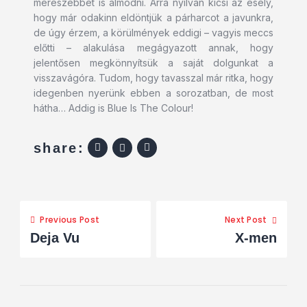
merészebbet is álmodni. Arra nyilván kicsi az esély,
hogy már odakinn eldöntjük a párharcot a javunkra,
de úgy érzem, a körülmények eddigi – vagyis meccs
előtti – alakulása megágyazott annak, hogy
jelentősen megkönnyítsük a saját dolgunkat a
visszavágóra. Tudom, hogy tavasszal már ritka, hogy
idegenben nyerünk ebben a sorozatban, de most
hátha… Addig is Blue Is The Colour!
share:
Previous Post
Next Post
Deja Vu
X-men