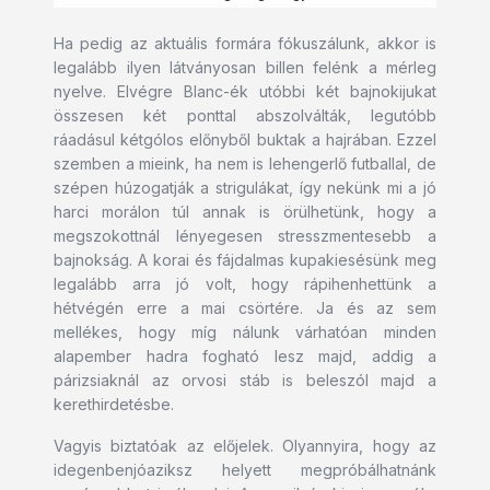
Ha pedig az aktuális formára fókuszálunk, akkor is
legalább ilyen látványosan billen felénk a mérleg
nyelve. Elvégre Blanc-ék utóbbi két bajnokijukat
összesen két ponttal abszolválták, legutóbb
ráadásul kétgólos előnyből buktak a hajrában. Ezzel
szemben a mieink, ha nem is lehengerlő futballal, de
szépen húzogatják a strigulákat, így nekünk mi a jó
harci morálon túl annak is örülhetünk, hogy a
megszokottnál lényegesen stresszmentesebb a
bajnokság. A korai és fájdalmas kupakiesésünk meg
legalább arra jó volt, hogy rápihenhettünk a
hétvégén erre a mai csörtére. Ja és az sem
mellékes, hogy míg nálunk várhatóan minden
alapember hadra fogható lesz majd, addig a
párizsiaknál az orvosi stáb is beleszól majd a
kerethirdetésbe.
Vagyis biztatóak az előjelek. Olyannyira, hogy az
idegenbenjóaziksz helyett megpróbálhatnánk