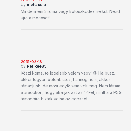
by
mohacsia
Mindennemű irónia vagy kötöszködés nélkül: Nézd
újra a meccset!
2015-02-18
by
Petikee95
Köszi koma, te legalább velem vagy! 😀 Ha busz,
akkor legyen betonbiztos, ha meg nem, akkor
támadjunk, de most egyik sem volt meg. Nem láttam
a srácokon, hogy akarják azt az 1-1-et, mintha a PSG
támadóira bízták volna az egészet…