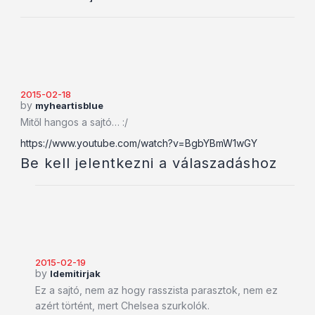
2015-02-18
by
myheartisblue
Mitől hangos a sajtó… :/
https://www.youtube.com/watch?v=BgbYBmW1wGY
Be kell jelentkezni a válaszadáshoz
2015-02-19
by
Idemitirjak
Ez a sajtó, nem az hogy rasszista parasztok, nem ez
azért történt, mert Chelsea szurkolók.