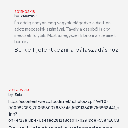
2015-02-18
by
kasata91
Én eddig nagyon meg vagyok elégedve a digi1-en
adott meccseink számával. Tavaly a csapból is city
meccsek folytak. Most az egyszer kibírom a streamelt
burnleyt.
Be kell jelentkezni a válaszadáshoz
2015-02-18
by
Zola
https://scontent-vie.xx.fbcdn.net/hphotos-xpf1/v/t1.0-
9/10982393_790668007687345_5621138416756868441_n
.jpg?
oh=ef23e10b476a4aed2812a8cad117b291&oe=5584E0CB