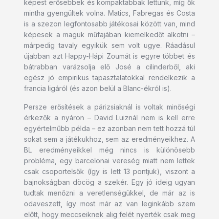
képest erősebbek és kompaktabbak lettünk, míg ők
mintha gyengültek volna. Matics, Fabregas és Costa
is a szezon legfontosabb játékosai között van, mind
képesek a maguk műfajában kiemelkedőt alkotni –
márpedig tavaly egyikük sem volt ugye. Ráadásul
újabban azt Happy-Hápi Zoumát is egyre többet és
bátrabban varázsolja elő José a cilinderből, aki
egész jó empirikus tapasztalatokkal rendelkezik a
francia ligáról (és azon belül a Blanc-ékról is).
Persze erősítések a párizsiaknál is voltak minőségi
érkezők a nyáron – David Luiznál nem is kell erre
egyértelműbb példa – ez azonban nem tett hozzá túl
sokat sem a játékukhoz, sem az eredményeikhez. A
BL eredményeikkel még nincs is különösebb
probléma, egy barcelonai vereség miatt nem lettek
csak csoportelsők (így is lett 13 pontjuk), viszont a
bajnokságban döcög a szekér. Egy jó ideig ugyan
tudtak menőzni a veretlenségükkel, de már az is
odaveszett, így most már az van leginkább szem
előtt, hogy meccseiknek alig felét nyerték csak meg