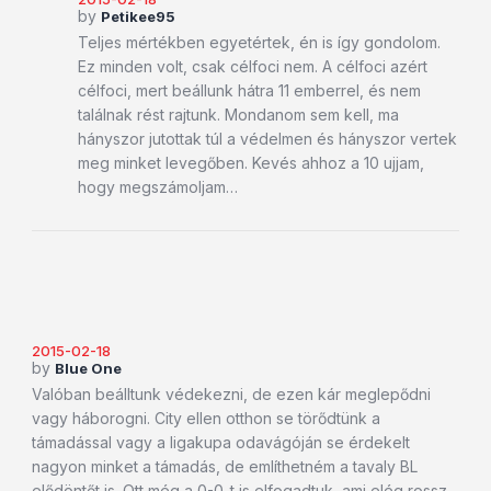
by
Petikee95
Teljes mértékben egyetértek, én is így gondolom.
Ez minden volt, csak célfoci nem. A célfoci azért
célfoci, mert beállunk hátra 11 emberrel, és nem
találnak rést rajtunk. Mondanom sem kell, ma
hányszor jutottak túl a védelmen és hányszor vertek
meg minket levegőben. Kevés ahhoz a 10 ujjam,
hogy megszámoljam…
2015-02-18
by
Blue One
Valóban beálltunk védekezni, de ezen kár meglepődni
vagy háborogni. City ellen otthon se törődtünk a
támadással vagy a ligakupa odavágóján se érdekelt
nagyon minket a támadás, de említhetném a tavaly BL
elődöntőt is. Ott még a 0-0-t is elfogadtuk, ami elég rossz