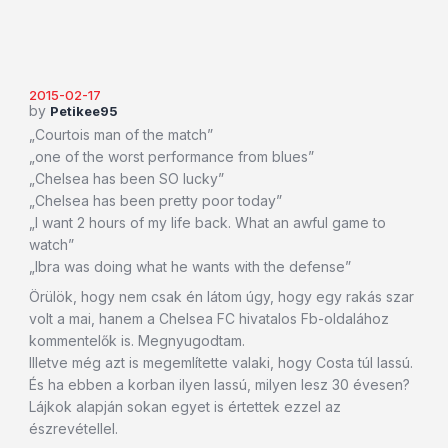
2015-02-17
by
Petikee95
„Courtois man of the match”
„one of the worst performance from blues”
„Chelsea has been SO lucky”
„Chelsea has been pretty poor today”
„I want 2 hours of my life back. What an awful game to
watch”
„Ibra was doing what he wants with the defense”
Örülök, hogy nem csak én látom úgy, hogy egy rakás szar
volt a mai, hanem a Chelsea FC hivatalos Fb-oldalához
kommentelők is. Megnyugodtam.
Illetve még azt is megemlítette valaki, hogy Costa túl lassú.
És ha ebben a korban ilyen lassú, milyen lesz 30 évesen?
Lájkok alapján sokan egyet is értettek ezzel az
észrevétellel.