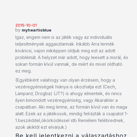
2015-10-01
by
myheartisblue
Igaz, engem nem is az játék vagy az individuális
teljesítmények aggasztannak. Inkább Arra lennék
kíváncsi, vajon miképpen oldjuk meg ezt az adott
problémát. A helyzet már adott, hogy leesett a morál, és
sokan formán kívül vannak, de miért és mivel oldható
ez meg.
(Egyébként valahogy van olyan érzésem, hogy a
vezéregyéniségek hiánya is okozhatja ezt (Cech,
Lampard, Drogba) (JT?) is ahogy elmentek, és nincs
ilyen kimondott vezéregyéniség, vagy Akarakter a
csapatban. Aki meg lenne, az formán kívül van és maga
alatt. Ezek az a játékosok, mindig felrázták a csapatot 1-
1 beszéddel,ökörködéssel stb Remélem felébrednek,
azok akiktől ezt elvárjuk.)
Be kell jelentkezni a válaszadáshoz