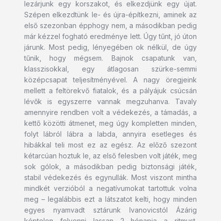
lezárjunk egy korszakot, és elkezdjünk egy újat.
Szépen elkezdtünk le- és újra-építkezni, aminek az
első szezonban épphogy nem, a másodikban pedig
már kézzel fogható eredménye lett. Úgy tűnt, jó úton
járunk. Most pedig, lényegében ok nélkül, de úgy
tűnik, hogy mégsem. Bajnok csapatunk van,
klasszisokkal, egy átlagosan szürke-semmi
középcsapat teljesítményével. A nagy öregjeink
mellett a feltörekvő fiatalok, és a pályájuk csúcsán
lévők is egyszerre vannak megzuhanva. Tavaly
amennyire rendben volt a védekezés, a támadás, a
kettő közötti átmenet, meg úgy kompletten minden,
folyt lábról lábra a labda, annyira esetleges és
hibákkal teli most ez az egész. Az előző szezont
kétarcúan hoztuk le, az első felesben volt játék, meg
sok gólok, a másodikban pedig biztonsági játék,
stabil védekezés és egynullák. Most viszont mintha
mindkét verzióból a negatívumokat tartottuk volna
meg – legalábbis ezt a látszatot kelti, hogy minden
egyes nyamvadt sztárunk Ivanovicstól Ázárig
képtelen felvenni lassan 2 hónapja a ritmust.