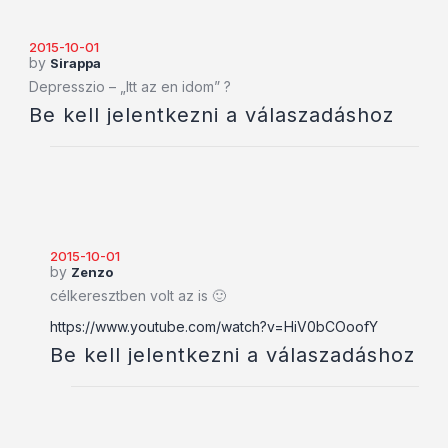
2015-10-01
by
Sirappa
Depresszio – „Itt az en idom” ?
Be kell jelentkezni a válaszadáshoz
2015-10-01
by
Zenzo
célkeresztben volt az is 🙂
https://www.youtube.com/watch?v=HiV0bCOoofY
Be kell jelentkezni a válaszadáshoz