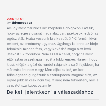
2015-10-01
by
thiemecsaba
Amúgy most már nincs mit szépíteni a dolgokon. Látszik,
hogy az egész csapat maga alatt van, játékosok, edző, az
egész stáb. Hiába veszünk ki a kezdőből 1-2 formán kívüli
embert, az eredmény ugyanaz. Úgyhogy itt lenne az ideje
felpakolni minden friss, vagy kevésbé maga alatt levő
játékost 1-2 fordulóra. Nem azzal a céllal, hogy na most
ettől aztán összekapja magát a többi ember. Hanem, hogy
kicsit kifújják a gőzt és rendet rakjanak a saját fejükben, ha
már másként nem megy. Mert eljött az idő, amikor
fölöslegesen gurigázunk a szarkupaccal magunk előtt, az
egyre jobban csak nőni fog. Itt meg nem félreérteni, nem a
csapatot szarkupacoztam le!
Be kell jelentkezni a válaszadáshoz