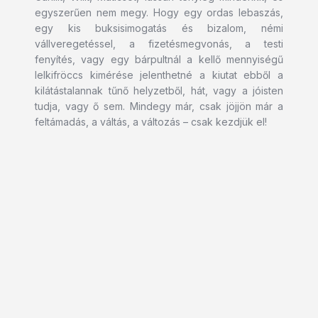
egyszerűen nem megy. Hogy egy ordas lebaszás,
egy kis buksisimogatás és bizalom, némi
vállveregetéssel, a fizetésmegvonás, a testi
fenyítés, vagy egy bárpultnál a kellő mennyiségű
lelkifröccs kimérése jelenthetné a kiutat ebből a
kilátástalannak tűnő helyzetből, hát, vagy a jóisten
tudja, vagy ő sem. Mindegy már, csak jöjjön már a
feltámadás, a váltás, a változás – csak kezdjük el!