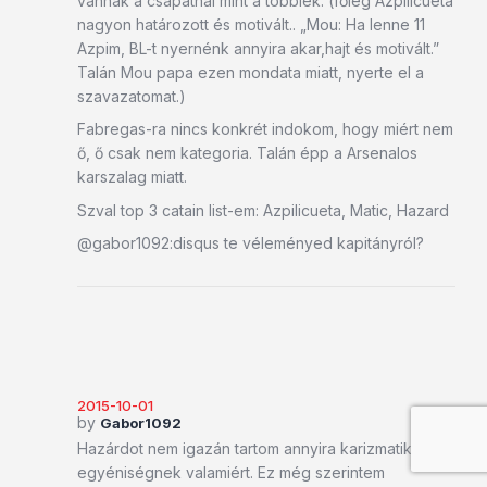
vannak a csapatnál mint a többiek. (főleg Azpilicueta
nagyon határozott és motivált.. „Mou: Ha lenne 11
Azpim, BL-t nyernénk annyira akar,hajt és motivált.”
Talán Mou papa ezen mondata miatt, nyerte el a
szavazatomat.)
Fabregas-ra nincs konkrét indokom, hogy miért nem
ő, ő csak nem kategoria. Talán épp a Arsenalos
karszalag miatt.
Szval top 3 catain list-em: Azpilicueta, Matic, Hazard
@gabor1092:disqus te véleményed kapitányról?
2015-10-01
by
Gabor1092
Hazárdot nem igazán tartom annyira karizmatikus
egyéniségnek valamiért. Ez még szerintem