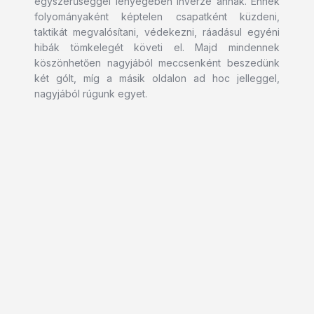
egyszerűséggel lényegében inverze annak. Ennek
folyományaként képtelen csapatként küzdeni,
taktikát megvalósítani, védekezni, ráadásul egyéni
hibák tömkelegét követi el. Majd mindennek
köszönhetően nagyjából meccsenként beszedünk
két gólt, míg a másik oldalon ad hoc jelleggel,
nagyjából rúgunk egyet.