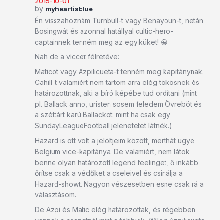
2015-10-01
by
myheartisblue
Én visszahoznám Turnbull-t vagy Benayoun-t, netán
Bosingwát és azonnal hatállyal cultic-hero-
captainnek tenném meg az egyiküket! 😀
Nah de a viccet félretéve:
Maticot vagy Azpilicueta-t tenném meg kapitánynak.
Cahill-t valamiért nem tartom arra elég tökösnek és
határozottnak, aki a bíró képébe tud ordítani (mint
pl. Ballack anno, uristen sosem feledem Övreböt és
a széttárt karú Ballackot: mint ha csak egy
SundayLeagueFootball jelenetetet látnék.)
Hazard is ott volt a jelöltjeim között, merthát ugye
Belgium vice-kapitánya. De valamiért, nem látok
benne olyan határozott legend feelinget, ő inkább
őrítse csak a védőket a cseleivel és csinálja a
Hazard-showt. Nagyon vészesetben esne csak rá a
választásom.
De Azpi és Matic elég határozottak, és régebben