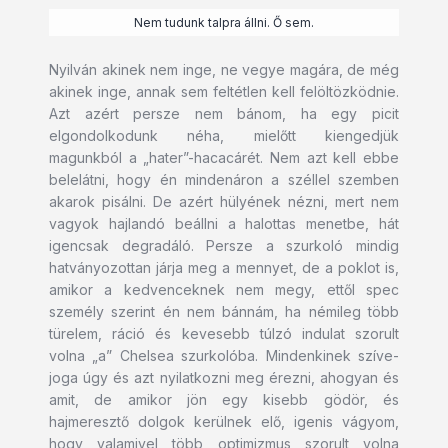
Nem tudunk talpra állni. Ő sem.
Nyilván akinek nem inge, ne vegye magára, de még
akinek inge, annak sem feltétlen kell felöltözködnie.
Azt azért persze nem bánom, ha egy picit
elgondolkodunk néha, mielőtt kiengedjük
magunkból a „hater”-hacacárét. Nem azt kell ebbe
belelátni, hogy én mindenáron a széllel szemben
akarok pisálni. De azért hülyének nézni, mert nem
vagyok hajlandó beállni a halottas menetbe, hát
igencsak degradáló. Persze a szurkoló mindig
hatványozottan járja meg a mennyet, de a poklot is,
amikor a kedvenceknek nem megy, ettől spec
személy szerint én nem bánnám, ha némileg több
türelem, ráció és kevesebb túlzó indulat szorult
volna „a” Chelsea szurkolóba. Mindenkinek szíve-
joga úgy és azt nyilatkozni meg érezni, ahogyan és
amit, de amikor jön egy kisebb gödör, és
hajmeresztő dolgok kerülnek elő, igenis vágyom,
hogy valamivel több optimizmus szorult volna