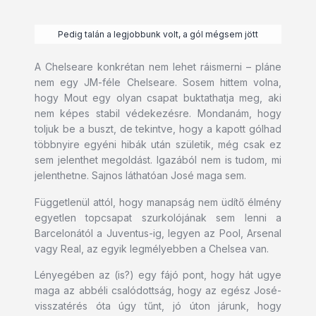
Pedig talán a legjobbunk volt, a gól mégsem jött
A Chelseare konkrétan nem lehet ráismerni – pláne
nem egy JM-féle Chelseare. Sosem hittem volna,
hogy Mout egy olyan csapat buktathatja meg, aki
nem képes stabil védekezésre. Mondanám, hogy
toljuk be a buszt, de tekintve, hogy a kapott gólhad
többnyire egyéni hibák után születik, még csak ez
sem jelenthet megoldást. Igazából nem is tudom, mi
jelenthetne. Sajnos láthatóan José maga sem.
Függetlenül attól, hogy manapság nem üdítő élmény
egyetlen topcsapat szurkolójának sem lenni a
Barcelonától a Juventus-ig, legyen az Pool, Arsenal
vagy Real, az egyik legmélyebben a Chelsea van.
Lényegében az (is?) egy fájó pont, hogy hát ugye
maga az abbéli csalódottság, hogy az egész José-
visszatérés óta úgy tűnt, jó úton járunk, hogy