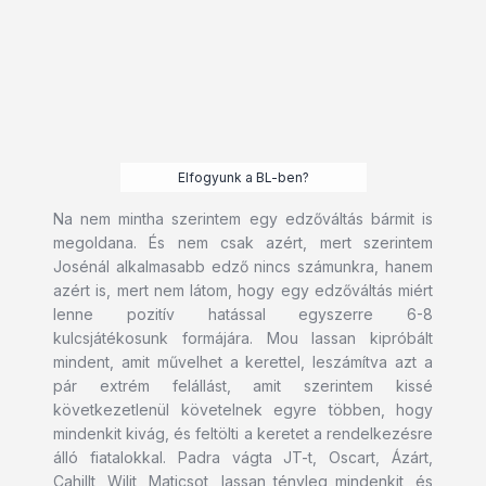
Elfogyunk a BL-ben?
Na nem mintha szerintem egy edzőváltás bármit is
megoldana. És nem csak azért, mert szerintem
Josénál alkalmasabb edző nincs számunkra, hanem
azért is, mert nem látom, hogy egy edzőváltás miért
lenne pozitív hatással egyszerre 6-8
kulcsjátékosunk formájára. Mou lassan kipróbált
mindent, amit művelhet a kerettel, leszámítva azt a
pár extrém felállást, amit szerintem kissé
következetlenül követelnek egyre többen, hogy
mindenkit kivág, és feltölti a keretet a rendelkezésre
álló fiatalokkal. Padra vágta JT-t, Oscart, Ázárt,
Cahillt, Wilit, Maticsot, lassan tényleg mindenkit, és