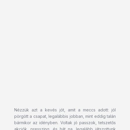
Nézzük azt a kevés jót, amit a meccs adott: jól
pörgött a csapat, legalábbis jobban, mint eddig talán
bármikor az idényben. Voltak jó passzok, tetszetős
akciók, presszing, és hát na, legalább játszottunk