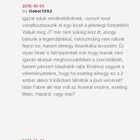
2015-10-01
by
Gabor1092
Igazat adok mindkettőtöknek, viszont most
vonatkoztassunk el egy kicsit a jelenlegi formánktól.
Valljuk meg JT már nem sokáig lesz itt, ahogy
bánunk a legendáinkkal, valószínűleg nem nálunk
fejezi be, hanem elmegy Amerikába levezetni. És
olyan hírek is felröppentek már hogy Ivanak nem
igazán akarjuk meghosszabbítani a szerződését,
hanem pénzért túladnánk rajta. Kíváncsi vagyok a
véleményetekre, hogy ha esetleg elmegy ez a 2
ember akkor ti ki(k)ben látnátok a jövő vezéreit?
talán Fabre aki már volt az Arsenal vezére, esetleg
Matic, Hazard, vagy más?