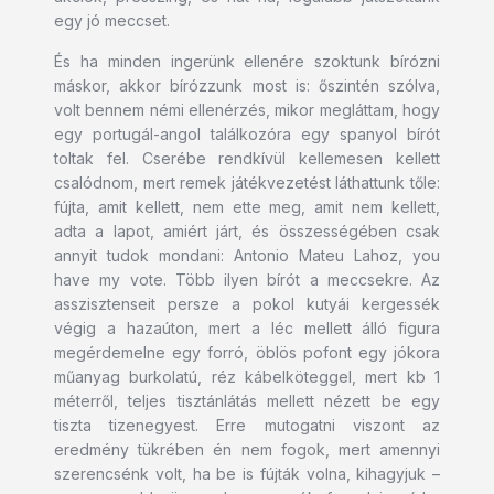
egy jó meccset.
És ha minden ingerünk ellenére szoktunk bírózni
máskor, akkor bírózzunk most is: őszintén szólva,
volt bennem némi ellenérzés, mikor megláttam, hogy
egy portugál-angol találkozóra egy spanyol bírót
toltak fel. Cserébe rendkívül kellemesen kellett
csalódnom, mert remek játékvezetést láthattunk tőle:
fújta, amit kellett, nem ette meg, amit nem kellett,
adta a lapot, amiért járt, és összességében csak
annyit tudok mondani: Antonio Mateu Lahoz, you
have my vote. Több ilyen bírót a meccsekre. Az
asszisztenseit persze a pokol kutyái kergessék
végig a hazaúton, mert a léc mellett álló figura
megérdemelne egy forró, öblös pofont egy jókora
műanyag burkolatú, réz kábelköteggel, mert kb 1
méterről, teljes tisztánlátás mellett nézett be egy
tiszta tizenegyest. Erre mutogatni viszont az
eredmény tükrében én nem fogok, mert amennyi
szerencsénk volt, ha be is fújták volna, kihagyjuk –