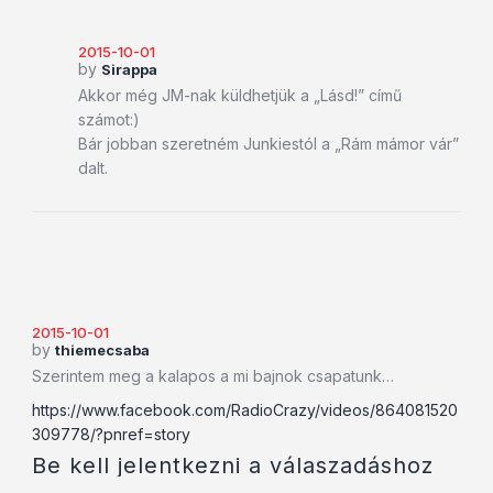
2015-10-01
by
Sirappa
Akkor még JM-nak küldhetjük a „Lásd!” című
számot:)
Bár jobban szeretném Junkiestól a „Rám mámor vár”
dalt.
2015-10-01
by
thiemecsaba
Szerintem meg a kalapos a mi bajnok csapatunk…
https://www.facebook.com/RadioCrazy/videos/864081520
309778/?pnref=story
Be kell jelentkezni a válaszadáshoz