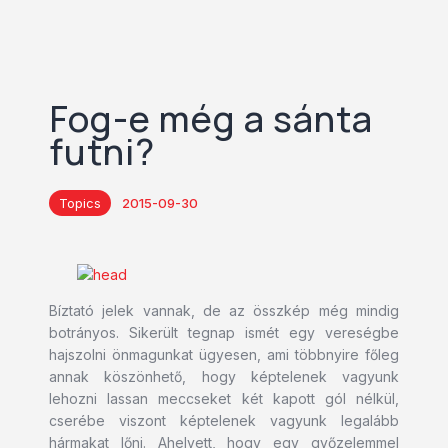
Fog-e még a sánta
futni?
Topics
2015-09-30
Bíztató jelek vannak, de az összkép még mindig
botrányos. Sikerült tegnap ismét egy vereségbe
hajszolni önmagunkat ügyesen, ami többnyire főleg
annak köszönhető, hogy képtelenek vagyunk
lehozni lassan meccseket két kapott gól nélkül,
cserébe viszont képtelenek vagyunk legalább
hármakat lőni. Ahelyett, hogy egy győzelemmel