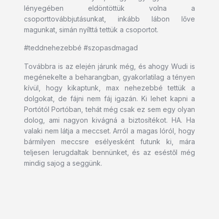
lényegében eldöntöttük volna a
csoporttovábbjutásunkat, inkább lábon lőve
magunkat, simán nyílttá tettük a csoportot.
#teddnehezebbé #szopasdmagad
Továbbra is az elején járunk még, és ahogy Wudi is
megénekelte a beharangban, gyakorlatilag a tényen
kívül, hogy kikaptunk, max nehezebbé tettük a
dolgokat, de fájni nem fáj igazán. Ki lehet kapni a
Portótól Portóban, tehát még csak ez sem egy olyan
dolog, ami nagyon kivágná a biztosítékot. HA. Ha
valaki nem látja a meccset. Arról a magas lóról, hogy
bármilyen meccsre esélyesként futunk ki, mára
teljesen lerugdaltak bennünket, és az eséstől még
mindig sajog a seggünk.