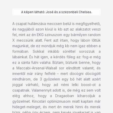
A képen látható: José és a szezonbeli Chelsea.
A csapat hullámzása meccsen belül is megfigyelhető,
és nagyjából azon kívül is kb azt az alakzatot veszi
fel, mint az én EKG szinuszom egy bármilyen random
X meccsünk alatt. Fent azt írtam, hogy lábon lőttük
magunkat, de ez mondjuk még kb nem igaz ebben a
formában. Sokkal inkább söréttel sorozzuk a
lábainkat. És hát igen, a kérdés főleg az: fog-e még
ez a sánta futni valaha. Bíztam, bíztunk benne, hogy
a Maccabi-Arsenal-Walsall sor elindított valamit, és
innentől már irány felfelé – mert döcögni döcögött
mindhárom, de 3 győzelem egy bő hét alatt azért
joggal várható, hogy ad némi lelki boost-ot a
csapatnak. Valamennyit adott is, de még ez sem volt
elég ahhoz, hogy a Dragaoban kiharcoljuk a
győzelmet. Kincstári optimizmusom miatt kaptam már
hideget-meleget, és mert én merek hinni és merek
bízni, néha úgy érzem, nem kevés igyekezet is van