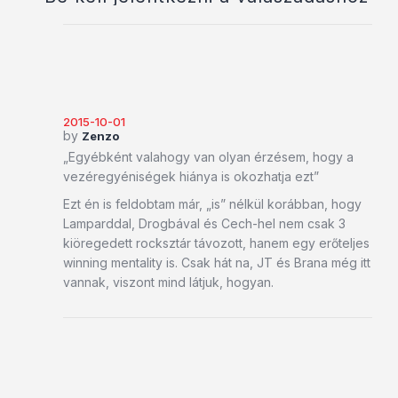
2015-10-01
by
Zenzo
„Egyébként valahogy van olyan érzésem, hogy a
vezéregyéniségek hiánya is okozhatja ezt”
Ezt én is feldobtam már, „is” nélkül korábban, hogy
Lamparddal, Drogbával és Cech-hel nem csak 3
kiöregedett rocksztár távozott, hanem egy erőteljes
winning mentality is. Csak hát na, JT és Brana még itt
vannak, viszont mind látjuk, hogyan.