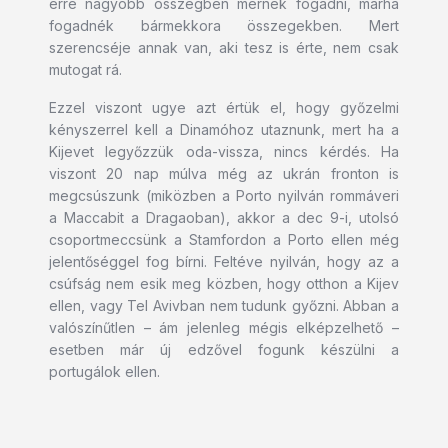
erre nagyobb összegben mernék fogadni, márha
fogadnék bármekkora összegekben. Mert
szerencséje annak van, aki tesz is érte, nem csak
mutogat rá.
Ezzel viszont ugye azt értük el, hogy győzelmi
kényszerrel kell a Dinamóhoz utaznunk, mert ha a
Kijevet legyőzzük oda-vissza, nincs kérdés. Ha
viszont 20 nap múlva még az ukrán fronton is
megcsúszunk (miközben a Porto nyilván rommáveri
a Maccabit a Dragaoban), akkor a dec 9-i, utolsó
csoportmeccsünk a Stamfordon a Porto ellen még
jelentőséggel fog bírni. Feltéve nyilván, hogy az a
csúfság nem esik meg közben, hogy otthon a Kijev
ellen, vagy Tel Avivban nem tudunk győzni. Abban a
valószínűtlen – ám jelenleg mégis elképzelhető –
esetben már új edzővel fogunk készülni a
portugálok ellen.