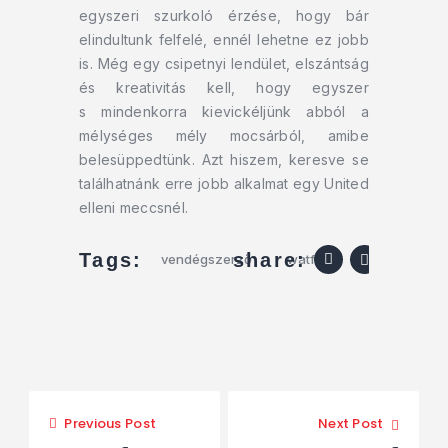
egyszeri szurkoló érzése, hogy bár
elindultunk felfelé, ennél lehetne ez jobb
is. Még egy csipetnyi lendület, elszántság
és kreativitás kell, hogy egyszer
s mindenkorra kievickéljünk abból a
mélységes mély mocsárból, amibe
belesüppedtünk. Azt hiszem, keresve se
találhatnánk erre jobb alkalmat egy United
elleni meccsnél.
share:
Tags:
vendégszerző
watford
Previous Post
Next Post