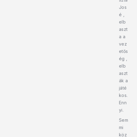
Jos
é ,
elb
aszt
a a
vez
etős
ég ,
elb
aszt
ák a
játé
kos.
Enn
yi.
Sem
mi
köz