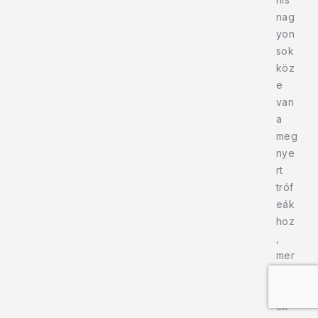
nag
yon
sok
köz
e
van
a
meg
nye
rt
tróf
eák
hoz
,
mer
t
enn
ek