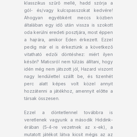
klasszikus szűrő mellé, hadd szórja a
gól- és/vagy kulcspasszokat kedvére!
Ahogyan egyébként meccs közben
általában egy idő után vissza is szokott
oda kerülni eredeti posztjára, most éppen
a hajrára, amikor Eden érkezett. Ezzel
pedig már el is érkeztünk a következő
vitatható edzői döntéshez: miért ilyen
későn? Maticsról nem túlzás állítani, hogy
idén még nem játszott jól, Hazard viszont
nagy lendülettel szállt be, és tizenhét
perc alatt képes volt közel annyit
hozzátenni a játékhoz, amennyit előtte a
társak összesen.
Ezzel a döntetlennel továbbra is
veretlenek vagyunk a második Hiddink-
érában (5-4-re vezetnek az x-ek), a
mutatott játékot látva kicsit mégis az az