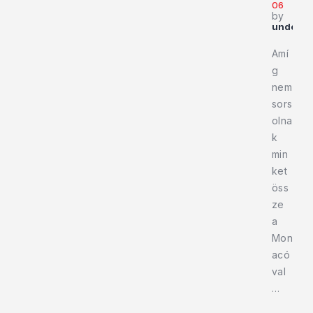
06
by
underto
Amí
g
nem
sors
olna
k
min
ket
öss
ze
a
Mon
acó
val
…