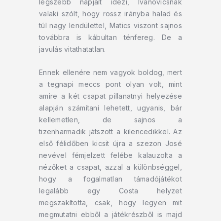
legszebb napjait idézi, Ivanovicsnak
valaki szólt, hogy rossz irányba halad és
túl nagy lendülettel, Matics viszont sajnos
továbbra is kábultan ténfereg. De a
javulás vitathatatlan.
Ennek ellenére nem vagyok boldog, mert
a tegnapi meccs pont olyan volt, mint
amire a két csapat pillanatnyi helyezése
alapján számítani lehetett, ugyanis, bár
kellemetlen, de sajnos a
tizenharmadik játszott a kilencedikkel. Az
első félidőben kicsit újra a szezon José
nevével fémjelzett felébe kalauzolta a
nézőket a csapat, azzal a különbséggel,
hogy a fogalmatlan támadójátékot
legalább egy Costa helyzet
megszakította, csak, hogy legyen mit
megmutatni ebből a játékrészből is majd