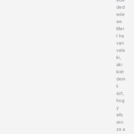
ded
ede
ee.
Mer
t ha
van
vala
ki,
aki
kiér
dem
li
azt,
hog
y
elb
ass
za a