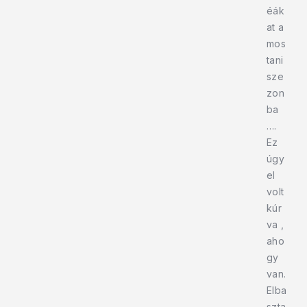
éák
at a
mos
tani
sze
zon
ba
….
Ez
úgy
el
volt
kúr
va ,
aho
gy
van.
Elba
szta