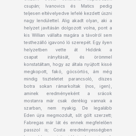
csupán; Ivanovics és Matics pedig
teljesen eltévelyedve lefelé kezdett úszni
nagy lendülettel. Alig akadt olyan, aki a
helyzet javításán dolgozott volna, pont a
kis Willian vállalta magára a távolról sem
testhezálló igavonó ló szerepét. Egy ilyen
helyzetben vette át Hiddink a
csapat irányítását, és örömmel
konstatáltam, hogy az általa nyújtott kissé
megkopott, fakó, göcsörtös, ám még
mindig tiszteletet parancsoló, díszes
botra sokan rámarkoltak (nos, igen),
aminek eredményeként a srácok
mostanra már csak derékig vannak a
szarban, nem nyakig. De legalább
Eden újra megmozdult, sőt gólt szerzett;
Fabregas már lát és ennek megfelelően
passzol is; Costa eredményességben