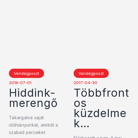
Vendégposzt
Vendégposzt
2016-07-01
2017-04-30
Hiddink-
Többfront
merengő
os
küzdelme
Takargatva saját
k…
időhiányunkat, amiből a
szabad perceket
Elérkezett a nap. A mai