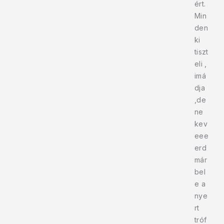
ért.
Min
den
ki
tiszt
eli ,
imá
dja
,de
ne
kev
eee
erd
már
bel
e a
nye
rt
tróf