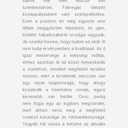
sajnos már nem először kell
szembesülnöm, Fabregas támadó
középpályásként való szerepeltetése.
Ezen a poszton én még egyszer sem
láttam meggyőzően teljesíteni, és igen,
tízmillió futballszakértő országa vagyunk,
de szentül hiszem, hogy tudom az okát: itt
nem tudja érvényesíteni a kvalitásait. Az ő
igazi mestersége a mélységi indítás,
ehhez azonban itt túl közel helyezkedik
a csatárhoz, emellett megfelelő területe
sincsen, mert a területnek meccsen van
egy olyan tulajdonsága, hogy ahogy
közeledik a tizenhatos vonala, egyre
kevesebb van belőle. Cesc pedig
nem fogja egy az egyben megcsinálni,
mert ahhoz nincs meg a megfelelő
cselező készsége és robbanékonysága.
Tegyék hát vissza a helyére az aktuális