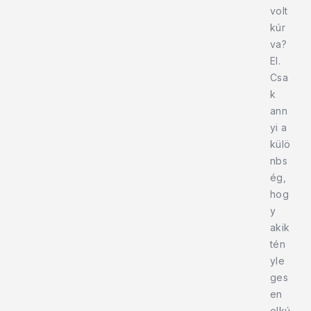
volt
kúr
va?
El.
Csa
k
ann
yi a
külö
nbs
ég,
hog
y
akik
tén
yle
ges
en
elkú