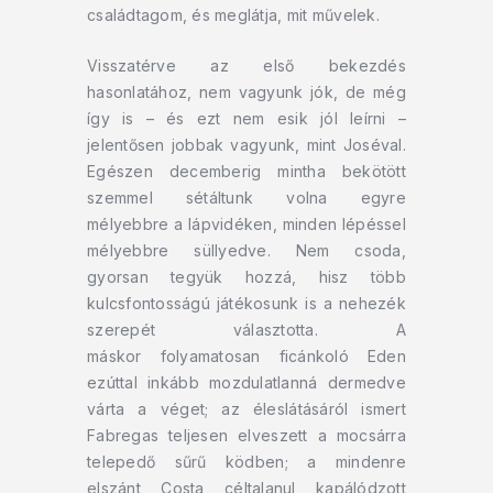
családtagom, és meglátja, mit művelek.
Visszatérve az első bekezdés
hasonlatához, nem vagyunk jók, de még
így is – és ezt nem esik jól leírni –
jelentősen jobbak vagyunk, mint Joséval.
Egészen decemberig mintha bekötött
szemmel sétáltunk volna egyre
mélyebbre a lápvidéken, minden lépéssel
mélyebbre süllyedve. Nem csoda,
gyorsan tegyük hozzá, hisz több
kulcsfontosságú játékosunk is a nehezék
szerepét választotta. A
máskor folyamatosan ficánkoló Eden
ezúttal inkább mozdulatlanná dermedve
várta a véget; az éleslátásáról ismert
Fabregas teljesen elveszett a mocsárra
telepedő sűrű ködben; a mindenre
elszánt Costa céltalanul kapálódzott