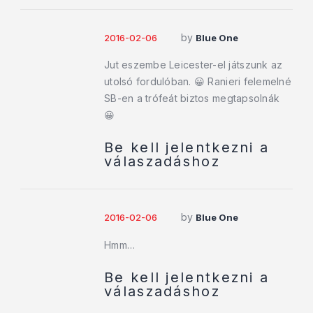
by
2016-02-06
Blue One
Jut eszembe Leicester-el játszunk az
utolsó fordulóban. 😀 Ranieri felemelné
SB-en a trófeát biztos megtapsolnák
😀
Be kell jelentkezni a
válaszadáshoz
by
2016-02-06
Blue One
Hmm…
Be kell jelentkezni a
válaszadáshoz