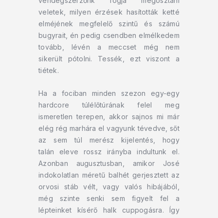
vendégszerzőnk fogja megosztani
veletek, milyen érzések hasították ketté
elméjének megfelelő szintű és számú
bugyrait, én pedig csendben elmélkedem
tovább, lévén a meccset még nem
sikerült pótolni. Tessék, ezt viszont a
tiétek.
Ha a fociban minden szezon egy-egy
hardcore túlélőtúrának felel meg
ismeretlen terepen, akkor sajnos mi már
elég rég marhára el vagyunk tévedve, sőt
az sem túl merész kijelentés, hogy
talán eleve rossz irányba indultunk el.
Azonban augusztusban, amikor José
indokolatlan méretű balhét gerjesztett az
orvosi stáb vélt, vagy valós hibájából,
még szinte senki sem figyelt fel a
lépteinket kísérő halk cuppogásra. Így