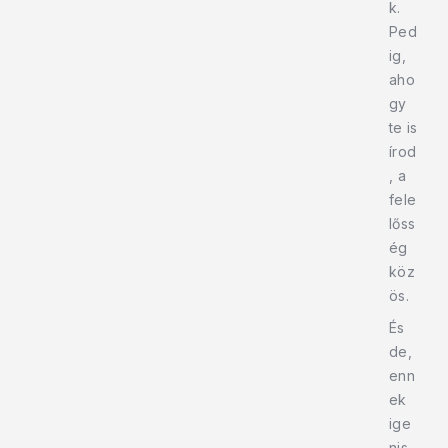
k.
Ped
ig,
aho
gy
te is
írod
, a
fele
lőss
ég
köz
ös.
És
de,
enn
ek
ige
nis