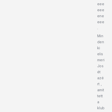
eee
eee
ene
eee
.
Min
den
ki
elis
meri
Jos
ét
azé
rt ,
amit
tett
a
klub