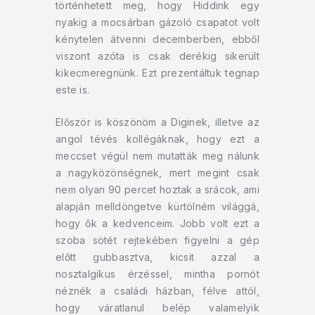
történhetett meg, hogy Hiddink egy
nyakig a mocsárban gázoló csapatot volt
kénytelen átvenni decemberben, ebből
viszont azóta is csak derékig sikerült
kikecmeregnünk. Ezt prezentáltuk tegnap
este is.
Először is köszönöm a Diginek, illetve az
angol tévés kollégáknak, hogy ezt a
meccset végül nem mutatták meg nálunk
a nagyközönségnek, mert megint csak
nem olyan 90 percet hoztak a srácok, ami
alapján melldöngetve kürtölném világgá,
hogy ők a kedvenceim. Jobb volt ezt a
szoba sötét rejtekében figyelni a gép
előtt gubbasztva, kicsit azzal a
nosztalgikus érzéssel, mintha pornót
néznék a családi házban, félve attól,
hogy váratlanul belép valamelyik