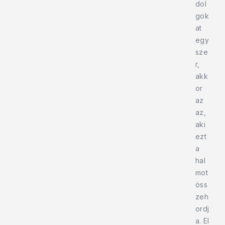
dol
gok
at
egy
sze
r,
akk
or
az
az,
aki
ezt
a
hal
mot
öss
zeh
ordj
a. El