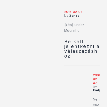
2016-02-07
by
Zenzo
(kép) under
Mourinho
Be kell
jelentkezni a
válaszadásh
oz
2016-
02-
07
by
Endy919
Nen
ene