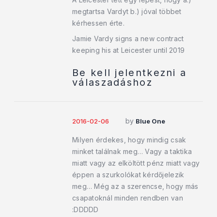
megtartsa Vardyt b.) jóval többet
kérhessen érte.
Jamie Vardy signs a new contract
keeping his at Leicester until 2019
Be kell jelentkezni a
válaszadáshoz
by
2016-02-06
Blue One
Milyen érdekes, hogy mindig csak
minket találnak meg… Vagy a taktika
miatt vagy az elköltött pénz miatt vagy
éppen a szurkolókat kérdőjelezik
meg… Még az a szerencse, hogy más
csapatoknál minden rendben van
:DDDDD