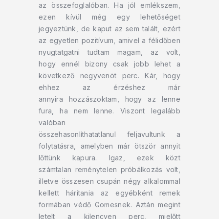
az összefoglalóban. Ha jól emlékszem,
ezen kívül még egy lehetőséget
jegyeztünk, de kaput az sem talált, ezért
az egyetlen pozitívum, amivel a félidőben
nyugtatgatni tudtam magam, az volt,
hogy ennél bizony csak jobb lehet a
következő negyvenöt perc. Kár, hogy
ehhez az érzéshez már
annyira hozzászoktam, hogy az lenne
fura, ha nem lenne. Viszont legalább
valóban
összehasonlíthatatlanul feljavultunk a
folytatásra, amelyben már ötször annyit
lőttünk kapura. Igaz, ezek közt
számtalan reménytelen próbálkozás volt,
illetve összesen csupán négy alkalommal
kellett hárítania az egyébként remek
formában védő Gomesnek. Aztán megint
letelt a kilencven perc, mielőtt