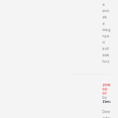
e
enn
ek
a
meg
nye
rt
tróf
eák
hoz.
2016-
02-
07
by
Zenzo
Dee
ede