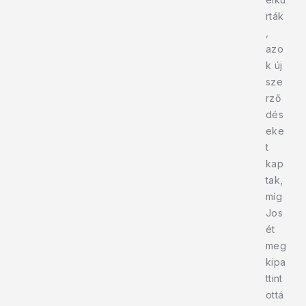
rták
,
azo
k új
sze
rző
dés
eke
t
kap
tak,
míg
Jos
ét
meg
kipa
ttint
ottá