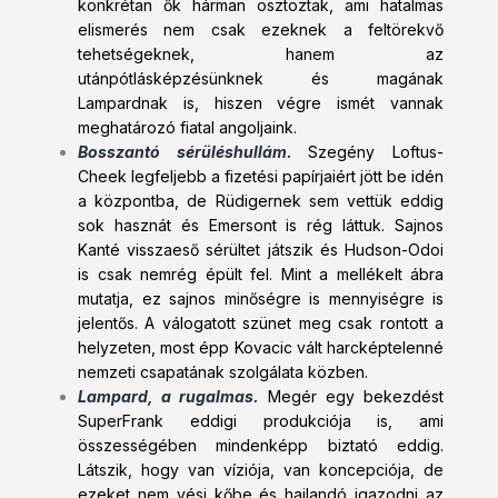
konkrétan ők hárman osztoztak, ami hatalmas
elismerés nem csak ezeknek a feltörekvő
tehetségeknek, hanem az
utánpótlásképzésünknek és magának
Lampardnak is, hiszen végre ismét vannak
meghatározó fiatal angoljaink.
Bosszantó sérüléshullám.
Szegény Loftus-
Cheek legfeljebb a fizetési papírjaiért jött be idén
a központba, de Rüdigernek sem vettük eddig
sok hasznát és Emersont is rég láttuk. Sajnos
Kanté visszaeső sérültet játszik és Hudson-Odoi
is csak nemrég épült fel. Mint a mellékelt ábra
mutatja, ez sajnos minőségre is mennyiségre is
jelentős. A válogatott szünet meg csak rontott a
helyzeten, most épp Kovacic vált harcképtelenné
nemzeti csapatának szolgálata közben.
Lampard, a rugalmas.
Megér egy bekezdést
SuperFrank eddigi produkciója is, ami
összességében mindenképp biztató eddig.
Látszik, hogy van víziója, van koncepciója, de
ezeket nem vési kőbe és hajlandó igazodni az