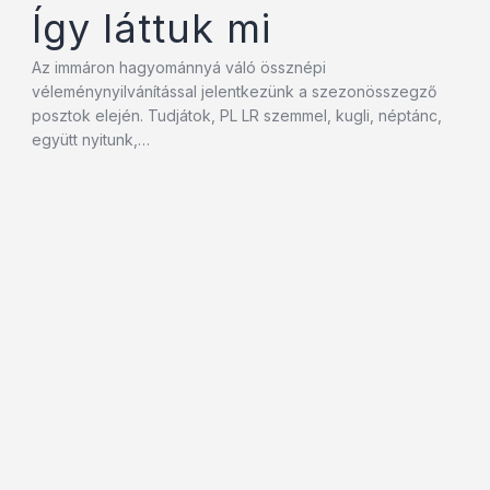
Így láttuk mi
Az immáron hagyománnyá váló össznépi
véleménynyilvánítással jelentkezünk a szezonösszegző
posztok elején. Tudjátok, PL LR szemmel, kugli, néptánc,
együtt nyitunk,…