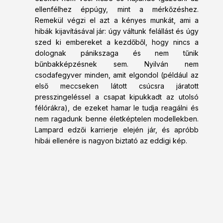
ellenfélhez éppúgy, mint a mérkőzéshez.
Remekül végzi el azt a kényes munkát, ami a
hibák kijavításával jár: úgy váltunk felállást és úgy
szed ki embereket a kezdőből, hogy nincs a
dolognak pánikszaga és nem tűnik
bűnbakképzésnek sem. Nyilván nem
csodafegyver minden, amit elgondol (például az
első meccseken látott csúcsra járatott
presszingeléssel a csapat kipukkadt az utolsó
félórákra), de ezeket hamar le tudja reagálni és
nem ragadunk benne életképtelen modellekben.
Lampard edzői karrierje elején jár, és apróbb
hibái ellenére is nagyon biztató az eddigi kép.