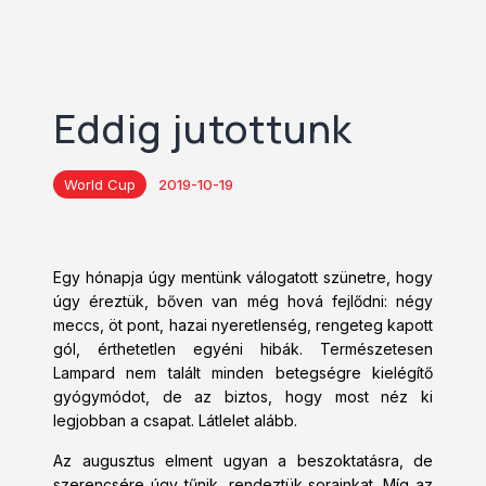
Eddig jutottunk
World Cup
2019-10-19
Egy hónapja úgy mentünk válogatott szünetre, hogy
úgy éreztük, bőven van még hová fejlődni: négy
meccs, öt pont, hazai nyeretlenség, rengeteg kapott
gól, érthetetlen egyéni hibák. Természetesen
Lampard nem talált minden betegségre kielégítő
gyógymódot, de az biztos, hogy most néz ki
legjobban a csapat. Látlelet alább.
Az augusztus elment ugyan a beszoktatásra, de
szerencsére úgy tűnik, rendeztük sorainkat. Míg az