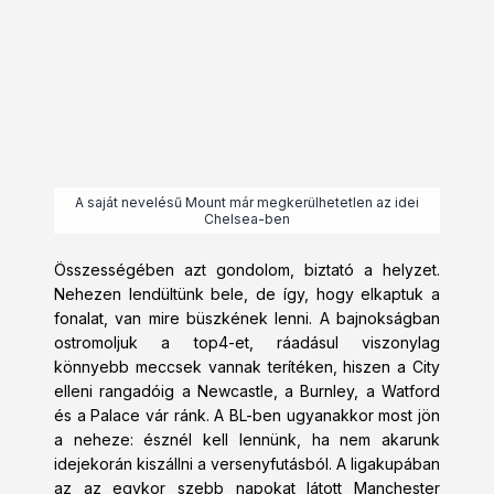
A saját nevelésű Mount már megkerülhetetlen az idei
Chelsea-ben
Összességében azt gondolom, biztató a helyzet.
Nehezen lendültünk bele, de így, hogy elkaptuk a
fonalat, van mire büszkének lenni. A bajnokságban
ostromoljuk a top4-et, ráadásul viszonylag
könnyebb meccsek vannak terítéken, hiszen a City
elleni rangadóig a Newcastle, a Burnley, a Watford
és a Palace vár ránk. A BL-ben ugyanakkor most jön
a neheze: észnél kell lennünk, ha nem akarunk
idejekorán kiszállni a versenyfutásból. A ligakupában
az az egykor szebb napokat látott Manchester