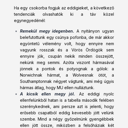
Ha egy csokorba fogjuk az eddigieket, a következő
tendenciák olvashatók ki a táv közel
egynegyedénél:
Remekül megy idegenben.
A nyitányon ugyan
belefutottunk egy csúnya pofonba, de már akkor
egyöntetű vélemény volt, hogy ennyire nem
vagyunk rosszak és a Vörös Ördögök sem
ennyire jók, csupán nekik minden összejött,
nekünk meg semmi. Azóta viszont hármasával
jönnek a pontok és potyognak a gólok: a
Norwichnak hármat, a Wolvesnak ötöt, a
Southamptonnak négyet vágtunk, ami még úgyis
hármas átlag, hogy MU ellen nulláztunk.
A kicsik ellen megy jól.
Az eddigi nyolc
ellenfelünkből hatan is a tabella második felében
szerénykednek, ami persze azt is jelenti, hogy
erősebb csapatból eddig kevesebb jött velünk
szembe. Mind a négy győzelmünk gyengébbek
ellen jött össze, miközben a felsőháziak két