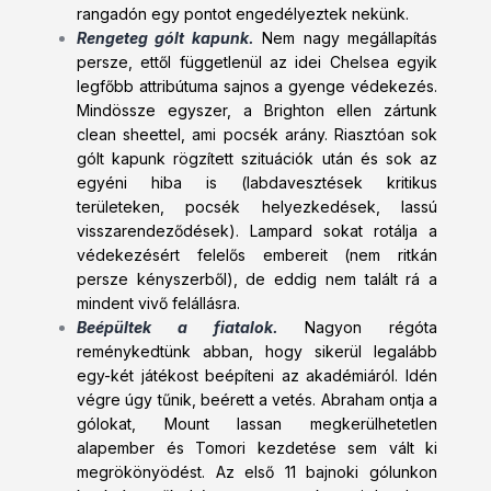
rangadón egy pontot engedélyeztek nekünk.
Rengeteg gólt kapunk.
Nem nagy megállapítás
persze, ettől függetlenül az idei Chelsea egyik
legfőbb attribútuma sajnos a gyenge védekezés.
Mindössze egyszer, a Brighton ellen zártunk
clean sheettel, ami pocsék arány. Riasztóan sok
gólt kapunk rögzített szituációk után és sok az
egyéni hiba is (labdavesztések kritikus
területeken, pocsék helyezkedések, lassú
visszarendeződések). Lampard sokat rotálja a
védekezésért felelős embereit (nem ritkán
persze kényszerből), de eddig nem talált rá a
mindent vivő felállásra.
Beépültek a fiatalok.
Nagyon régóta
reménykedtünk abban, hogy sikerül legalább
egy-két játékost beépíteni az akadémiáról. Idén
végre úgy tűnik, beérett a vetés. Abraham ontja a
gólokat, Mount lassan megkerülhetetlen
alapember és Tomori kezdetése sem vált ki
megrökönyödést. Az első 11 bajnoki gólunkon