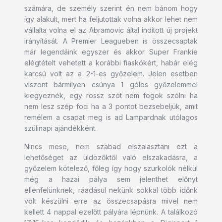
számára, de személy szerint én nem bánom hogy
így alakult, mert ha feljutottak volna akkor lehet nem
vállalta volna el az Abramovic által indított új projekt
irányítását. A Premier Leagueben is összecsaptak
már legendáink egyszer és akkor Super Frankie
elégtételt vehetett a korábbi fiaskókért, habár elég
karcsú volt az a 2-1-es győzelem. Jelen esetben
viszont bármilyen csúnya 1 gólos győzelemmel
kiegyeznék, egy rossz szót nem fogok szólni ha
nem lesz szép foci ha a 3 pontot bezsebeljük, amit
remélem a csapat meg is ad Lampardnak utólagos
szülinapi ajándékként.
Nincs mese, nem szabad elszalasztani ezt a
lehetőséget az üldözőktől való elszakadásra, a
győzelem kötelező, főleg így hogy szurkolók nélkül
még a hazai pálya sem jelenthet előnyt
ellenfelünknek, ráadásul nekünk sokkal több időnk
volt készülni erre az összecsapásra mivel nem
kellett 4 nappal ezelőtt pályára lépnünk. A találkozó