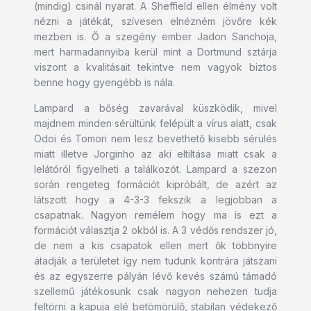
(mindig) csinál nyarat. A Sheffield ellen élmény volt
nézni a játékát, szívesen elnézném jövőre kék
mezben is. Ő a szegény ember Jadon Sanchoja,
mert harmadannyiba kerül mint a Dortmund sztárja
viszont a kvalitásait tekintve nem vagyok biztos
benne hogy gyengébb is nála.
Lampard a bőség zavarával küszködik, mivel
majdnem minden sérültünk felépült a vírus alatt, csak
Odoi és Tomori nem lesz bevethető kisebb sérülés
miatt illetve Jorginho az aki eltiltása miatt csak a
lelátóról figyelheti a találkozót. Lampard a szezon
során rengeteg formációt kipróbált, de azért az
látszott hogy a 4-3-3 fekszik a legjobban a
csapatnak. Nagyon remélem hogy ma is ezt a
formációt választja 2 okból is. A 3 védős rendszer jó,
de nem a kis csapatok ellen mert ők többnyire
átadják a területet így nem tudunk kontrára játszani
és az egyszerre pályán lévő kevés számú támadó
szellemű játékosunk csak nagyon nehezen tudja
feltörni a kapuja elé betömörülő, stabilan védekező