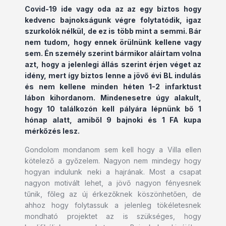
Covid-19 ide vagy oda az az egy biztos hogy
kedvenc bajnokságunk végre folytatódik, igaz
szurkolók nélkül, de ez is több mint a semmi. Bár
nem tudom, hogy ennek örülnünk kellene vagy
sem. Én személy szerint bármikor aláírtam volna
azt, hogy a jelenlegi állás szerint érjen véget az
idény, mert így biztos lenne a jövő évi BL indulás
és nem kellene minden héten 1-2 infarktust
lábon kihordanom. Mindenesetre úgy alakult,
hogy 10 találkozón kell pályára lépnünk bő 1
hónap alatt, amiből 9 bajnoki és 1 FA kupa
mérkőzés lesz.
Gondolom mondanom sem kell hogy a Villa ellen
kötelező a győzelem. Nagyon nem mindegy hogy
hogyan indulunk neki a hajrának. Most a csapat
nagyon motivált lehet, a jövő nagyon fényesnek
tűnik, főleg az új érkezőknek köszönhetően, de
ahhoz hogy folytassuk a jelenleg tökéletesnek
mondható projektet az is szükséges, hogy