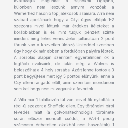
kvalifikáljuk magunkat a Bajnokok Ligájába,
különben nem leszünk annyira vonzóak a
Wernerhez hasonló top játékosok számára. Arra nem
szabad apellálnunk hogy a Cityt úgyis eltiltják 1-2
szezonra mivel láttunk már érdekes ítéleteket a
korábbiakban is és mint tudjuk pénzért szinte
mindent meg lehet venni. Jelen pillanatban 2 pont
fórunk van a közvetlen üldöző Uniteddel szemben
úgy hogy ők már ebben a fordulóban pályára léptek.
A sorsolás alapján szerintem egyértelműen ők a
legfőbb riválisaink, de talán még a Wolves is
beleszólhat a 4. hely sorsába. Azért lenne fontos a 3
pont begyűjtése mert így 5 pontos előnyünk lenne a
City elleni rangadó előtt, amin szerintem mondanom
sem kell hogy nem mi vagyunk a favoritok.
A Villa már 1 találkozón túl van, mivel ők nyitották a
régi-új szezont a Sheffield ellen. Egy történelmi bírói
tévedés miatt (a gólvonaltechnológia története
során először mondott csődöt, a VAR-t pedig
számomra érthetetlen okokból nem használták) 1