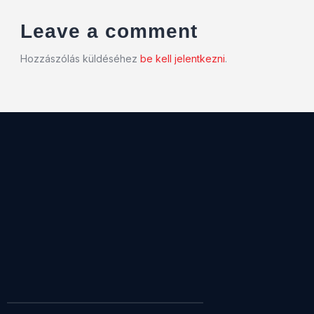
Leave a comment
Hozzászólás küldéséhez
be kell jelentkezni
.