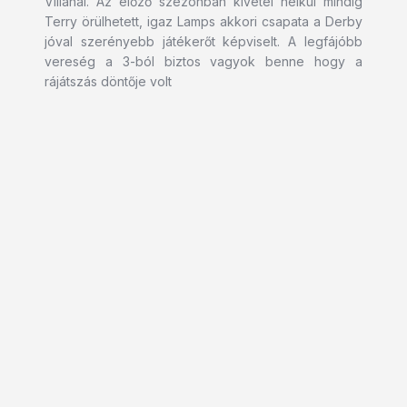
Villánál. Az előző szezonban kivétel nélkül mindig
Terry örülhetett, igaz Lamps akkori csapata a Derby
jóval szerényebb játékerőt képviselt. A legfájóbb
vereség a 3-ból biztos vagyok benne hogy a
rájátszás döntője volt