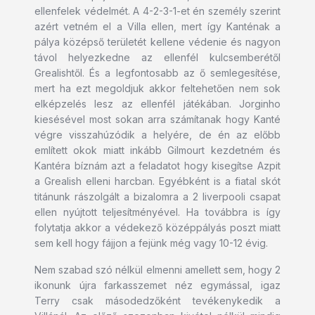
ellenfelek védelmét. A 4-2-3-1-et én személy szerint
azért vetném el a Villa ellen, mert így Kanténak a
pálya középső területét kellene védenie és nagyon
távol helyezkedne az ellenfél kulcsemberétől
Grealishtől. És a legfontosabb az ő semlegesítése,
mert ha ezt megoldjuk akkor feltehetően nem sok
elképzelés lesz az ellenfél játékában. Jorginho
kiesésével most sokan arra számítanak hogy Kanté
végre visszahúzódik a helyére, de én az előbb
említett okok miatt inkább Gilmourt kezdetném és
Kantéra bíznám azt a feladatot hogy kisegítse Azpit
a Grealish elleni harcban. Egyébként is a fiatal skót
titánunk rászolgált a bizalomra a 2 liverpooli csapat
ellen nyújtott teljesítményével. Ha továbbra is így
folytatja akkor a védekező középpályás poszt miatt
sem kell hogy fájjon a fejünk még vagy 10-12 évig.
Nem szabad szó nélkül elmenni amellett sem, hogy 2
ikonunk újra farkasszemet néz egymással, igaz
Terry csak másodedzőként tevékenykedik a