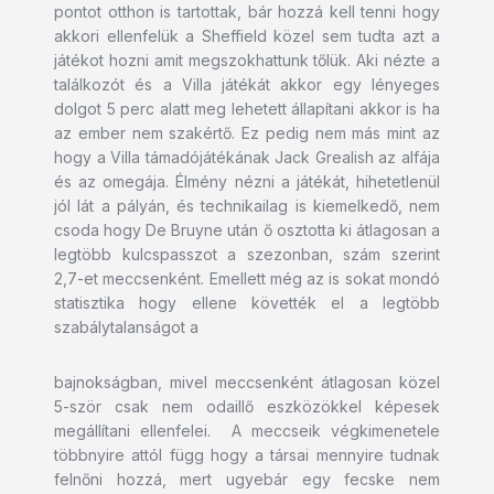
pontot otthon is tartottak, bár hozzá kell tenni hogy
akkori ellenfelük a Sheffield közel sem tudta azt a
játékot hozni amit megszokhattunk tőlük. Aki nézte a
találkozót és a Villa játékát akkor egy lényeges
dolgot 5 perc alatt meg lehetett állapítani akkor is ha
az ember nem szakértő. Ez pedig nem más mint az
hogy a Villa támadójátékának Jack Grealish az alfája
és az omegája. Élmény nézni a játékát, hihetetlenül
jól lát a pályán, és technikailag is kiemelkedő, nem
csoda hogy De Bruyne után ő osztotta ki átlagosan a
legtöbb kulcspasszot a szezonban, szám szerint
2,7-et meccsenként. Emellett még az is sokat mondó
statisztika hogy ellene követték el a legtöbb
szabálytalanságot a
bajnokságban, mivel meccsenként átlagosan közel
5-ször csak nem odaillő eszközökkel képesek
megállítani ellenfelei. A meccseik végkimenetele
többnyire attól függ hogy a társai mennyire tudnak
felnőni hozzá, mert ugyebár egy fecske nem