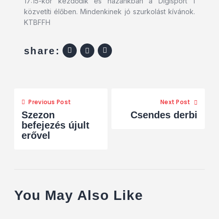
17:15-kor kezdődik és hazánkban a Digisport 1
közvetíti élőben. Mindenkinek jó szurkolást kívánok.
KTBFFH
share:
Previous Post
Next Post
Szezon
Csendes derbi
befejezés újult
erővel
You May Also Like