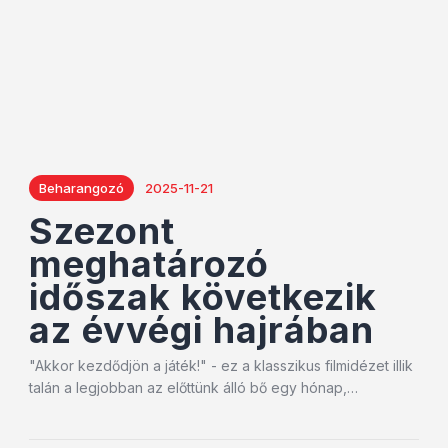
Beharangozó
2025-11-21
Szezont
meghatározó
időszak következik
az évvégi hajrában
"Akkor kezdődjön a játék!" - ez a klasszikus filmidézet illik
talán a legjobban az előttünk álló bő egy hónap,…