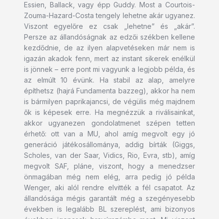
Essien, Ballack, vagy épp Guddy. Most a Courtois-
Zouma-Hazard-Costa tengely lehetne akár ugyanez.
Viszont egyelőre ez csak „lehetne” és „akár”.
Persze az állandóságnak az edzői székben kellene
kezdődnie, de az ilyen alapvetéseken már nem is
igazán akadok fenn, mert az instant sikerek enélkül
is jönnek – erre pont mi vagyunk a legjobb példa, és
az elmúlt 10 évünk. Ha stabil az alap, amelyre
építhetsz (hajrá Fundamenta bazzeg), akkor ha nem
is bármilyen paprikajancsi, de végülis még majdnem
ők is képesek erre. Ha megnézzük a riválisainkat,
akkor ugyanezen gondolatmenet szépen tetten
érhető: ott van a MU, ahol amíg megvolt egy jó
generáció játékosállománya, addig bírták (Giggs,
Scholes, van der Saar, Vidics, Rio, Evra, stb), amíg
megvolt SAF, pláne, viszont, hogy a menedzser
önmagában még nem elég, arra pedig jó példa
Wenger, aki alól rendre elvitték a fél csapatot. Az
állandósága mégis garantált még a szegényesebb
években is legalább BL szereplést, ami bizonyos