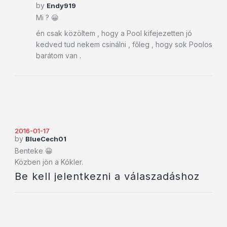
by
Endy919
Mi ? 😀
én csak közöltem , hogy a Pool kifejezetten jó
kedved tud nekem csinálni , főleg , hogy sok Poolos
barátom van .
2016-01-17
by
BlueCech01
Benteke 😀
Közben jön a Kókler.
Be kell jelentkezni a válaszadáshoz