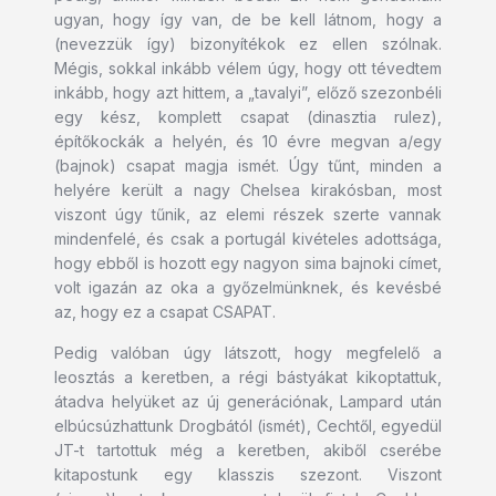
ugyan, hogy így van, de be kell látnom, hogy a
(nevezzük így) bizonyítékok ez ellen szólnak.
Mégis, sokkal inkább vélem úgy, hogy ott tévedtem
inkább, hogy azt hittem, a „tavalyi”, előző szezonbéli
egy kész, komplett csapat (dinasztia rulez),
építőkockák a helyén, és 10 évre megvan a/egy
(bajnok) csapat magja ismét. Úgy tűnt, minden a
helyére került a nagy Chelsea kirakósban, most
viszont úgy tűnik, az elemi részek szerte vannak
mindenfelé, és csak a portugál kivételes adottsága,
hogy ebből is hozott egy nagyon sima bajnoki címet,
volt igazán az oka a győzelmünknek, és kevésbé
az, hogy ez a csapat CSAPAT.
Pedig valóban úgy látszott, hogy megfelelő a
leosztás a keretben, a régi bástyákat kikoptattuk,
átadva helyüket az új generációnak, Lampard után
elbúcsúzhattunk Drogbától (ismét), Cechtől, egyedül
JT-t tartottuk még a keretben, akiből cserébe
kitapostunk egy klasszis szezont. Viszont