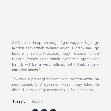
Aztán, eltelt 1 nap, én meg még itt vagyok. És, hogy
minden szavamnak táptalajt adjon, Hiddink ma úgy
kezdte a sajtótájékoztatót, hogy reasons to be
realistic. Persze aztán ennek ellenére ő úgy fejezte
be: „It will be a very difficult but I think a very
attractive match.”
Tekintve a jelenlegi helyzetünket, beérem azzal, ha
nem kapunk ki. A győzelem viszont egy földöntúli
ábránd, itt meg még hó sem esik, pláne nem piros.
Tags:
hiddink