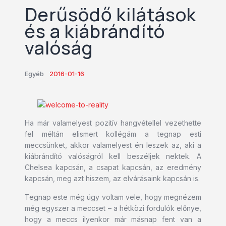
Derűsödő kilátások
és a kiábrándító
valóság
Egyéb
2016-01-16
Ha már valamelyest pozitív hangvétellel vezethette
fel méltán elismert kollégám a tegnap esti
meccsünket, akkor valamelyest én leszek az, aki a
kiábrándító valóságról kell beszéljek nektek. A
Chelsea kapcsán, a csapat kapcsán, az eredmény
kapcsán, meg azt hiszem, az elvárásaink kapcsán is.
Tegnap este még úgy voltam vele, hogy megnézem
még egyszer a meccset – a hétközi fordulók előnye,
hogy a meccs ilyenkor már másnap fent van a