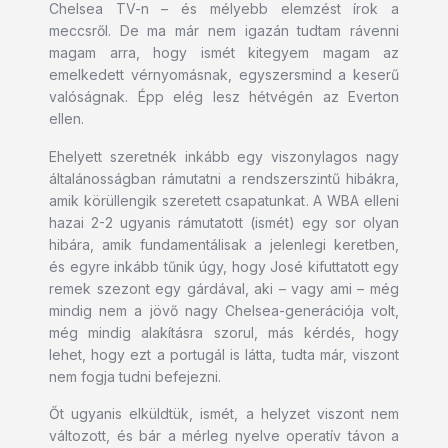
Chelsea TV-n – és mélyebb elemzést írok a
meccsről. De ma már nem igazán tudtam rávenni
magam arra, hogy ismét kitegyem magam az
emelkedett vérnyomásnak, egyszersmind a keserű
valóságnak. Épp elég lesz hétvégén az Everton
ellen.
Ehelyett szeretnék inkább egy viszonylagos nagy
általánosságban rámutatni a rendszerszintű hibákra,
amik körüllengik szeretett csapatunkat. A WBA elleni
hazai 2-2 ugyanis rámutatott (ismét) egy sor olyan
hibára, amik fundamentálisak a jelenlegi keretben,
és egyre inkább tűnik úgy, hogy José kifuttatott egy
remek szezont egy gárdával, aki – vagy ami – még
mindig nem a jövő nagy Chelsea-generációja volt,
még mindig alakításra szorul, más kérdés, hogy
lehet, hogy ezt a portugál is látta, tudta már, viszont
nem fogja tudni befejezni.
Őt ugyanis elküldtük, ismét, a helyzet viszont nem
változott, és bár a mérleg nyelve operatív távon a