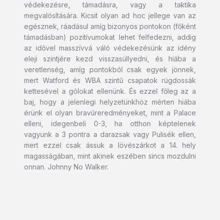
védekezésre, támadásra, vagy a taktika
megvalósítására. Kicsit olyan ad hoc jellege van az
egésznek, ráadásul amíg bizonyos pontokon (főként
támadásban) pozitívumokat lehet felfedezni, addig
az idővel masszívvá váló védekezésünk az idény
eleji szintjére kezd visszasüllyedni, és hiába a
veretlenség, amíg pontokból csak egyek jönnek,
mert Watford és WBA szintű csapatok rúgdossák
kettesével a gólokat ellenünk. És ezzel főleg az a
baj, hogy a jelenlegi helyzetünkhöz mérten hiába
érünk el olyan bravúreredményeket, mint a Palace
elleni, idegenbeli 0-3, ha otthon képtelenek
vagyunk a 3 pontra a darazsak vagy Pulisék ellen,
mert ezzel csak ássuk a lövészárkot a 14. hely
magasságában, mint akinek eszében sincs mozdulni
onnan. Johnny No Walker.