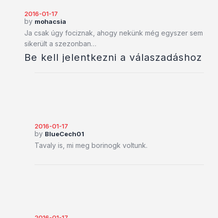
2016-01-17
by
mohacsia
Ja csak úgy fociznak, ahogy nekünk még egyszer sem
sikerült a szezonban…
Be kell jelentkezni a válaszadáshoz
2016-01-17
by
BlueCech01
Tavaly is, mi meg borinogk voltunk.
2016-01-17