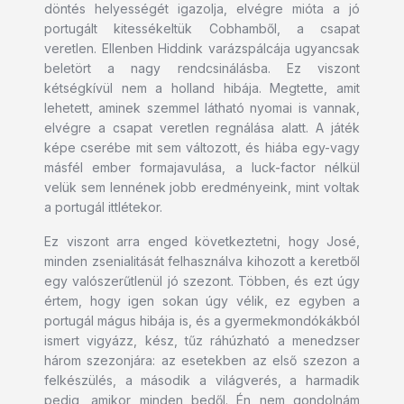
döntés helyességét igazolja, elvégre mióta a jó
portugált kitessékeltük Cobhamből, a csapat
veretlen. Ellenben Hiddink varázspálcája ugyancsak
beletört a nagy rendcsinálásba. Ez viszont
kétségkívül nem a holland hibája. Megtette, amit
lehetett, aminek szemmel látható nyomai is vannak,
elvégre a csapat veretlen regnálása alatt. A játék
képe cserébe mit sem változott, és hiába egy-vagy
másfél ember formajavulása, a luck-factor nélkül
velük sem lennének jobb eredményeink, mint voltak
a portugál ittlétekor.
Ez viszont arra enged következtetni, hogy José,
minden zsenialitását felhasználva kihozott a keretből
egy valószerűtlenül jó szezont. Többen, és ezt úgy
értem, hogy igen sokan úgy vélik, ez egyben a
portugál mágus hibája is, és a gyermekmondókákból
ismert vigyázz, kész, tűz ráhúzható a menedzser
három szezonjára: az esetekben az első szezon a
felkészülés, a második a világverés, a harmadik
pedig, amikor minden bedől. Én nem gondolnám