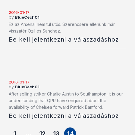
2016-01-17
by
BlueCech01
Ez az Arsenal nem túl ütős. Szerencsére ellenünk már
visszatér Özil és Sanchez.
Be kell jelentkezni a válaszadáshoz
2016-01-17
by
BlueCech01
After selling striker Charlie Austin to Southampton, it is our
understanding that QPR have enquired about the
availability of Chelsea forward Patrick Bamford.
Be kell jelentkezni a válaszadáshoz
1
12
13
…
14