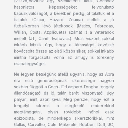
(vissza)hoztunk egy szemtelenül fiatal, Cechhez
hasonlatos képességeket felvonultató
kapuskiválóságot, a keretben pedig jól találtuk el a
fiatalok (Oscar, Hazard, Zouma) mellett a jó
futballkorban lévő játékosok (Matics, Fabregas,
Willian, Costa, Azpilicueta) számát is a veteránok
mellett (JT, Cahill, Ivanovics). Most viszont sokkal
inkább látszik úgy, hogy a társaságot kevéssé
kovácsolta össze az első közös siker, sokkal inkább
mintha forgácsolta volna az amúgy is törékeny
csapategységet.
Ne legyen kétségünk afelől ugyanis, hogy az Abra
éra első generációjának sikeressége nagyon
sokban függött a Cech-JT-Lampard-Drogba tengely
állandóságától és jó, talán baráti viszonyától, úgy
pályán, mint azon kívül. Meg persze, hogy ezt a
tengelyt sikerült a megfelelő emberekkel
megtámogatni, olyan rövidebb, néhol csak
epizodista, de mindenképp sikersztorikkal, mint
Gallas, Carvalho, Cole, Makelele, Robben, Duff, JC,