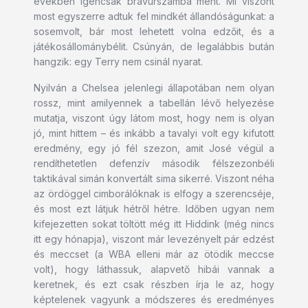
években igencsak bravúrszámba ment. Mi viszont
most egyszerre adtuk fel mindkét állandóságunkat: a
sosemvolt, bár most lehetett volna edzőit, és a
játékosállománybélit. Csúnyán, de legalábbis bután
hangzik: egy Terry nem csinál nyarat.
Nyilván a Chelsea jelenlegi állapotában nem olyan
rossz, mint amilyennek a tabellán lévő helyezése
mutatja, viszont úgy látom most, hogy nem is olyan
jó, mint hittem – és inkább a tavalyi volt egy kifutott
eredmény, egy jó fél szezon, amit José végül a
rendíthetetlen defenzív második félszezonbéli
taktikával simán konvertált sima sikerré. Viszont néha
az ördöggel cimborálóknak is elfogy a szerencséje,
és most ezt látjuk hétről hétre. Időben ugyan nem
kifejezetten sokat töltött még itt Hiddink (még nincs
itt egy hónapja), viszont már levezényelt pár edzést
és meccset (a WBA elleni már az ötödik meccse
volt), hogy láthassuk, alapvető hibái vannak a
keretnek, és ezt csak részben írja le az, hogy
képtelenek vagyunk a módszeres és eredményes