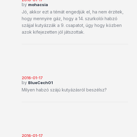
by
mohacsia
Jó, akkor ezt a témát engedjük el, ha nem érzitek,
hogy mennyire gáz, hogy a 14. szurkolói habzó
szájjal kutyázzák a 9. csapatot, úgy hogy közben
azok kifejezetten jól játszottak.
2016-01-17
by
BlueCech01
Milyen habzó szájú kutyázásról beszélsz?
2016-01-17