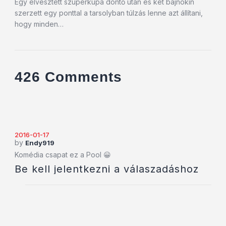
Egy elvesztett szuperkupa döntő után és két bajnokin
szerzett egy ponttal a tarsolyban túlzás lenne azt állítani,
hogy minden…
426 Comments
2016-01-17
by
Endy919
Komédia csapat ez a Pool 😀
Be kell jelentkezni a válaszadáshoz