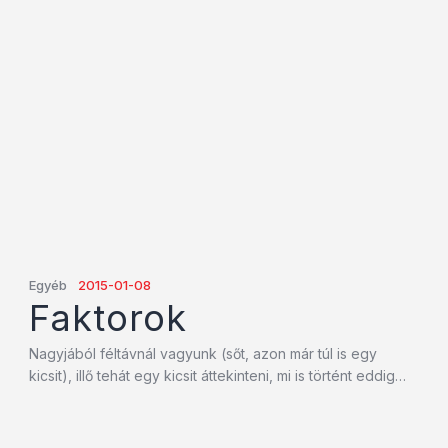
Egyéb
2015-01-08
Faktorok
Nagyjából féltávnál vagyunk (sőt, azon már túl is egy
kicsit), illő tehát egy kicsit áttekinteni, mi is történt eddig…