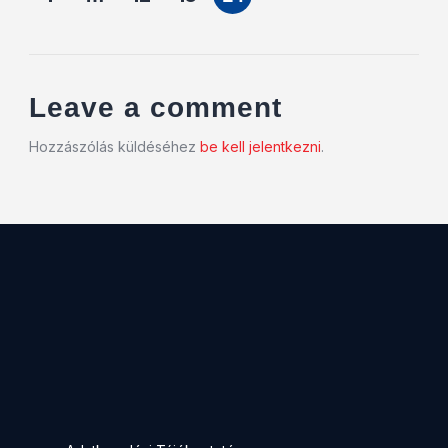
Leave a comment
Hozzászólás küldéséhez
be kell jelentkezni
.