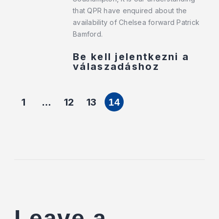
that QPR have enquired about the
availability of Chelsea forward Patrick
Bamford.
Be kell jelentkezni a
válaszadáshoz
1
12
13
…
14
Leave a