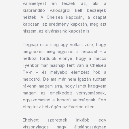
valamelyest én leszek az, aki a
kiábrándító valóságról kell beszéljek
nektek. A Chelsea kapcsán, a csapat
kapcsán, az eredmény kapcsán, meg azt
hiszem, az elvárásaink kapcsán is.
Tegnap este még úgy voltam vele, hogy
megnézem még egyszer a meccset – a
hétközi fordulók előnye, hogy a meccs
ilyenkor már másnap fent van a Chelsea
TV-n – és mélyebb elemzést írok a
meccsről. De ma már nem igazán tudtam
rávenni magam arra, hogy ismét kitegyem
magam az emelkedett vérnyomásnak,
egyszersmind a keserű valóságnak. Épp
elég lesz hétvégén az Everton ellen.
Ehelyett szeretnék inkább egy
viszonylagos nagy általánosságban