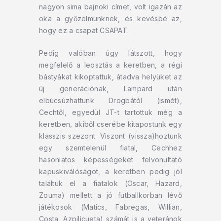
nagyon sima bajnoki címet, volt igazán az
oka a győzelmünknek, és kevésbé az,
hogy ez a csapat CSAPAT.
Pedig valóban úgy látszott, hogy
megfelelő a leosztás a keretben, a régi
bástyákat kikoptattuk, átadva helyüket az
új generációnak, Lampard után
elbúcsúzhattunk Drogbától (ismét),
Cechtől, egyedül JT-t tartottuk még a
keretben, akiből cserébe kitapostunk egy
klasszis szezont. Viszont (vissza)hoztunk
egy szemtelenül fiatal, Cechhez
hasonlatos képességeket felvonultató
kapuskiválóságot, a keretben pedig jól
találtuk el a fiatalok (Oscar, Hazard,
Zouma) mellett a jó futballkorban lévő
játékosok (Matics, Fabregas, Willian,
Costa, Azpilicueta) számát is a veteránok