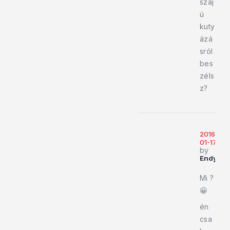
száj
ú
kuty
ázá
sról
bes
zéls
z?
2016-
01-17
by
Endy919
Mi ?
😀
én
csa