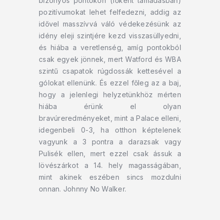
bizonyos pontokon (főként támadásban)
pozitívumokat lehet felfedezni, addig az
idővel masszívvá váló védekezésünk az
idény eleji szintjére kezd visszasüllyedni,
és hiába a veretlenség, amíg pontokból
csak egyek jönnek, mert Watford és WBA
szintű csapatok rúgdossák kettesével a
gólokat ellenünk. És ezzel főleg az a baj,
hogy a jelenlegi helyzetünkhöz mérten
hiába érünk el olyan
bravúreredményeket, mint a Palace elleni,
idegenbeli 0-3, ha otthon képtelenek
vagyunk a 3 pontra a darazsak vagy
Pulisék ellen, mert ezzel csak ássuk a
lövészárkot a 14. hely magasságában,
mint akinek eszében sincs mozdulni
onnan. Johnny No Walker.