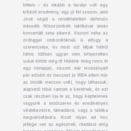
hittem – és inkább a tavalyi volt egy
kifutott eredmény, egy jó fél szezon, amit
José végül a rendíthetetlen defenzív
második félszezonbéli taktikával simán
konvertált sima sikerré. Viszont néha az
ördöggel cimborálóknak is elfogy a
szerencséje, és most ezt látjuk hétről
hétre. Időben ugyan nem kifejezetten
sokat töltött még itt Hiddink (még nincs itt
egy hónapja), viszont már levezényelt
pár edzést és meccset (a WBA elleni már
az ötödik meccse volt), hogy láthassuk,
alapvető hibái vannak a keretnek, és ezt
csak részben írja le az, hogy képtelenek
vagyunk a módszeres és eredményes
védekezésre, támadásra, vagy a taktika
megvalósítására. Kicsit olyan ad hoc
jellege van az egésznek, ráadásul amíg