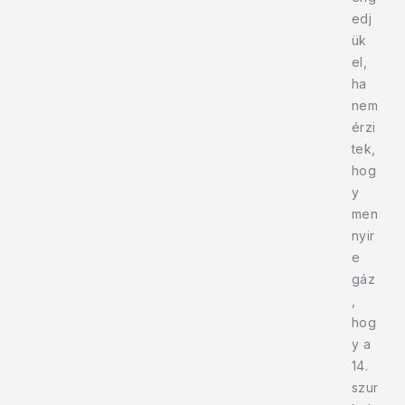
edj
ük
el,
ha
nem
érzi
tek,
hog
y
men
nyir
e
gáz
,
hog
y a
14.
szur