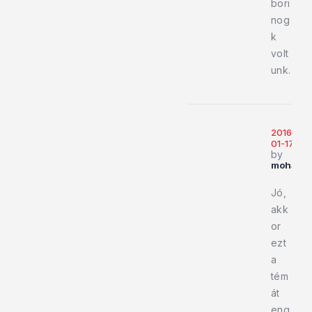
bori
nog
k
volt
unk.
2016-
01-17
by
mohacsi
Jó,
akk
or
ezt
a
tém
át
eng