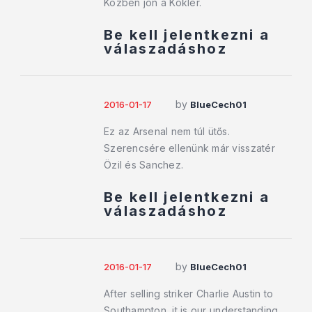
Közben jön a Kókler.
Be kell jelentkezni a
válaszadáshoz
by
2016-01-17
BlueCech01
Ez az Arsenal nem túl ütős.
Szerencsére ellenünk már visszatér
Özil és Sanchez.
Be kell jelentkezni a
válaszadáshoz
by
2016-01-17
BlueCech01
After selling striker Charlie Austin to
Southampton, it is our understanding