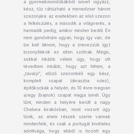
a gyermekmondókákból ismert vigyázz,
kész, tűz ráhúzható a menedzser három
szezonjára: az esetekben az első szezon
a felkészülés, a második a világverés, a
harmadik pedig, amikor minden bedől. Én
nem gondolnám ugyan, hogy így van, de
be kell látnom, hogy a (nevezzük így)
bizonyítékok ez ellen szólnak. Mégis,
sokkal inkább vélem úgy, hogy ott
tévedtem inkább, hogy azt hittem, a
„tavalyi”, előző szezonbéli egy kész,
komplett csapat (dinasztia rulez),
építőkockák a helyén, és 10 évre megvan
a/egy (bajnok) csapat magja ismét. Úgy
tűnt, minden a helyére került a nagy
Chelsea kirakósban, most viszont úgy
tűnik, az elemi részek szerte vannak
mindenfelé, és csak a portugál kivételes
adottsága, hogy ebből is hozott egy