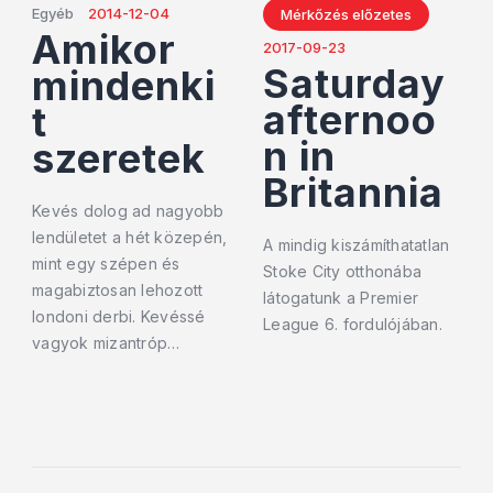
Egyéb
2014-12-04
Mérkőzés előzetes
Amikor
2017-09-23
Saturday
mindenki
afternoo
t
n in
szeretek
Britannia
Kevés dolog ad nagyobb
lendületet a hét közepén,
A mindig kiszámíthatatlan
mint egy szépen és
Stoke City otthonába
magabiztosan lehozott
látogatunk a Premier
londoni derbi. Kevéssé
League 6. fordulójában.
vagyok mizantróp…