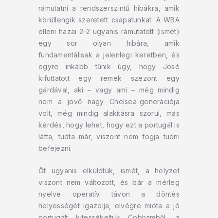
rámutatni a rendszerszintű hibákra, amik
körüllengik szeretett csapatunkat. A WBA
elleni hazai 2-2 ugyanis rámutatott (ismét)
egy sor olyan hibára, amik
fundamentálisak a jelenlegi keretben, és
egyre inkább tűnik úgy, hogy José
kifuttatott egy remek szezont egy
gárdával, aki – vagy ami – még mindig
nem a jövő nagy Chelsea-generációja
volt, még mindig alakításra szorul, más
kérdés, hogy lehet, hogy ezt a portugál is
látta, tudta már, viszont nem fogja tudni
befejezni.
Őt ugyanis elküldtük, ismét, a helyzet
viszont nem változott, és bár a mérleg
nyelve operatív távon a döntés
helyességét igazolja, elvégre mióta a jó
portugált kitessékeltük Cobhamből, a