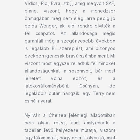
Vidics, Rio, Evra, stb), amíg megvolt SAF,
pláne, viszont, hogy a menedzser
önmagában még nem elég, arra pedig jó
példa Wenger, aki alól rendre elvitték a
fél csapatot. Az állandósága mégis
garantált még a szegényesebb években
is legalább BL szereplést, ami bizonyos
években igencsak bravúrszámba ment. Mi
viszont most egyszerre adtuk fel mindkét
állandóságunkat: a sosemvolt, bár most
lehetett volna edzőit, és a
játékosállománybélit. Csúnyán, de
legalábbis bután hangzik: egy Terry nem
csinál nyarat.
Nyilván a Chelsea jelenlegi állapotában
nem olyan rossz, mint amilyennek a
tabellán lévő helyezése mutatja, viszont
úgy látom most, hogy nem is olyan jó, mint