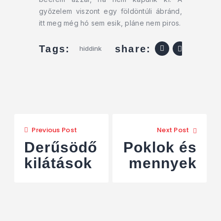
győzelem viszont egy földöntúli ábránd,
itt meg még hó sem esik, pláne nem piros.
share:
Tags:
hiddink
Previous Post
Next Post
Derűsödő
Poklok és
kilátások
mennyek