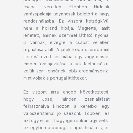
csapat veretlen. Ellenben Hiddink
varázspálcája ugyancsak beletört a nagy
rendcsinálásba. Ez viszont kétségkívül
nem a holland hibája. Megtette, amit
lehetett, aminek szemmel látható nyomai
is vannak, elvégre a csapat veretlen
regnálása alatt. A játék képe cserébe mit
sem változott, és hiába egy-vagy másfél
ember formajavulása, a luck-factor nélkül
velük sem lennének jobb eredményeink,
mint voltak a portugál ittlétekor.
Ez viszont arra enged következtetni,
hogy José, minden zsenialitását
felhasználva kihozott a keretből egy
valószerűtlenül jó szezont. Többen, és
ezt úgy értem, hogy igen sokan úgy vélik,
ez egyben a portugál mágus hibája is, és