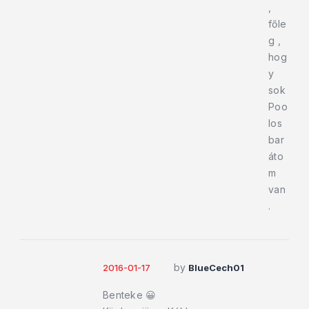
,
főle
g ,
hog
y
sok
Poo
los
bar
áto
m
van
.
by
2016-01-17
BlueCech01
Benteke 😀