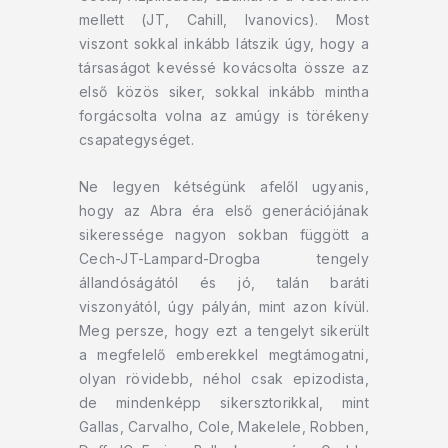
mellett (JT, Cahill, Ivanovics). Most
viszont sokkal inkább látszik úgy, hogy a
társaságot kevéssé kovácsolta össze az
első közös siker, sokkal inkább mintha
forgácsolta volna az amúgy is törékeny
csapategységet.
Ne legyen kétségünk afelől ugyanis,
hogy az Abra éra első generációjának
sikeressége nagyon sokban függött a
Cech-JT-Lampard-Drogba tengely
állandóságától és jó, talán baráti
viszonyától, úgy pályán, mint azon kívül.
Meg persze, hogy ezt a tengelyt sikerült
a megfelelő emberekkel megtámogatni,
olyan rövidebb, néhol csak epizodista,
de mindenképp sikersztorikkal, mint
Gallas, Carvalho, Cole, Makelele, Robben,