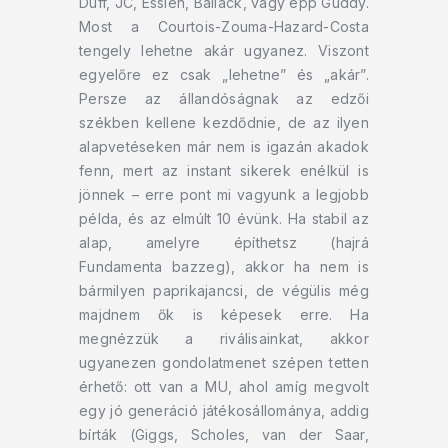
Duff, JC, Essien, Ballack, vagy épp Guddy.
Most a Courtois-Zouma-Hazard-Costa
tengely lehetne akár ugyanez. Viszont
egyelőre ez csak „lehetne” és „akár”.
Persze az állandóságnak az edzői
székben kellene kezdődnie, de az ilyen
alapvetéseken már nem is igazán akadok
fenn, mert az instant sikerek enélkül is
jönnek – erre pont mi vagyunk a legjobb
példa, és az elmúlt 10 évünk. Ha stabil az
alap, amelyre építhetsz (hajrá
Fundamenta bazzeg), akkor ha nem is
bármilyen paprikajancsi, de végülis még
majdnem ők is képesek erre. Ha
megnézzük a riválisainkat, akkor
ugyanezen gondolatmenet szépen tetten
érhető: ott van a MU, ahol amíg megvolt
egy jó generáció játékosállománya, addig
bírták (Giggs, Scholes, van der Saar,