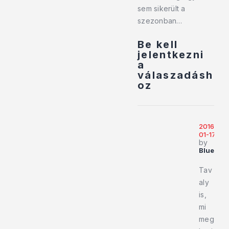
sem sikerült a
szezonban…
Be kell
jelentkezni
a
válaszadásh
oz
2016-
01-17
by
BlueCec
Tav
aly
is,
mi
meg