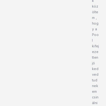
k
köz
ölte
m ,
hog
y a
Poo
l
kifej
eze
tten
jó
ked
ved
tud
nek
em
csin
álni