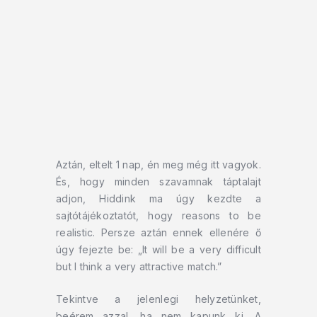
Aztán, eltelt 1 nap, én meg még itt vagyok.
És, hogy minden szavamnak táptalajt
adjon, Hiddink ma úgy kezdte a
sajtótájékoztatót, hogy reasons to be
realistic. Persze aztán ennek ellenére ő
úgy fejezte be: „It will be a very difficult
but I think a very attractive match.”
Tekintve a jelenlegi helyzetünket,
beérem azzal, ha nem kapunk ki. A