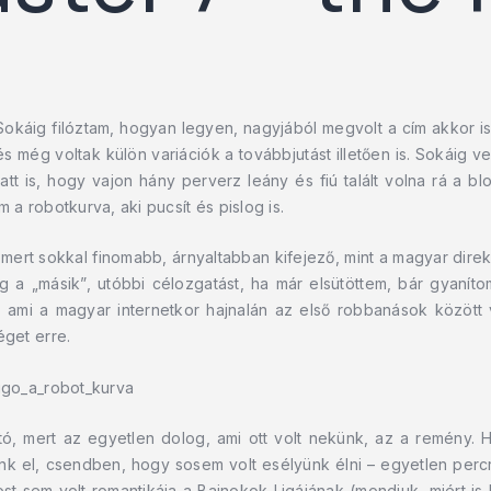
Sokáig filóztam, hogyan legyen, nagyjából megvolt a cím akkor is
és még voltak külön variációk a továbbjutást illetően is. Sokáig 
tt is, hogy vajon hány perverz leány és fiú talált volna rá a bl
a robotkurva, aki pucsít és pislog is.
 mert sokkal finomabb, árnyaltabban kifejező, mint a magyar dir
g a „másik”, utóbbi célozgatást, ha már elsütöttem, bár gyaní
i a magyar internetkor hajnalán az első robbanások között vol
éget erre.
ugo_a_robot_kurva
ó, mert az egyetlen dolog, ami ott volt nekünk, az a remény. H
unk el, csendben, hogy sosem volt esélyünk élni – egyetlen percr
most sem volt romantikája a Bajnokok Ligájának (mondjuk, miért 