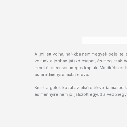
A „mi lett volna, ha”-kba nem megyek bele, te
voltunk a jobban játszó csapat, és még csak 
mindkét meccsen meg is kaptuk. Mindkétszer tu
es eredményre mutat eleve.
Kicsit a gólok közül az elsőre térve (a máso
és mennyire nem jól játszott együtt a védőnégy