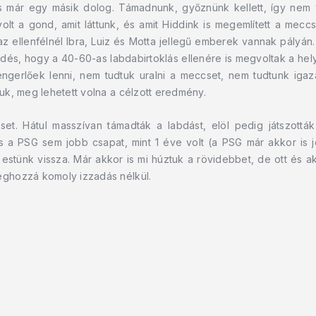
tás már egy másik dolog. Támadnunk, győznünk kellett, így nem 
lt a gond, amit láttunk, és amit Hiddink is megemlített a meccs 
az ellenfélnél Ibra, Luiz és Motta jellegű emberek vannak pályán
dés, hogy a 40-60-as labdabirtoklás ellenére is megvoltak a he
engerlőek lenni, nem tudtuk uralni a meccset, nem tudtunk iga
tjuk, meg lehetett volna a célzott eredmény.
set. Hátul masszívan támadták a labdást, elöl pedig játszottá
s a PSG sem jobb csapat, mint 1 éve volt (a PSG már akkor is 
 estünk vissza. Már akkor is mi húztuk a rövidebbet, de ott és 
méghozzá komoly izzadás nélkül.