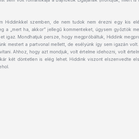
 Hiddinkkel szemben, de nem tudok nem érezni egy kis elég
 meg a „mert ha, akkor” jellegű kommenteket, úgysem győztök me
t igaz. Mondhatjuk persze, hogy megpróbáltuk, Hiddink megprób
nk mestert a partvonal mellett, de esélyünk így sem igazán vol
vítani. Ahhoz, hogy azt mondjuk, volt értelme idehozni, volt értelm
akár két döntetlen is elég lehet. Hiddink viszont elszenvedte els
ehol.