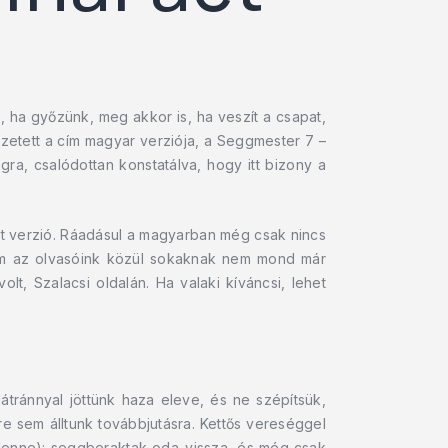
, ha győzünk, meg akkor is, ha veszít a csapat,
vezetett a cím magyar verziója, a Seggmester 7 –
ogra, csalódottan konstatálva, hogy itt bizony a
ekt verzió. Ráadásul a magyarban még csak nincs
tom az olvasóink közül sokaknak nem mond már
t, Szalacsi oldalán. Ha valaki kíváncsi, lehet
átránnyal jöttünk haza eleve, és ne szépítsük,
e sem álltunk továbbjutásra. Kettős vereséggel
is lenne): seggberaktak oda-vissza, és még csak