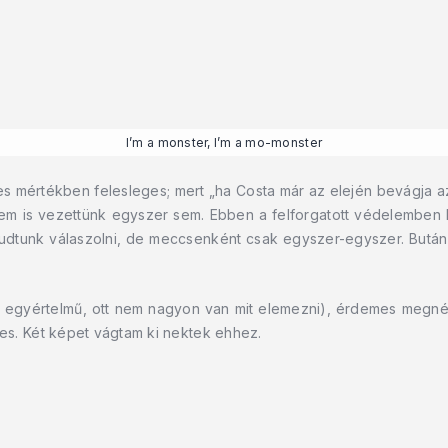
I’m a monster, I’m a mo-monster
ljes mértékben felesleges; mert „ha Costa már az elején bevágja
nem is vezettünk egyszer sem. Ebben a felforgatott védelemben
dtunk válaszolni, de meccsenként csak egyszer-egyszer. Bután ha
dik egyértelmű, ott nem nagyon van mit elemezni), érdemes megn
es. Két képet vágtam ki nektek ehhez.