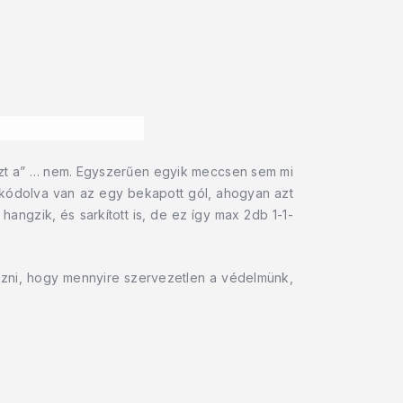
 azt a” … nem. Egyszerűen egyik meccsen sem mi
 kódolva van az egy bekapott gól, ahogyan azt
ngzik, és sarkított is, de ez így max 2db 1-1-
ézni, hogy mennyire szervezetlen a védelmünk,