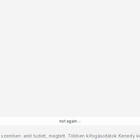
not again…
zemben: amit tudott, megtett. Többen kifogásoltátok Kenedy kez