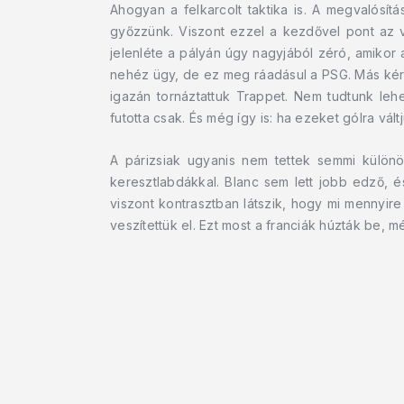
Ahogyan a felkarcolt taktika is. A megvalósí
győzzünk. Viszont ezzel a kezdővel pont az vo
jelenléte a pályán úgy nagyjából zéró, amikor 
nehéz ügy, de ez meg ráadásul a PSG. Más kér
igazán tornáztattuk Trappet. Nem tudtunk leh
futotta csak. És még így is: ha ezeket gólra vál
A párizsiak ugyanis nem tettek semmi különö
keresztlabdákkal. Blanc sem lett jobb edző, é
viszont kontrasztban látszik, hogy mi mennyire
veszítettük el. Ezt most a franciák húzták be, 