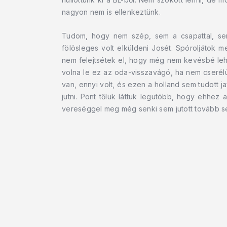
nagyon nem is ellenkeztünk.
Tudom, hogy nem szép, sem a csapattal, sem
fölösleges volt elküldeni Josét. Spóroljátok
nem felejtsétek el, hogy még nem kevésbé lehe
volna le ez az oda-visszavágó, ha nem cserélü
van, ennyi volt, és ezen a holland sem tudott ja
jutni. Pont tőlük láttuk legutóbb, hogy ehhez 
vereséggel meg még senki sem jutott tovább s