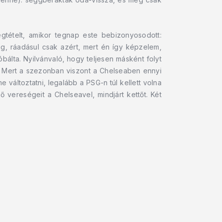
tételt, amikor tegnap este bebizonyosodott:
g, ráadásul csak azért, mert én így képzelem,
álta. Nyilvánvaló, hogy teljesen másként folyt
t. Mert a szezonban viszont a Chelseaben ennyi
e változtatni, legalább a PSG-n túl kellett volna
ő vereségeit a Chelseavel, mindjárt kettőt. Két