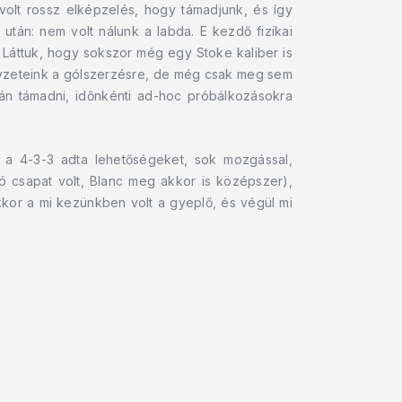
volt rossz elképzelés, hogy támadjunk, és így
után: nem volt nálunk a labda. E kezdő fizikai
. Láttuk, hogy sokszor még egy Stoke kaliber is
lyzeteink a gólszerzésre, de még csak meg sem
zán támadni, időnkénti ad-hoc próbálkozásokra
k a 4-3-3 adta lehetőségeket, sok mozgással,
jó csapat volt, Blanc meg akkor is középszer),
akkor a mi kezünkben volt a gyeplő, és végül mi