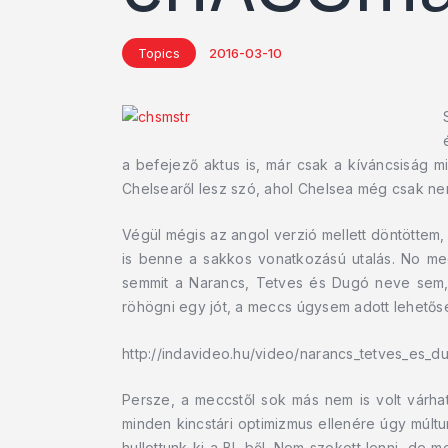
Topics
2016-03-10
a befejező aktus is, már csak a kíváncsiság mia
Chelsearől lesz szó, ahol Chelsea még csak nem 
Végül mégis az angol verzió mellett döntöttem,
is benne a sakkos vonatkozású utalás. No me
semmit a Narancs, Tetves és Dugó neve sem, am
röhögni egy jót, a meccs úgysem adott lehetős
http://indavideo.hu/video/narancs_tetves_es_d
Persze, a meccstől sok más nem is volt várhat
minden kincstári optimizmus ellenére úgy múlt
hullottunk ki a BL-ből. Nem szokott lenni, de 