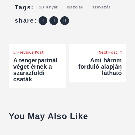
Tags:
2014 nyár
igazolás
szavazás
share:
Previous Post
Next Post
A tengerpartnál
Ami három
véget érnek a
forduló alapján
szárazföldi
látható
csaták
You May Also Like