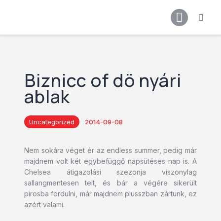
Főoldal
Podcast
Cikkek
Premier League 26/27
Biznicc of dö nyári
Férfi Csapat
ablak
Női Csapat
Szurkolói klub
Uncategorized
2014-09-08
Nem sokára véget ér az endless summer, pedig már
majdnem volt két egybefüggő napsütéses nap is. A
Chelsea átigazolási szezonja viszonylag
sallangmentesen telt, és bár a végére sikerült
pirosba fordulni, már majdnem plusszban zártunk, ez
azért valami.