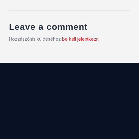
Leave a comment
Hozzászólás küldéséhez
be kell jelentkezni
.