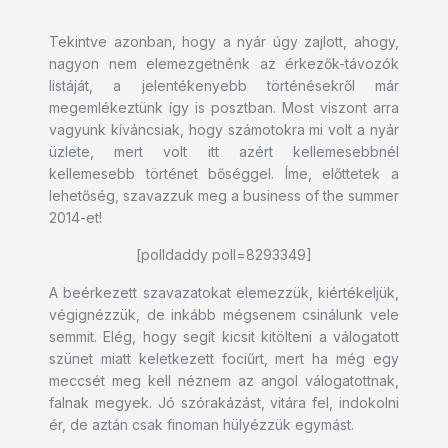
Tekintve azonban, hogy a nyár úgy zajlott, ahogy,
nagyon nem elemezgetnénk az érkezők-távozók
listáját, a jelentékenyebb történésekről már
megemlékeztünk így is posztban. Most viszont arra
vagyunk kíváncsiak, hogy számotokra mi volt a nyár
üzlete, mert volt itt azért kellemesebbnél
kellemesebb történet bőséggel. Íme, előttetek a
lehetőség, szavazzuk meg a business of the summer
2014-et!
[polldaddy poll=8293349]
A beérkezett szavazatokat elemezzük, kiértékeljük,
végignézzük, de inkább mégsenem csinálunk vele
semmit. Elég, hogy segít kicsit kitölteni a válogatott
szünet miatt keletkezett fociűrt, mert ha még egy
meccsét meg kell néznem az angol válogatottnak,
falnak megyek. Jó szórakázást, vitára fel, indokolni
ér, de aztán csak finoman hülyézzük egymást.