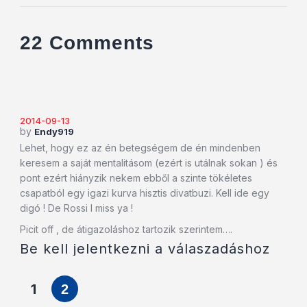
22 Comments
2014-09-13
by
Endy919
Lehet, hogy ez az én betegségem de én mindenben
keresem a saját mentalitásom (ezért is utálnak sokan ) és
pont ezért hiányzik nekem ebből a szinte tökéletes
csapatból egy igazi kurva hisztis divatbuzi. Kell ide egy
digó ! De Rossi I miss ya !
Picit off , de átigazoláshoz tartozik szerintem….
Be kell jelentkezni a válaszadáshoz
1
2