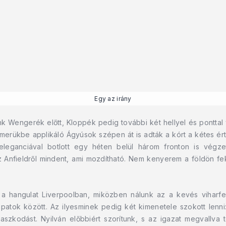
Egy az irány
nk Wengerék előtt, Kloppék pedig további két hellyel és pontta
ímerükbe applikáló Ágyúsok szépen át is adták a kórt a kétes é
eleganciával botlott egy héten belül három fronton is végz
 Anfieldről mindent, ami mozdítható. Nem kenyerem a földön fek
a hangulat Liverpoolban, miközben nálunk az a kevés viharfel
patok között. Az ilyesminek pedig két kimenetele szokott lenni
zkodást. Nyilván előbbiért szorítunk, s az igazat megvallva t