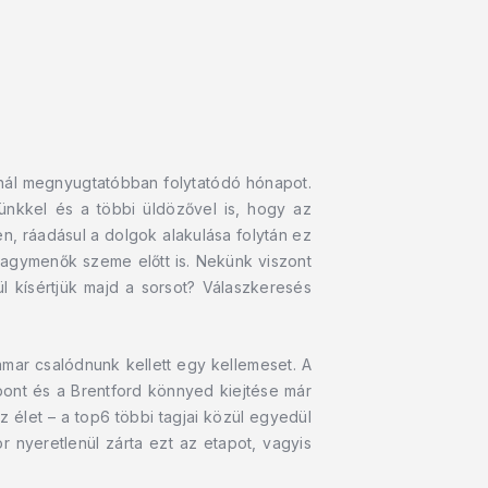
nnál megnyugtatóbban folytatódó hónapot.
ünkkel és a többi üldözővel is, hogy az
n, ráadásul a dolgok alakulása folytán ez
nagymenők szeme előtt is. Nekünk viszont
 kísértjük majd a sorsot? Válaszkeresés
amar csalódnunk kellett egy kellemeset. A
 pont és a Brentford könnyed kiejtése már
 élet – a top6 többi tagjai közül egyedül
r nyeretlenül zárta ezt az etapot, vagyis