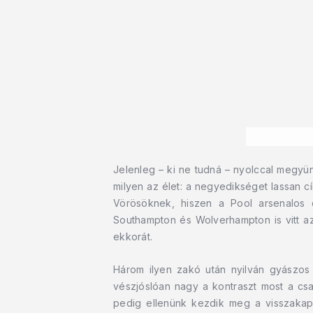
Jelenleg – ki ne tudná – nyolccal megyü
milyen az élet: a negyedikséget lassan c
Vörösöknek, hiszen a Pool arsenalos 
Southampton és Wolverhampton is vitt az
ekkorát.
Három ilyen zakó után nyilván gyászos 
vészjóslóan nagy a kontraszt most a csa
pedig ellenünk kezdik meg a visszakapas