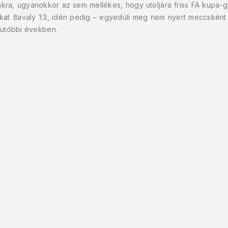
ra, ugyanokkor az sem mellékes, hogy utoljára friss FA kupa-g
kat (tavaly 1:3, idén pedig – egyedüli meg nem nyert meccsként 
 utóbbi években.