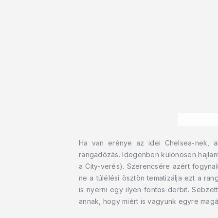
Ha van erénye az idei Chelsea-nek, a
rangadózás. Idegenben különösen hajlamos
a City-verés). Szerencsére azért fogyn
ne a túlélési ösztön tematizálja ezt a r
is nyerni egy ilyen fontos derbit. Sebz
annak, hogy miért is vagyunk egyre magán