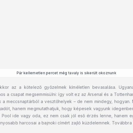
Pár kellemetlen percet még tavaly is sikerült okoznunk
kkor az a kötelező győzelmek kíméletlen bevasalása. Ugyana
 a csapat megsemmisülni: így volt ez az Arsenal és a Tottenham
ak a meccsnaptárból a vesztőhelyek – de nem mindegy, hogyan. 
angadót, hanem megmutathatjuk, hogy képesek vagyunk idegenben 
ett Pool ide vagy oda, ez nem csak jól eső érzés lenne, hanem 
yosabb harcosai a bajnoki címért zajló küzdelemnek. Továbbra i