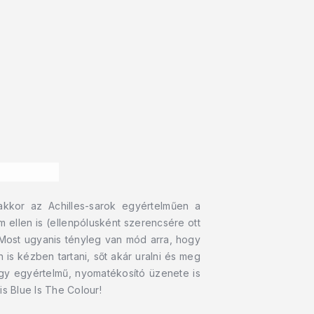
kkor az Achilles-sarok egyértelműen a
 ellen is (ellenpólusként szerencsére ott
Most ugyanis tényleg van mód arra, hogy
is kézben tartani, sőt akár uralni és meg
egy egyértelmű, nyomatékosító üzenete is
s Blue Is The Colour!