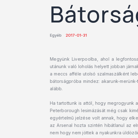
Bátorsá
Egyéb
2017-01-31
Megyünk Liverpoolba, ahol a legfontosa
utánunk való loholás helyett jobban járn
a meccs afféle utolsó szalmaszálként le
bátorságpróba mindez: akarunk-merünk-t
alább.
Ha tartottunk is attól, hogy megrogyunk 
Peterborough lesimázását még csak kimért
egyértelmű jelzése volt annak, hogy elke
az Arsenal hozta szintén hibátlanul az e
nem hogy nem jöttek a nyakunkra üldözőin