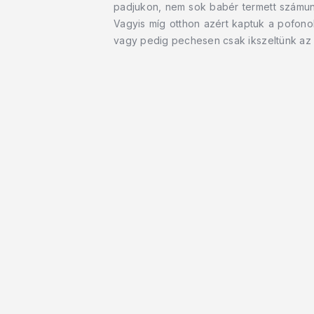
padjukon, nem sok babér termett számunk
Vagyis míg otthon azért kaptuk a pofono
vagy pedig pechesen csak ikszeltünk az