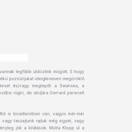
l vannak legfőbb üldözőnk mögött. S hogy
rtékű pozíciójukat ideiglenesen megöröklő
eteset és/vagy meglepőt: a Swansea, a
vőbe rúgni, de utoljára Gerrard perecelt
hő is tovaillanóban van, vagyis már-már
: vagy taszajtunk rajtuk még egyet, vagy
ényleg jók a kilátások. Mióta Klopp ül a