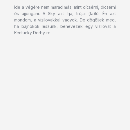
Ide a végére nem marad más, mint dícsérni, dícsérni
és ujjongani. A Sky azt írja, trójai (fa)ló. Én azt
mondom, a vízilovakkal vagyok. De dögöljek meg,
ha bajnokok leszünk, benevezek egy vízilovat a
Kentucky Derby-re.