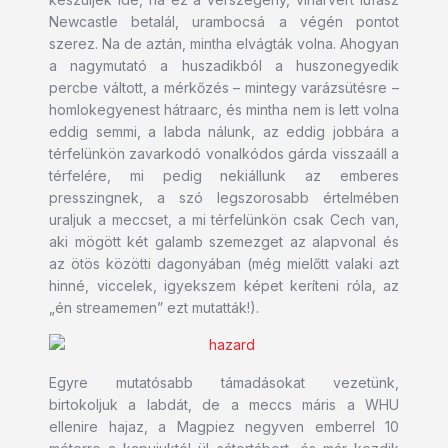
Newcastle betalál, urambocsá a végén pontot
szerez. Na de aztán, mintha elvágták volna. Ahogyan
a nagymutató a huszadikból a huszonegyedik
percbe váltott, a mérkőzés – mintegy varázsütésre –
homlokegyenest hátraarc, és mintha nem is lett volna
eddig semmi, a labda nálunk, az eddig jobbára a
térfelünkön zavarkodó vonalkódos gárda visszaáll a
térfelére, mi pedig nekiállunk az emberes
presszingnek, a szó legszorosabb értelmében
uraljuk a meccset, a mi térfelünkön csak Cech van,
aki mögött két galamb szemezget az alapvonal és
az ötös közötti dagonyában (még mielőtt valaki azt
hinné, viccelek, igyekszem képet keríteni róla, az
„én streamemen” ezt mutatták!).
Egyre mutatósabb támadásokat vezetünk,
birtokoljuk a labdát, de a meccs máris a WHU
ellenire hajaz, a Magpiez negyven emberrel 10