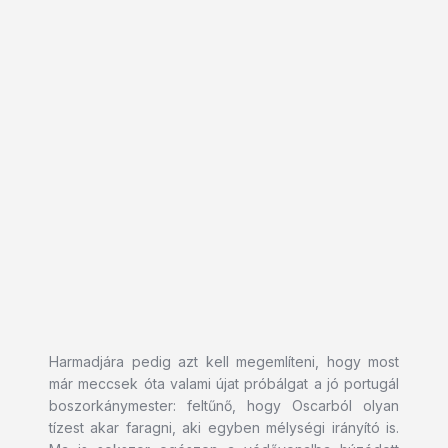
Harmadjára pedig azt kell megemlíteni, hogy most
már meccsek óta valami újat próbálgat a jó portugál
boszorkánymester: feltűnő, hogy Oscarból olyan
tízest akar faragni, aki egyben mélységi irányító is.