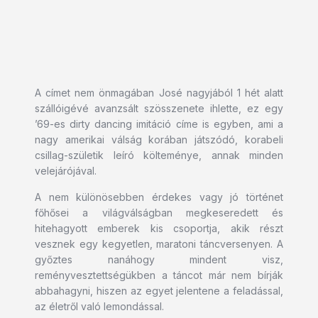
A címet nem önmagában José nagyjából 1 hét alatt
szállóigévé avanzsált szösszenete ihlette, ez egy
’69-es dirty dancing imitáció címe is egyben, ami a
nagy amerikai válság korában játszódó, korabeli
csillag-születik leíró költeménye, annak minden
velejárójával.
A nem különösebben érdekes vagy jó történet
főhősei a világválságban megkeseredett és
hitehagyott emberek kis csoportja, akik részt
vesznek egy kegyetlen, maratoni táncversenyen. A
győztes nanáhogy mindent visz,
reményvesztettségükben a táncot már nem bírják
abbahagyni, hiszen az egyet jelentene a feladással,
az életről való lemondással.