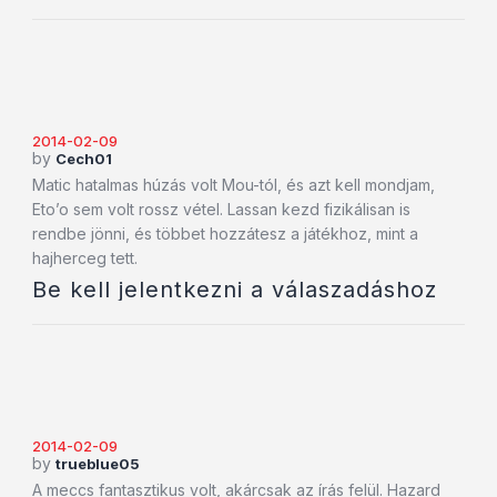
2014-02-09
by
Cech01
Matic hatalmas húzás volt Mou-tól, és azt kell mondjam,
Eto’o sem volt rossz vétel. Lassan kezd fizikálisan is
rendbe jönni, és többet hozzátesz a játékhoz, mint a
hajherceg tett.
Be kell jelentkezni a válaszadáshoz
2014-02-09
by
trueblue05
A meccs fantasztikus volt, akárcsak az írás felül. Hazard