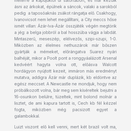
méterre a kapujuktól ül sátortábort, és már kezdik
ásni az árkokat, épülnek a sáncok, valaki a sarokból
pedig a taposóaknás zsákot rángatja elő. Csakhogy,
Ivanovicsot nem lehet megállítani, a City meccs hőse
ismét villan: Ázár-Iva-Ázár összjáték végén megtörik
a jég: a belga jobbról a bal hosszúba vágja a labdát.
Mintaszerű, meseszép, elélvezős, szipi-szupi, 1-0.
Miközben az élelmes nethuszárok már bőszen
gyártják a mémeket, előrángatva Suarez nyári
balhéját, mikor a Poolt pont a ronggyáalázott Arsenal
kedvéért hagyta volna ott, előásva Walcott
hordágyon nyújtott kezeit, immáron más eredményt
mutatva, addigra Ázár már duplázik, kb eldöntve az
egész meccset. A Newcastle ne mondjuk, hogy nem
próbálkozott volna, bár meg sem kíséreltek bejutni a
16-osunkon belülre, tüzeltek, mint bolond molnár a
lisztet, de ami kapura tartott is, Cech kb fél kézzel
fogta, miközben még pacsizott egyet a
galambokkal.
Luizt viszont elő kell venni, mert két brazil volt ma,