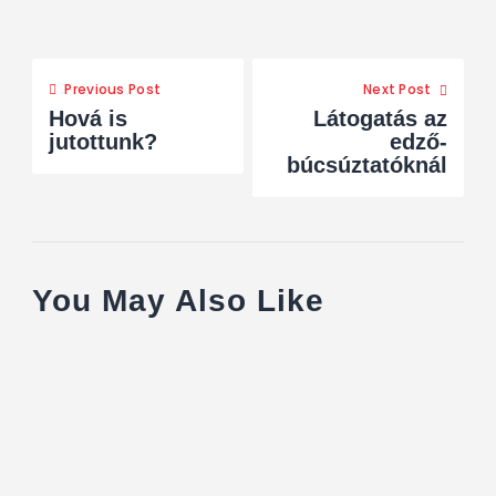
Previous Post
Next Post
Hová is
Látogatás az
jutottunk?
edző-
búcsúztatóknál
You May Also Like