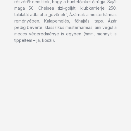
részéről: nem titok, hogy a büntetőinket ő rúgja. Saját
maga 50. Chelsea tizi-gólját, klubkarrierje 250.
találatát adta át a „jövőnek”, Ázárnak a mesterhármas
reményében. Kalapemelés, főhajtás, taps. Ázár
pedig beverte, klasszikus mesterhármas, ami végül a
meccs végeredménye is egyben (hmm, mennyit is
tippeltem – ja, köszi).