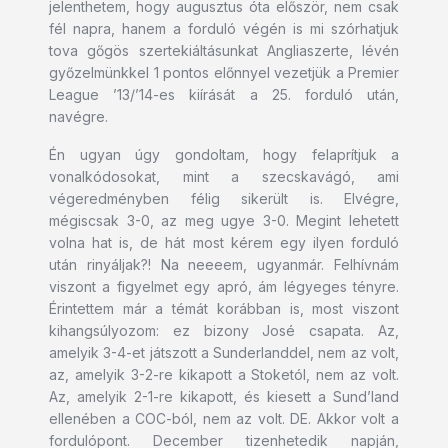
jelenthetem, hogy augusztus óta először, nem csak
fél napra, hanem a forduló végén is mi szórhatjuk
tova gőgös szertekiáltásunkat Angliaszerte, lévén
győzelmünkkel 1 pontos előnnyel vezetjük a Premier
League ’13/’14-es kiírását a 25. forduló után,
navégre.
Én ugyan úgy gondoltam, hogy felaprítjuk a
vonalkódosokat, mint a szecskavágó, ami
végeredményben félig sikerült is. Elvégre,
mégiscsak 3-0, az meg ugye 3-0. Megint lehetett
volna hat is, de hát most kérem egy ilyen forduló
után rinyáljak?! Na neeeem, ugyanmár. Felhívnám
viszont a figyelmet egy apró, ám légyeges tényre.
Érintettem már a témát korábban is, most viszont
kihangsúlyozom: ez bizony José csapata. Az,
amelyik 3-4-et játszott a Sunderlanddel, nem az volt,
az, amelyik 3-2-re kikapott a Stoketól, nem az volt.
Az, amelyik 2-1-re kikapott, és kiesett a Sund’land
ellenében a COC-ból, nem az volt. DE. Akkor volt a
fordulópont. December tizenhetedik napján,