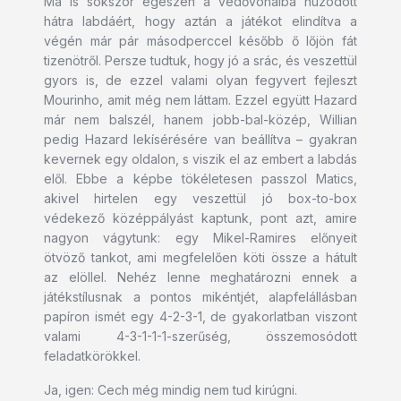
Ma is sokszor egészen a védővonalba húzódott
hátra labdáért, hogy aztán a játékot elindítva a
végén már pár másodperccel később ő lőjön fát
tizenötről. Persze tudtuk, hogy jó a srác, és veszettül
gyors is, de ezzel valami olyan fegyvert fejleszt
Mourinho, amit még nem láttam. Ezzel együtt Hazard
már nem balszél, hanem jobb-bal-közép, Willian
pedig Hazard lekísérésére van beállítva – gyakran
kevernek egy oldalon, s viszik el az embert a labdás
elől. Ebbe a képbe tökéletesen passzol Matics,
akivel hirtelen egy veszettül jó box-to-box
védekező középpályást kaptunk, pont azt, amire
nagyon vágytunk: egy Mikel-Ramires előnyeit
ötvöző tankot, ami megfelelően köti össze a hátult
az elöllel. Nehéz lenne meghatározni ennek a
játékstílusnak a pontos mikéntjét, alapfelállásban
papíron ismét egy 4-2-3-1, de gyakorlatban viszont
valami 4-3-1-1-1-szerűség, összemosódott
feladatkörökkel.
Ja, igen: Cech még mindig nem tud kirúgni.