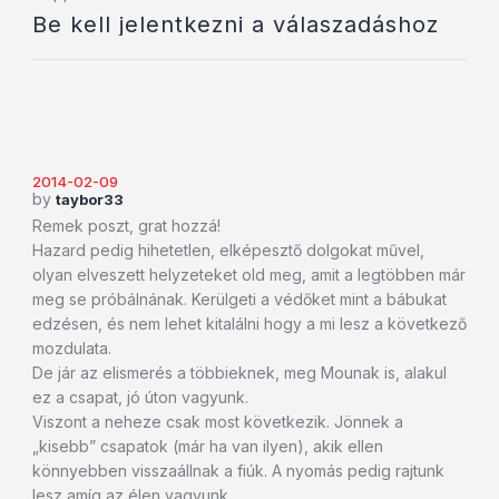
Be kell jelentkezni a válaszadáshoz
2014-02-09
by
taybor33
Remek poszt, grat hozzá!
Hazard pedig hihetetlen, elképesztő dolgokat művel,
olyan elveszett helyzeteket old meg, amit a legtöbben már
meg se próbálnának. Kerülgeti a védőket mint a bábukat
edzésen, és nem lehet kitalálni hogy a mi lesz a következő
mozdulata.
De jár az elismerés a többieknek, meg Mounak is, alakul
ez a csapat, jó úton vagyunk.
Viszont a neheze csak most következik. Jönnek a
„kisebb” csapatok (már ha van ilyen), akik ellen
könnyebben visszaállnak a fiúk. A nyomás pedig rajtunk
lesz amíg az élen vagyunk.