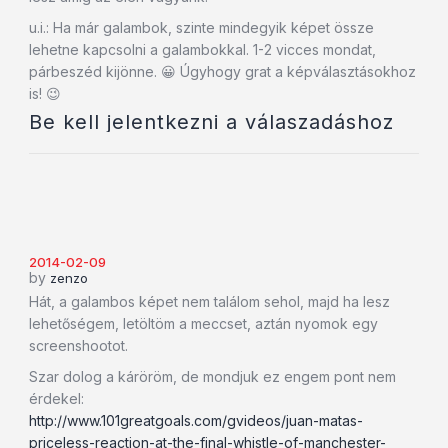
u.i.: Ha már galambok, szinte mindegyik képet össze
lehetne kapcsolni a galambokkal. 1-2 vicces mondat,
párbeszéd kijönne. 😀 Úgyhogy grat a képválasztásokhoz
is! 😉
Be kell jelentkezni a válaszadáshoz
2014-02-09
by
zenzo
Hát, a galambos képet nem találom sehol, majd ha lesz
lehetőségem, letöltöm a meccset, aztán nyomok egy
screenshootot.
Szar dolog a káröröm, de mondjuk ez engem pont nem
érdekel:
http://www.101greatgoals.com/gvideos/juan-matas-
priceless-reaction-at-the-final-whistle-of-manchester-