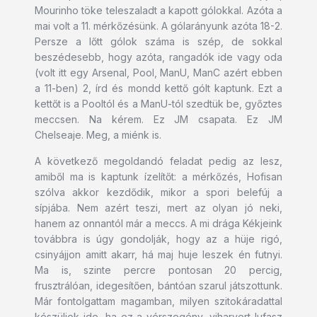
Mourinho töke teleszaladt a kapott gólokkal. Azóta a
mai volt a 11. mérkőzésünk. A gólarányunk azóta 18-2.
Persze a lőtt gólok száma is szép, de sokkal
beszédesebb, hogy azóta, rangadók ide vagy oda
(volt itt egy Arsenal, Pool, ManU, ManC azért ebben
a 11-ben) 2, írd és mondd kettő gólt kaptunk. Ezt a
kettőt is a Pooltól és a ManU-tól szedtük be, győztes
meccsen. Na kérem. Ez JM csapata. Ez JM
Chelseaje. Meg, a miénk is.
A következő megoldandó feladat pedig az lesz,
amiből ma is kaptunk ízelítőt: a mérkőzés, Hofisan
szólva akkor kezdődik, mikor a spori belefúj a
sípjába. Nem azért teszi, mert az olyan jó neki,
hanem az onnantól már a meccs. A mi drága Kékjeink
továbbra is úgy gondolják, hogy az a hüje rigó,
csinyájjon amitt akarr, há maj huje leszek én futnyi.
Ma is, szinte percre pontosan 20 percig,
frusztrálóan, idegesítően, bántóan szarul játszottunk.
Már fontolgattam magamban, milyen szitokáradattal
készüljek ide, ha ez a vérszegény, viharvert lufasz