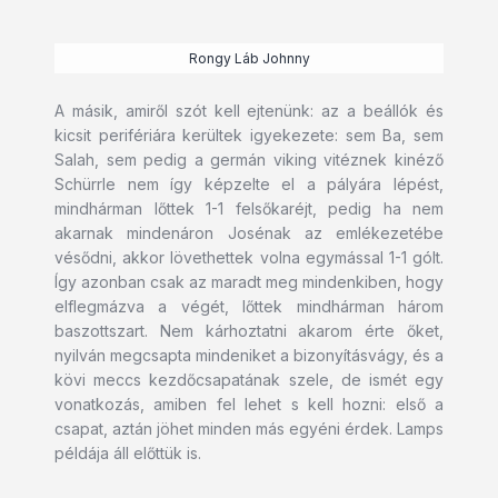
Rongy Láb Johnny
A másik, amiről szót kell ejtenünk: az a beállók és
kicsit perifériára kerültek igyekezete: sem Ba, sem
Salah, sem pedig a germán viking vitéznek kinéző
Schürrle nem így képzelte el a pályára lépést,
mindhárman lőttek 1-1 felsőkaréjt, pedig ha nem
akarnak mindenáron Josénak az emlékezetébe
vésődni, akkor lövethettek volna egymással 1-1 gólt.
Így azonban csak az maradt meg mindenkiben, hogy
elflegmázva a végét, lőttek mindhárman három
baszottszart. Nem kárhoztatni akarom érte őket,
nyilván megcsapta mindeniket a bizonyításvágy, és a
kövi meccs kezdőcsapatának szele, de ismét egy
vonatkozás, amiben fel lehet s kell hozni: első a
csapat, aztán jöhet minden más egyéni érdek. Lamps
példája áll előttük is.