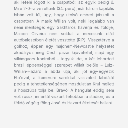
aki lefelé lógott ki a csapatból: az egyik pedig ő.
Mire 2-0-ra vezettünk (34. perc), már három kapitális
hibán volt túl, úgy, hogy utolsó embert játszott a
csapatban. A másik Willian volt, neki legalább van
némi mentsége: egy Sakhtaros haverja és földije,
Maicon Oliveira nem sokkal a meccsünk előtt
autóbalesetben életét vesztette (RIP). Visszatérve a
gólhoz, éppen egy majdnem-Newcastle helyzetet
akadályoz meg Cech pazar kijövetellel, majd egy
villámgyors kontrából – tegyük ide, a két lehordott
brazil éppenséggel szerepet vállalt belőle – Luiz-
Willian-Hazard a labda útja, aki jól egy-egyezik
Eto’oval, a kameruni sarokkal visszatett labdáját
pedig a tehetetlenségében mozdulatlan Krul mellett
a hosszúba tolja be. Bravó! A hangulat eddig sem
volt rossz, innentől viszont felrobban a stadion, és a
félidő végéig főleg José és Hazard éltetését hallani.