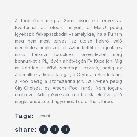
A fordulóban még a Spurs csocsózik egyet az
Evertonnal az ötödik helyért, a ManU pedig
igyekszik felkapaszkodni valamelyikre, ha a Fulham
még nem most tervezi az utolsó helyről való
menekülés megkezdését. Aztán kettőt pislogunk, és
máris hétközi fordulóval örvendeztet meg
bennünket a PL, lévén a hétvégén FA-Kupa jön. Míg
mi kedden a WBA vendégei leszünk, addig az
Arsenalhoz a ManU látogat, a Cityhez a Sunderland,
a Pool pedig a szomszédba jön. Az FA-ben pedig
City-Chelsea, és Arsenal-Pool ismét. Nem fogunk
unatkozni. Addig élvezzük ki a tabella elejével járó
megkülönböztetett figyelmet. Top of the… three.
Tags:
event
share: