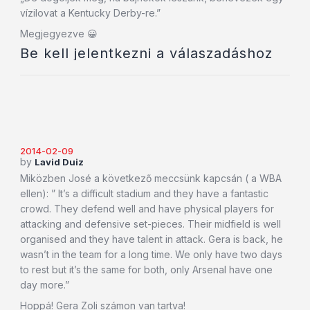
vízilovat a Kentucky Derby-re.”
Megjegyezve 😀
Be kell jelentkezni a válaszadáshoz
2014-02-09
by
Lavid Duiz
Miközben José a következő meccsünk kapcsán ( a WBA
ellen): ” It’s a difficult stadium and they have a fantastic
crowd. They defend well and have physical players for
attacking and defensive set-pieces. Their midfield is well
organised and they have talent in attack. Gera is back, he
wasn’t in the team for a long time. We only have two days
to rest but it’s the same for both, only Arsenal have one
day more.”
Hoppá! Gera Zoli számon van tartva!