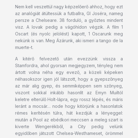
Nem kell veszettül nagy képzelőerő ahhoz, hogy ezt
az analógiát átültessük a futballra, GI Joséra, nameg
persze a Chelseare. 38 forduló, a győztes mindent
visz. A lovak pedig a vágóhídon végzik. A film 1
Oscart (és nyolc jelölést) kapott, 1 Oscarunk meg
nekünk is van. Meg Ázárunk, aki ismeri a tango de la
muerte-t.
A kitérő felvezető után evezzünk vissza a
Stamfordra, ahol gyorsan megjegyzem, tényleg nem
ártott volna néha egy evező, a közeli képeken
néhasokszor igen jól látszott, hogy a gyepszőnyeg
az már alig gyep, és semmiképpen sem szőnyeg,
viszont sokkal inkább hasonlít az Emyn Muiltól
keletre elterülő Holt-lápra, egy rossz lépés, és máris
leránt a mocsár… node hogy kitörjünk a hasonlatok
rémes kerítésén túlra, hát kezdjük a lényeggel:
miután a Pool az ebédkori meccsen a meleg szart is
kiverte Wengerékből, a City pedig velünk
egyidőben játszott Chelsea-Westhameset, örömmel