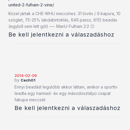
united-2-fulham-2-vine/
Közel jártak a CHE-WHU meccshez. 31 lövés / 9 kapura, 10
szöglet, 75-25% labdabirtoklás, 649 passz, 81(!) beadás
(egyből sem lett gól) —- ManU-Fulham 2:2 🙂
Be kell jelentkezni a válaszadáshoz
2014-02-09
by
Cech01
Ennyi beadást legutóbb akkor láttam, amikor a sporttv
leadta egy harmad- és egy másodosztályú csapat
fakupa meccsét.
Be kell jelentkezni a válaszadáshoz