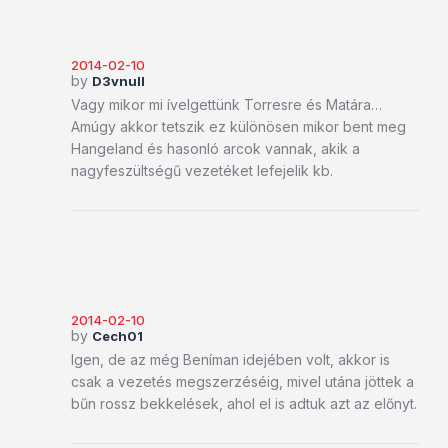
2014-02-10
by
D3vnull
Vagy mikor mi ívelgettünk Torresre és Matára…
Amúgy akkor tetszik ez különösen mikor bent meg
Hangeland és hasonló arcok vannak, akik a
nagyfeszültségű vezetéket lefejelik kb.
2014-02-10
by
Cech01
Igen, de az még Beníman idejében volt, akkor is
csak a vezetés megszerzéséig, mivel utána jöttek a
bűn rossz bekkelések, ahol el is adtuk azt az előnyt.