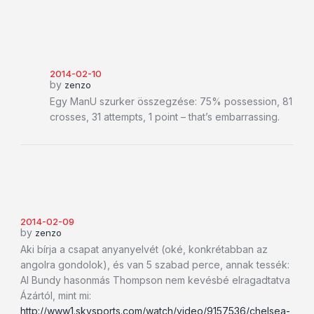
2014-02-10
by
zenzo
Egy ManU szurker összegzése: 75% possession, 81
crosses, 31 attempts, 1 point – that’s embarrassing.
2014-02-09
by
zenzo
Aki bírja a csapat anyanyelvét (oké, konkrétabban az
angolra gondolok), és van 5 szabad perce, annak tessék:
Al Bundy hasonmás Thompson nem kevésbé elragadtatva
Ázártól, mint mi:
http://www1.skysports.com/watch/video/9157536/chelsea-