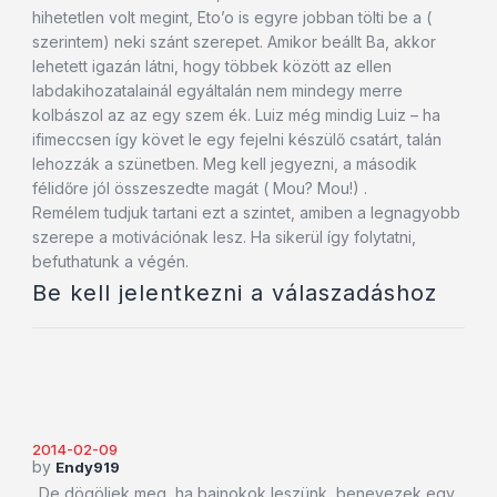
hihetetlen volt megint, Eto’o is egyre jobban tölti be a (
szerintem) neki szánt szerepet. Amikor beállt Ba, akkor
lehetett igazán látni, hogy többek között az ellen
labdakihozatalainál egyáltalán nem mindegy merre
kolbászol az az egy szem ék. Luiz még mindig Luiz – ha
ifimeccsen így követ le egy fejelni készülő csatárt, talán
lehozzák a szünetben. Meg kell jegyezni, a második
félidőre jól összeszedte magát ( Mou? Mou!) .
Remélem tudjuk tartani ezt a szintet, amiben a legnagyobb
szerepe a motivációnak lesz. Ha sikerül így folytatni,
befuthatunk a végén.
Be kell jelentkezni a válaszadáshoz
2014-02-09
by
Endy919
„De dögöljek meg, ha bajnokok leszünk, benevezek egy