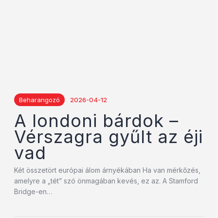
Beharangozó
2026-04-12
A londoni bárdok –
Vérszagra gyűlt az éji
vad
Két összetört európai álom árnyékában Ha van mérkőzés,
amelyre a „tét” szó önmagában kevés, ez az. A Stamford
Bridge-en…