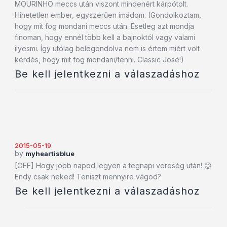
MOURINHO meccs után viszont mindenért kárpótolt.
Hihetetlen ember, egyszerűen imádom. (Gondolkoztam,
hogy mit fog mondani meccs után. Esetleg azt mondja
finoman, hogy ennél több kell a bajnoktól vagy valami
ilyesmi. Így utólag belegondolva nem is értem miért volt
kérdés, hogy mit fog mondani/tenni. Classic José!)
Be kell jelentkezni a válaszadáshoz
2015-05-19
by
myheartisblue
[OFF] Hogy jobb napod legyen a tegnapi vereség után! 😉
Endy csak neked! Teniszt mennyire vágod?
Be kell jelentkezni a válaszadáshoz