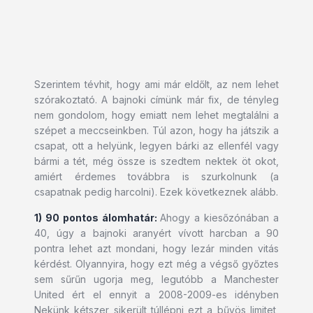
Szerintem tévhit, hogy ami már eldőlt, az nem lehet
szórakoztató. A bajnoki címünk már fix, de tényleg
nem gondolom, hogy emiatt nem lehet megtalálni a
szépet a meccseinkben. Túl azon, hogy ha játszik a
csapat, ott a helyünk, legyen bárki az ellenfél vagy
bármi a tét, még össze is szedtem nektek öt okot,
amiért érdemes továbbra is szurkolnunk (a
csapatnak pedig harcolni). Ezek következnek alább.
1) 90 pontos álomhatár:
Ahogy a kiesőzónában a
40, úgy a bajnoki aranyért vívott harcban a 90
pontra lehet azt mondani, hogy lezár minden vitás
kérdést. Olyannyira, hogy ezt még a végső győztes
sem sűrűn ugorja meg, legutóbb a Manchester
United ért el ennyit a 2008-2009-es idényben
Nekünk kétszer sikerült túllépni ezt a bűvös limitet,