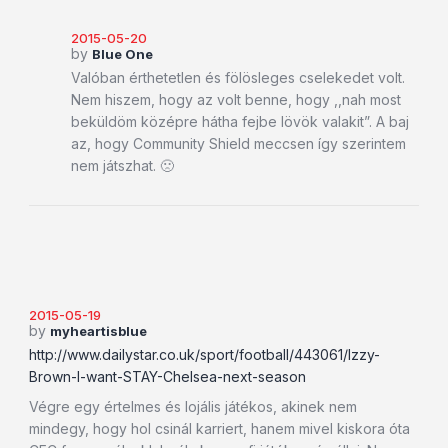
2015-05-20
by
Blue One
Valóban érthetetlen és fölösleges cselekedet volt.
Nem hiszem, hogy az volt benne, hogy ,,nah most
beküldöm középre hátha fejbe lövök valakit”. A baj
az, hogy Community Shield meccsen így szerintem
nem játszhat. 🙁
2015-05-19
by
myheartisblue
http://www.dailystar.co.uk/sport/football/443061/Izzy-
Brown-I-want-STAY-Chelsea-next-season
Végre egy értelmes és lojális játékos, akinek nem
mindegy, hogy hol csinál karriert, hanem mivel kiskora óta