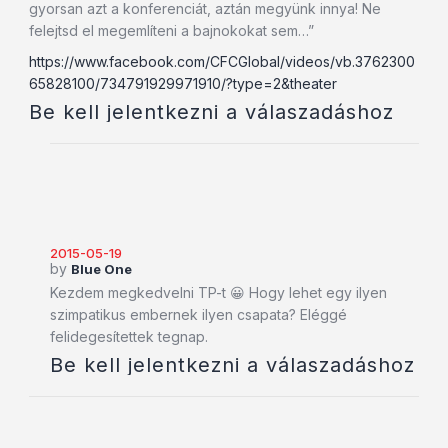
gyorsan azt a konferenciát, aztán megyünk innya! Ne
felejtsd el megemlíteni a bajnokokat sem…”
https://www.facebook.com/CFCGlobal/videos/vb.3762300
65828100/734791929971910/?type=2&theater
Be kell jelentkezni a válaszadáshoz
2015-05-19
by
Blue One
Kezdem megkedvelni TP-t 😀 Hogy lehet egy ilyen
szimpatikus embernek ilyen csapata? Eléggé
felidegesítettek tegnap.
Be kell jelentkezni a válaszadáshoz