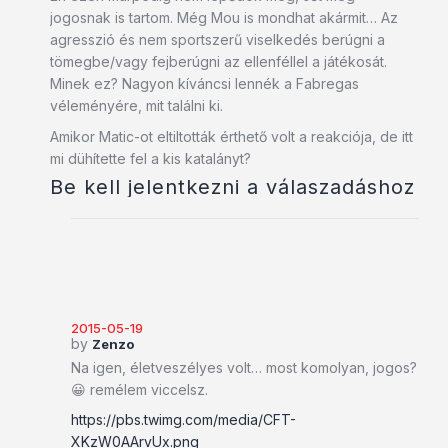
jogosnak is tartom. Még Mou is mondhat akármit… Az
agresszió és nem sportszerű viselkedés berúgni a
tömegbe/vagy fejberúgni az ellenféllel a játékosát.
Minek ez? Nagyon kíváncsi lennék a Fabregas
véleményére, mit találni ki.
Amikor Matic-ot eltiltották érthető volt a reakciója, de itt
mi dühítette fel a kis katalányt?
Be kell jelentkezni a válaszadáshoz
2015-05-19
by
Zenzo
Na igen, életveszélyes volt… most komolyan, jogos?
😀 remélem viccelsz.
https://pbs.twimg.com/media/CFT-
XKzW0AArvUx.png