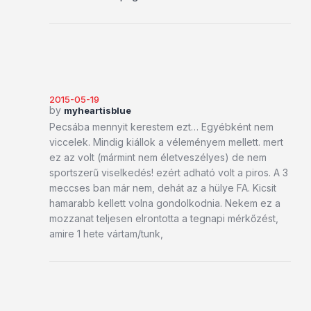
2015-05-19
by
myheartisblue
Pecsába mennyit kerestem ezt… Egyébként nem
viccelek. Mindig kiállok a véleményem mellett. mert
ez az volt (mármint nem életveszélyes) de nem
sportszerű viselkedés! ezért adható volt a piros. A 3
meccses ban már nem, dehát az a hülye FA. Kicsit
hamarabb kellett volna gondolkodnia. Nekem ez a
mozzanat teljesen elrontotta a tegnapi mérkőzést,
amire 1 hete vártam/tunk,