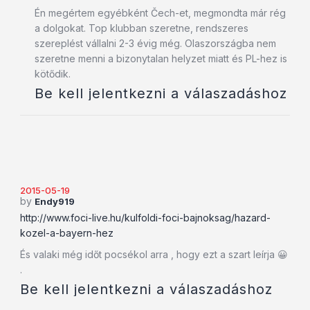
Én megértem egyébként Čech-et, megmondta már rég
a dolgokat. Top klubban szeretne, rendszeres
szereplést vállalni 2-3 évig még. Olaszországba nem
szeretne menni a bizonytalan helyzet miatt és PL-hez is
kötődik.
Be kell jelentkezni a válaszadáshoz
2015-05-19
by
Endy919
http://www.foci-live.hu/kulfoldi-foci-bajnoksag/hazard-
kozel-a-bayern-hez
És valaki még időt pocsékol arra , hogy ezt a szart leírja 😀
.
Be kell jelentkezni a válaszadáshoz