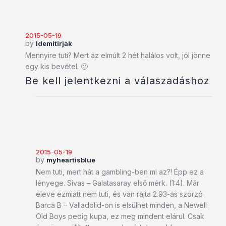
2015-05-19
by
Idemitirjak
Mennyire tuti? Mert az elmúlt 2 hét halálos volt, jól jönne
egy kis bevétel. 🙂
Be kell jelentkezni a válaszadáshoz
2015-05-19
by
myheartisblue
Nem tuti, mert hát a gambling-ben mi az?! Épp ez a
lényege. Sivas – Galatasaray első mérk. (1:4). Már
eleve ezmiatt nem tuti, és van rajta 2.93-as szorzó
Barca B – Valladolid-on is elsülhet minden, a Newell
Old Boys pedig kupa, ez meg mindent elárul. Csak