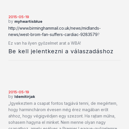
2015-05-19
by
myheartisblue
http://www.birminghammail.co.uk/news/midlands-
news/west-brom-fan-suffers-cardiac-9283579
?
Ez van ha ilyen győzelmet arat a WBA!
Be kell jelentkezni a válaszadáshoz
2015-05-19
by
Idemitirjak
„Igyekeztem a csapat fontos tagjává tenni, de megértem,
hogy harminchárom évesen még érez magában erőt
ahhoz, hogy végigvédjen egy szezont. Ha rajtam múlna,
sohasem hagyna el minket. Nem menne olyan nagy
csapathoz, amely esélyes a Premier League-győzelemre.