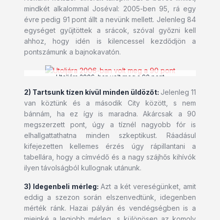
mindkét alkalommal Joséval: 2005-ben 95, rá egy
évre pedig 91 pont állt a nevünk mellett. Jelenleg 84
egységet gyűjtöttek a srácok, szóval győzni kell
ahhoz, hogy idén is kilencessel kezdődjön a
pontszámunk a bajnokavatón.
Utoljára 2006-ban volt meg a 90 pont
2) Tartsunk tízen kívül minden üldözőt:
Jelenleg 11
van köztünk és a második City között, s nem
bánnám, ha ez így is maradna. Akárcsak a 90
megszerzett pont, úgy a tíznél nagyobb fór is
elhallgattathatna minden szkeptikust. Ráadásul
kifejezetten kellemes érzés úgy rápillantani a
tabellára, hogy a címvédő és a nagy szájhős kihívók
ilyen távolságból kullognak utánunk.
3) Idegenbeli mérleg:
Azt a két vereségünket, amit
eddig a szezon során elszenvedtünk, idegenben
mérték ránk. Hazai pályán és vendégségben is a
mieinké a legjobb mérleg, s különösen az komoly