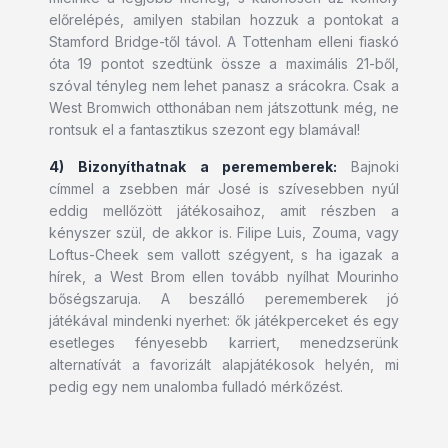
előrelépés, amilyen stabilan hozzuk a pontokat a
Stamford Bridge-től távol. A Tottenham elleni fiaskó
óta 19 pontot szedtünk össze a maximális 21-ből,
szóval tényleg nem lehet panasz a srácokra. Csak a
West Bromwich otthonában nem játszottunk még, ne
rontsuk el a fantasztikus szezont egy blamával!
4) Bizonyíthatnak a perememberek:
Bajnoki
címmel a zsebben már José is szívesebben nyúl
eddig mellőzött játékosaihoz, amit részben a
kényszer szül, de akkor is. Filipe Luis, Zouma, vagy
Loftus-Cheek sem vallott szégyent, s ha igazak a
hírek, a West Brom ellen tovább nyílhat Mourinho
bőségszaruja. A beszálló perememberek jó
játékával mindenki nyerhet: ők játékperceket és egy
esetleges fényesebb karriert, menedzserünk
alternatívát a favorizált alapjátékosok helyén, mi
pedig egy nem unalomba fulladó mérkőzést.