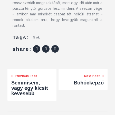
rossz szériák megszakítását, mert egy idő után már a
puszta ténytől görcsös lesz mindeni. A szezon vége
– amikor már mindkét csapat tét nélkül játszhat –
remek alkalom arra, hogy levegyük magunkról a
rontást.
Tags:
5 ok
share:
Previous Post
Next Post
Semmisem,
Bohócképző
vagy egy kicsit
kevesebb