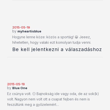
2015-05-19
by
myheartisblue
Hogyne lenne köze: közös a sportág! 😀 Jeeez,
hihetetlen, hogy valaki ezt komolyan tudja venni.
Be kell jelentkezni a válaszadáshoz
2015-05-19
by
Blue One
Ez csúnya volt. 🙁 Bajnokság ide vagy oda, de az sok(k)
volt. Nagyon nem volt ott a csapat fejben és nem is
feszültünk meg a győzelemért…