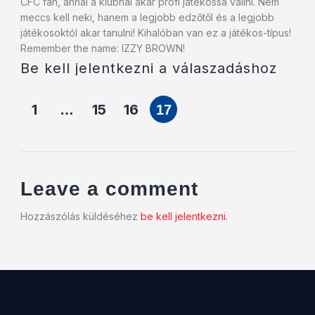
CFC fan, annál a klubnál akar profi játékossá vállni. Nem
meccs kell neki, hanem a legjobb edzőtől és a legjobb
játékosoktól akar tanulni! Kihalóban van ez a játékos-típus!
Remember the name: IZZY BROWN!
Be kell jelentkezni a válaszadáshoz
1
15
16
…
17
Leave a comment
Hozzászólás küldéséhez
be kell jelentkezni
.