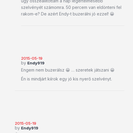
úgy összeállítottam a nap legértelmesebb
szelvényét számomra. 50 percem van eldönteni fel
rakom-e? De azért Endy-t buzerálni jó ezzel! 😀
2015-05-19
by
Endy919
Engem nem buzerálsz 😀 … szeretek játszani 😀
Én is mindjárt kiírok egy jó kis nyerő szelvényt.
2015-05-19
by
Endy919