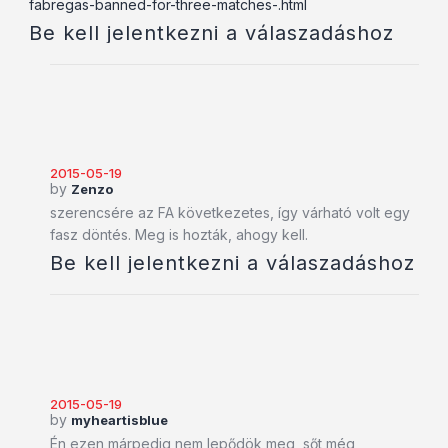
fabregas-banned-for-three-matches-.html
Be kell jelentkezni a válaszadáshoz
2015-05-19
by
Zenzo
szerencsére az FA következetes, így várható volt egy
fasz döntés. Meg is hozták, ahogy kell.
Be kell jelentkezni a válaszadáshoz
2015-05-19
by
myheartisblue
Én ezen márpedig nem lepődök meg, sőt még