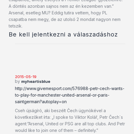
A döntés azonban sajnos nem az én kezemben van.”
Arsenal, esetleg MU? Eddig tutira vettem, hogy PL
csapatba nem megy, de az utolsó 2 mondat nagyon nem
tetszik.
Be kell jelentkezni a válaszadáshoz
2015-05-19
by
myheartisblue
http://www.givemesport.com/576988-petr-cech-wants-
to-play-for-manchester-united-arsenal-or-paris-
saintgermain?autoplay=on
Cseh újságíró, aki beszélt Čech ügynökével a
következőket írta: „I spoke to Viktor Kolář, Petr Čech´s
agent:”Arsenal, United or PSG are all top clubs. And Petr
would like to join one of them – definitely.”