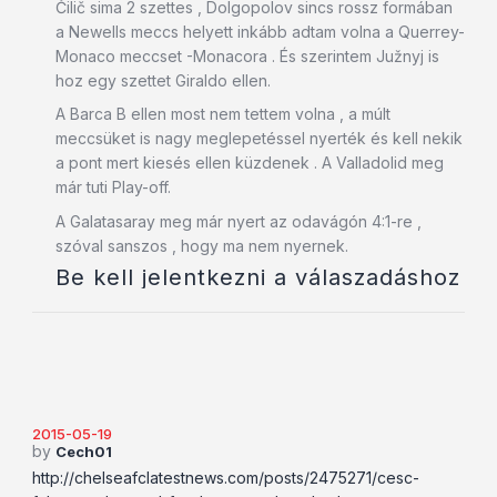
Čilič sima 2 szettes , Dolgopolov sincs rossz formában
a Newells meccs helyett inkább adtam volna a Querrey-
Monaco meccset -Monacora . És szerintem Južnyj is
hoz egy szettet Giraldo ellen.
A Barca B ellen most nem tettem volna , a múlt
meccsüket is nagy meglepetéssel nyerték és kell nekik
a pont mert kiesés ellen küzdenek . A Valladolid meg
már tuti Play-off.
A Galatasaray meg már nyert az odavágón 4:1-re ,
szóval sanszos , hogy ma nem nyernek.
Be kell jelentkezni a válaszadáshoz
2015-05-19
by
Cech01
http://chelseafclatestnews.com/posts/2475271/cesc-