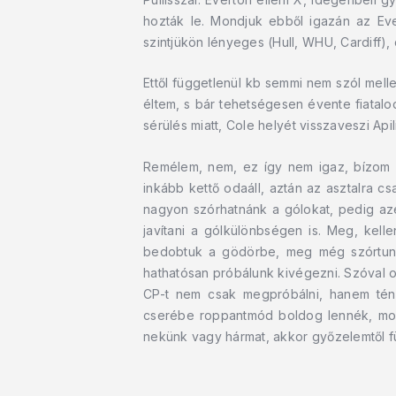
hozták le. Mondjuk ebből igazán az Ev
szintjükön lényeges (Hull, WHU, Cardiff),
Ettől függetlenül kb semmi nem szól mell
éltem, s bár tehetségesen évente fiatal
sérülés miatt, Cole helyét visszaveszi A
Remélem, nem, ez így nem igaz, bízom 
inkább kettő odaáll, aztán az asztalra c
nagyon szórhatnánk a gólokat, pedig azér
javítani a gólkülönbségen is. Meg, kel
bedobtuk a gödörbe, meg még szórtunk 
hathatósan próbálunk kivégezni. Szóval o
CP-t nem csak megpróbálni, hanem tény
cserébe roppantmód boldog lennék, mondj
nekünk vagy hármat, akkor győzelemtől fü