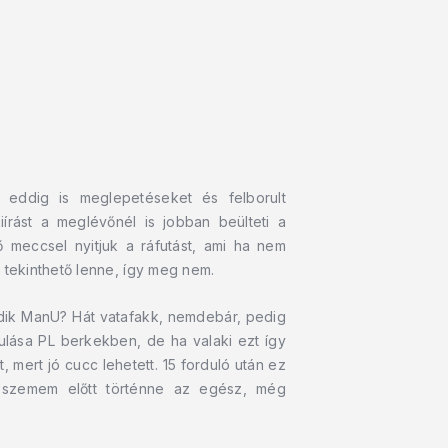
 eddig is meglepetéseket és felborult
kiírást a meglévőnél is jobban beülteti a
meccsel nyitjuk a ráfutást, ami ha nem
 tekinthető lenne, így meg nem.
cedik ManU? Hát vatafakk, nemdebár, pedig
orulása PL berkekben, de ha valaki ezt így
 mert jó cucc lehetett. 15 forduló után ez
 szemem előtt történne az egész, még