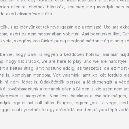
erton ellenire lehetnek büszkék, ami meg még mondjuk nem is 
 de azért elismerésre méltó.
ettük, s az idényünket tekintve igazán ez a rémisztő. Utoljára ak
odom, azért ez nem mostanában volt már. Ami bennünket illet, Ca
pilikveta, szegény van Ginkel pedig meglepő módon még mindig sér
benne, hogy bárki is legyen a kezdőben holnap, ami már maj
sap, hogy hát srácok, we are here to play, and we are hardstyl
t a kettes átlag, amit hoztunk eddig, az tetszetős, de ez most
lene is, komolyan mondom. Volt valamink, amit kb két forduló 
rá némi fődet is. Odakötöttük persze a lélekcsengőt a végér
ké, továbbmentünk a románok ellen a Bl-ben is, de azért nem ártan
legesen is megszórni. Nem lesz hatalmas a csalódottságom,
uk egy öt-hat-null láttán. És igen, legyen „null” a vége, mert
ggetlenül nyeletnék le egy drótvállfát minden pályára lépő védőv