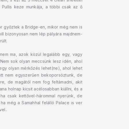
Pullis keze munkája, a többi csak az ő
kor győztek a Bridge-en, mikor még nem is
hill bizonyosan nem lép pályára majdnem-
ült.
dnem ma, azok közül legalább egy, vagy
e! Nem sok olyan meccsünk lesz idén, ahol
 egy olyan mérkőzés lehet(ne), ahol lehet
alatt nem egyszerűen bekoporsóztunk, de
e, de magától nem fog feltámadni, akit
a holnap kicsit acélosabban kiállni, és a
 ha csak kettővel-hárommal nyerünk, de
 ha még a Samahhal felálló Palace is ver
el..