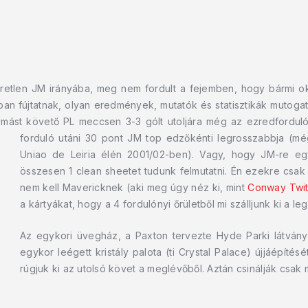
öretlen JM irányába, meg nem fordult a fejemben, hogy bármi oko
ban fújtatnak, olyan eredmények, mutatók és statisztikák mutogatá
ymást követő PL meccsen 3-3 gólt utoljára még az ezredforduló 
forduló utáni 30 pont JM top edzőkénti legrosszabbja (mé
Uniao de Leiria élén 2001/02-ben). Vagy, hogy JM-re eg
összesen 1 clean sheetet tudunk felmutatni. Én ezekre csak 
nem kell Mavericknek (aki meg úgy néz ki, mint
Conway Twit
a kártyákat, hogy a 4 fordulónyi őrületből mi szálljunk ki a le
Az egykori üvegház, a Paxton tervezte Hyde Parki látvány
egykor leégett kristály palota (ti Crystal Palace) újjáépít
rúgjuk ki az utolsó követ a meglévőből. Aztán csinálják csak 