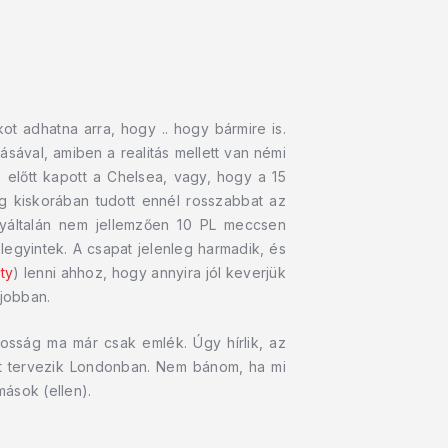
t adhatna arra, hogy .. hogy bármire is.
sával, amiben a realitás mellett van némi
előtt kapott a Chelsea, vagy, hogy a 15
g kiskorában tudott ennél rosszabbat az
yáltalán nem jellemzően 10 PL meccsen
legyintek. A csapat jelenleg harmadik, és
ty
) lenni ahhoz, hogy annyira jól keverjük
gjobban.
osság ma már csak emlék. Úgy hírlik, az
ését tervezik Londonban. Nem bánom, ha mi
mások (ellen).