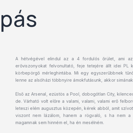
apás
A hétvégével elindul az a 4 fordulós őrület, ami az
erőviszonyokat felvonultató, feje tetejére állt idei PL 
körbepörgő mérleghintába. Mi egy egyszerűbbnek tűnő 
lenne az alsóházi többnyire ámokfutásunk, akkor simának
Első az Arsenal, ezüstös a Pool, dobogótlan City, kilen
de. Várható volt előre a valami, valami, valami erő felb
leteszi elém augusztus közepén, kérek abból, amit szívott,
viszont nem lázálom, hanem a rögvaló, s ha nem a
magamnak sem hinném el, ha én mesélném.