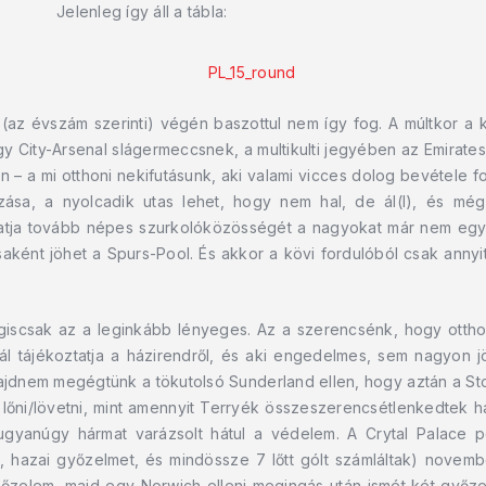
Jelenleg így áll a tábla:
 (az évszám szerinti) végén baszottul nem így fog. A múltkor 
 City-Arsenal slágermeccsnek, a multikulti jegyében az Emirates l
– a mi otthoni nekifutásunk, aki valami vicces dolog bevétele 
ozása, a nyolcadik utas lehet, hogy nem hal, de ál(l), és még
hatja tovább népes szurkolóközösségét a nagyokat már nem egy
aként jöhet a Spurs-Pool. És akkor a kövi fordulóból csak annyi
égiscsak az a leginkább lényeges. Az a szerencsénk, hogy ott
l tájékoztatja a házirendről, és aki engedelmes, sem nagyon j
majdnem megégtünk a tökutolsó Sunderland ellen, hogy aztán a 
 lőni/lövetni, mint amennyit Terryék összeszerencsétlenkedtek
 ugyanúgy hármat varázsolt hátul a védelem. A Crytal Palace 
, hazai győzelmet, és mindössze 7 lőtt gólt számláltak) novembe
 győzelem, majd egy Norwich elleni megingás után ismét két győz