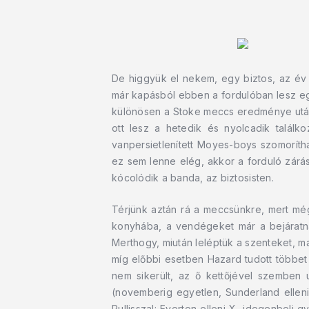
De higgyük el nekem, egy biztos, az év
már kapásból ebben a fordulóban lesz egy
különösen a Stoke meccs eredménye után 
ott lesz a hetedik és nyolcadik találk
vanpersietlenített Moyes-boys szomorít
ez sem lenne elég, akkor a forduló zárás
kócolódik a banda, az biztosisten.
Térjünk aztán rá a meccsünkre, mert m
konyhába, a vendégeket már a bejáratná
Merthogy, miután leléptük a szenteket, 
míg előbbi esetben Hazard tudott többet
nem sikerült, az ő kettőjével szemben
(novemberig egyetlen, Sunderland elleni
Pullisszal: Everton elleni X, idegenbeli