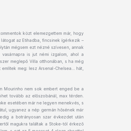
a kommentok közt elemezgettem már, hogy
átogat az Etihadba, fincsinek ígérkezik –
folytán mégsem ezt nézné szívesen, annak
 vasárnapra is jut némi izgalom, ahol a
szer meglepő Villa otthonában, s ha még
t említek meg: lesz Arsenal-Chelsea… hát,
hon Mourinho nem sok embert enged be a
öhet tovább az előszobánál, max térden.
Stoke esetében már ne legyen menekvés, s
 hátul, ugyanez a nép germán hősének már
pedig a botrányosan szar évkezdet után
rtől magukra találtak a Stoke-tól érkező
elem, s ezt az 5 meccset 4 clean sheettel